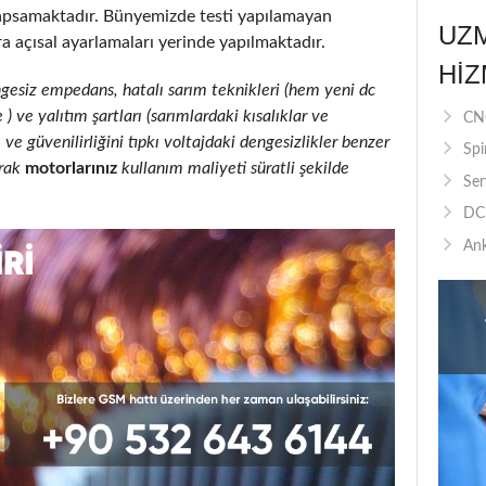
apsamaktadır. Bünyemizde testi yapılamayan
UZ
a açısal ayarlamaları yerinde yapılmaktadır.
HIZ
ngesiz empedans, hatalı sarım teknikleri (hem yeni dc
 ve yalıtım şartları (sarımlardaki kısalıklar ve
CNC
 ve güvenilirliğini tıpkı voltajdaki dengesizlikler benzer
Spi
rak
motorlarınız
kullanım maliyeti süratli şekilde
Ser
DC 
Ank