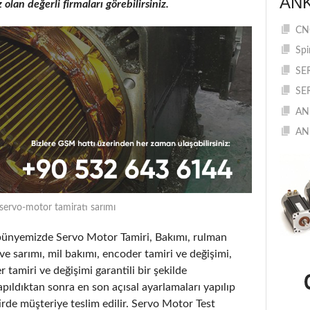
AN
lan değerli firmaları görebilirsiniz.
CNC
Spi
SE
SE
AN
AN
servo-motor tamiratı sarımı
e bünyemizde Servo Motor Tamiri, Bakımı, rulman
ve sarımı, mil bakımı, encoder tamiri ve değişimi,
 tamiri ve değişimi garantili bir şekilde
pıldıktan sonra en son açısal ayarlamaları yapılıp
tirde müşteriye teslim edilir. Servo Motor Test