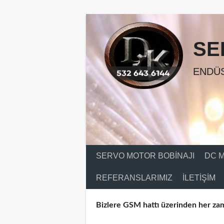
Skip
to
content
SE
ENDÜS
SERVO MOTOR BOBINAJI
DC M
REFERANSLARIMIZ
İLETIŞIM
Bizlere GSM hattı üzerinden her zam