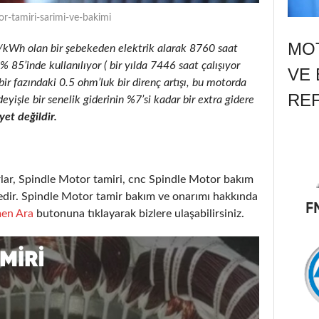
r-tamiri-sarimi-ve-bakimi
MOT
/kWh olan bir şebekeden elektrik alarak 8760 saat
85’inde kullanılıyor ( bir yılda 7446 saat çalışıyor
VE 
ir fazındaki 0.5 ohm’luk bir direnç artışı, bu motorda
RE
deyişle
bir senelik giderinin %7’si kadar bir extra gidere
et değildir.
lar, Spindle Motor tamiri, cnc Spindle Motor bakım
dir. Spindle Motor tamir bakım ve onarımı hakkında
en Ara
butonuna tıklayarak bizlere ulaşabilirsiniz.