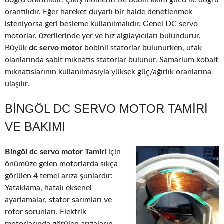
doğru orantılıdır. Çıkış momenti ise bobin akım gücü ile doğru
orantılıdır. Eğer hareket duyarlı bir halde denetlenmek
isteniyorsa geri besleme kullanılmalıdır. Genel DC servo
motorlar, üzerilerinde yer ve hız algılayıcıları bulundurur.
Büyük
dc servo motor
bobinli statorlar bulunurken, ufak
olanlarında sabit mıknatıs statorlar bulunur. Samarium kobalt
mıknatıslarının kullanılmasıyla yüksek güç/ağırlık oranlarına
ulaşılır.
BINGÖL DC SERVO MOTOR TAMIRI
VE BAKIMI
Bingöl dc servo motor Tamiri
için
önümüze gelen motorlarda sıkça
görülen 4 temel arıza şunlardır:
Yataklama, hatalı eksenel
ayarlamalar, stator sarımları ve
rotor sorunları. Elektrik