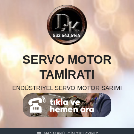
Skip
to
content
SERVO MOTOR
TAMIRATI
ENDÜSTRIYEL SERVO MOTOR SARIMI
ANA MENÜ İÇİN TIKLAYINIZ