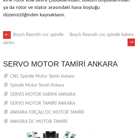
kırık rotor kısa devre çubuklarından, döküm boşluklarından
ya da rotor ve stator arasındaki hava boşluğu
düzensizliğinden kaynaklanır.
POST
←
Bosch Rexroth cnc spindle
Bosch Rexroth cnc spindle bakımı
→
sarımı
NAVIGATION
SERVO MOTOR TAMIRI ANKARA
CNC Spindle Motor Tamiri Ankara
Spindle Motor Tamiri Ankara
SERVO MOTOR SARIMI ANKARA
SERVO MOTOR TAMİRİ ANKARA
ANKARA FIRÇALI DC MOTOR TAMİRİ
ANKARA DC MOTOR TAMİRİ