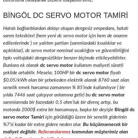
butonuna tıklayarak bizlere ulaşabilirsiniz.
BINGÖL DC SERVO MOTOR TAMIRI
Hatalı bağlantılardan dolayı oluşan dengesiz empedans, hatalı
sarım teknikleri (hem yeni dc servo motor için hem de onarım
edilenlerinde ) ve yalıtım şartları (sarımlardaki kısalıklar ve
açıklıklar), dc servo motor nominal sıcaklığını ve güvenilirliğini
tıpkı voltajdaki dengesizlikler benzer biçimde etkileyebilirler.
Bunlara ek olarak
dc servo motor
kullanım maliyeti süratli
şekilde artabilir. Mesela; 100HP bir
dc servo motor
fiyatı
$0.05/kWh olan bir şebekeden elektrik alarak 8760 saat olan
senelik emek harcama zamanının % 85’inde kullanılıyor ( bir
yılda 7446 saat çalışıyor anlamına gelir) bu
dc servo motor
sarımlarında bir fazındaki 0.5 ohm’luk bir direnç artışı, bu
motorda 2000$ extra bir harcamaya, başka bir deyişle
Bingöl dc
servo motor Tamiri
için görüldüğü üzere bir senelik giderinin
%7’si kadar bir extra gidere neden olur.
Bu küçümsenecek bir
maliyet değildir.
Referanslarımız
kısmından müşterimiz olan