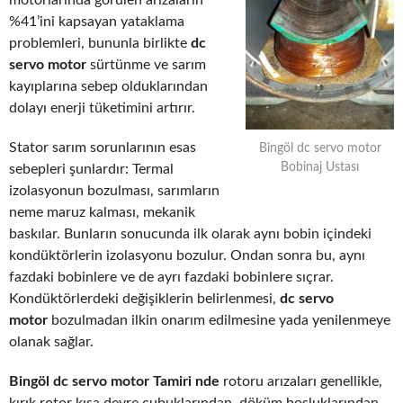
motorlarında görülen arızaların
%41’ini kapsayan yataklama
problemleri, bununla birlikte
dc
servo motor
sürtünme ve sarım
kayıplarına sebep olduklarından
dolayı enerji tüketimini artırır.
Stator sarım sorunlarının esas
Bingöl dc servo motor
Bobinaj Ustası
sebepleri şunlardır: Termal
izolasyonun bozulması, sarımların
neme maruz kalması, mekanik
baskılar. Bunların sonucunda ilk olarak aynı bobin içindeki
kondüktörlerin izolasyonu bozulur. Ondan sonra bu, aynı
fazdaki bobinlere ve de ayrı fazdaki bobinlere sıçrar.
Kondüktörlerdeki değişiklerin belirlenmesi,
dc servo
motor
bozulmadan ilkin onarım edilmesine yada yenilenmeye
olanak sağlar.
Bingöl dc servo motor Tamiri nde
rotoru arızaları genellikle,