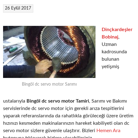
26 Eylül 2017
Dinçkardeşler
Bobinaj
,
Uzman
kadrosunda
bulunan
yetişmiş
Bingöl dc servo motor Sarımı
ustalarıyla
Bingöl dc servo motor Tamiri
, Sarımı ve Bakımı
servislerinde dc servo motor için gerekli arıza tespitlerini
yaparak referanslarında da rahatlıkla görüleceği üzere üretim
hızınızı kesmeden makinalarınızın hareket kabiliyeti olan dc
servo motor sizlere güvenle ulaştırır. Bizleri
Hemen Ara