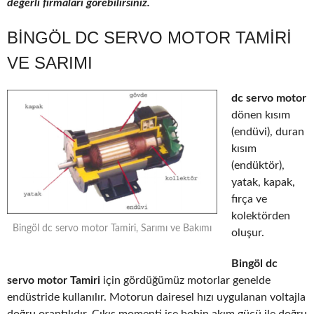
değerli firmaları görebilirsiniz.
BINGÖL DC SERVO MOTOR TAMIRI
VE SARIMI
dc servo motor
dönen kısım
(endüvi), duran
kısım
(endüktör),
yatak, kapak,
fırça ve
kolektörden
Bingöl dc servo motor Tamiri, Sarımı ve Bakımı
oluşur.
Bingöl dc
servo motor Tamiri
için gördüğümüz motorlar genelde
endüstride kullanılır. Motorun dairesel hızı uygulanan voltajla