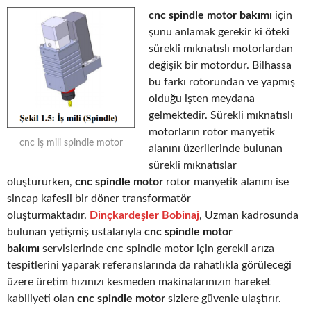
cnc spindle motor bakımı
için
şunu anlamak gerekir ki öteki
sürekli mıknatıslı motorlardan
değişik bir motordur. Bilhassa
bu farkı rotorundan ve yapmış
olduğu işten meydana
gelmektedir. Sürekli mıknatıslı
motorların rotor manyetik
cnc iş mili spindle motor
alanını üzerilerinde bulunan
sürekli mıknatıslar
oluştururken,
cnc spindle motor
rotor manyetik alanını ise
sincap kafesli bir döner transformatör
oluşturmaktadır.
Dinçkardeşler Bobinaj
, Uzman kadrosunda
bulunan yetişmiş ustalarıyla
cnc spindle motor
bakımı
servislerinde cnc spindle motor için gerekli arıza
tespitlerini yaparak referanslarında da rahatlıkla görüleceği
üzere üretim hızınızı kesmeden makinalarınızın hareket
kabiliyeti olan
cnc spindle motor
sizlere güvenle ulaştırır.