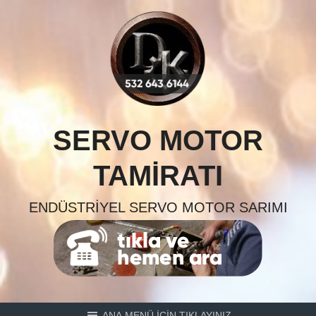
Skip
to
content
SERVO MOTOR
TAMIRATI
ENDÜSTRIYEL SERVO MOTOR SARIMI
ANA MENÜ İÇİN TIKLAYINIZ