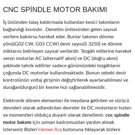
CNC SPINDLE MOTOR BAKIMI
İş üstünden talaş kaldırmada kullanılan kesici takımların
bağlandığı kısımdır. Denetim ünitesinden gelen sayısal
verilere bakılırsa hareket eder. Bunlar takımın dönme
yönü(G02 CW, G03 CCW) devir sayısı(S 3250) ve dönme
miktarını belirleyen sayısal verilerdir. Tezgâh millerine hareket
veren motorlar AC (alternatif akım) ve DC (doğru akım)
şeklinde tahrik edilirler sadece günümüzdeki tezgâhların
çoğunda DC motorlar kullanılmaktadır. Bunun sebebi devir
kontrolünün voltaj girişinin değiştirilerek ayarlanabilmesi ve
durağan(durgun) bir kesme hızı sağlanabilmesidir.
Elektronik dönem elemanları ile meydana getirilen ve sürücü
devreleri olarak adlandırılan devreler ile DC motorların hızları
ve momentleri oldukça duyarlı olarak denetlenir.
cnc spindle
motor bakımı
için uzman kadromuzdan yardım almak
isterseniz Bizleri
Hemen Ara
butonuna tıklayarak bizlere