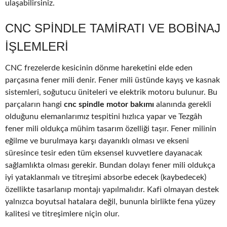
ulaşabilirsiniz.
CNC SPINDLE TAMIRATI VE BOBINAJ
IŞLEMLERI
CNC frezelerde kesicinin dönme hareketini elde eden
parçasına fener mili denir. Fener mili üstünde kayış ve kasnak
sistemleri, soğutucu üniteleri ve elektrik motoru bulunur. Bu
parçaların hangi
cnc spindle motor bakımı
alanında gerekli
olduğunu elemanlarımız tespitini hızlıca yapar ve Tezgâh
fener mili oldukça mühim tasarım özelliği taşır. Fener milinin
eğilme ve burulmaya karşı dayanıklı olması ve ekseni
süresince tesir eden tüm eksensel kuvvetlere dayanacak
sağlamlıkta olması gerekir. Bundan dolayı fener mili oldukça
iyi yataklanmalı ve titreşimi absorbe edecek (kaybedecek)
özellikte tasarlanıp montajı yapılmalıdır. Kafi olmayan destek
yalnızca boyutsal hatalara değil, bununla birlikte fena yüzey
kalitesi ve titreşimlere niçin olur.