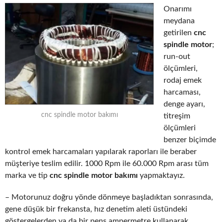
Onarımı
meydana
getirilen
cnc
spindle motor
;
run-out
ölçümleri,
rodaj emek
harcaması,
denge ayarı,
cnc spindle motor bakımı
titreşim
ölçümleri
benzer biçimde
kontrol emek harcamaları yapılarak raporları ile beraber
müşteriye teslim edilir. 1000 Rpm ile 60.000 Rpm arası tüm
marka ve tip
cnc spindle motor bakımı
yapmaktayız.
– Motorunuz doğru yönde dönmeye başladıktan sonrasında,
gene düşük bir frekansta, hız denetim aleti üstündeki
göstergelerden ya da bir pens ampermetre kullanarak