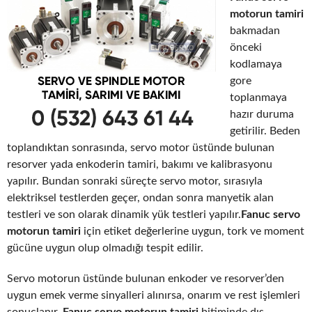
motorun tamiri
bakmadan
önceki
kodlamaya
gore
toplanmaya
hazır duruma
getirilir. Beden
toplandıktan sonrasında, servo motor üstünde bulunan
resorver yada enkoderin tamiri, bakımı ve kalibrasyonu
yapılır. Bundan sonraki süreçte servo motor, sırasıyla
elektriksel testlerden geçer, ondan sonra manyetik alan
testleri ve son olarak dinamik yük testleri yapılır.
Fanuc servo
motorun tamiri
için etiket değerlerine uygun, tork ve moment
gücüne uygun olup olmadığı tespit edilir.
Servo motorun üstünde bulunan enkoder ve resorver’den
uygun emek verme sinyalleri alınırsa, onarım ve rest işlemleri
sonuçlanır.
Fanuc servo motorun tamiri
bitiminde dış