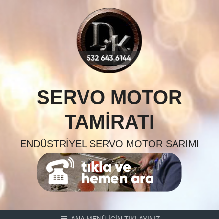
Skip
to
content
SERVO MOTOR
TAMIRATI
ENDÜSTRIYEL SERVO MOTOR SARIMI
ANA MENÜ İÇİN TIKLAYINIZ