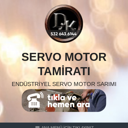
Skip
to
content
SERVO MOTOR
TAMIRATI
ENDÜSTRIYEL SERVO MOTOR SARIMI
ANA MENÜ İÇİN TIKLAYINIZ