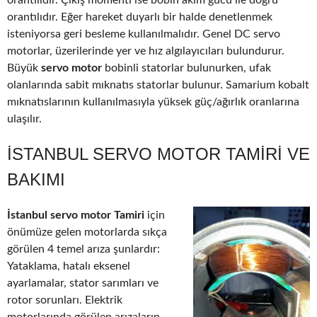
orantılıdır. Çıkış momenti ise bobin akım gücü ile doğru
orantılıdır. Eğer hareket duyarlı bir halde denetlenmek
isteniyorsa geri besleme kullanılmalıdır. Genel DC servo
motorlar, üzerilerinde yer ve hız algılayıcıları bulundurur.
Büyük
servo motor
bobinli statorlar bulunurken, ufak
olanlarında sabit mıknatıs statorlar bulunur. Samarium kobalt
mıknatıslarının kullanılmasıyla yüksek güç/ağırlık oranlarına
ulaşılır.
İSTANBUL SERVO MOTOR TAMIRI VE
BAKIMI
İstanbul servo motor Tamiri
için
önümüze gelen motorlarda sıkça
görülen 4 temel arıza şunlardır:
Yataklama, hatalı eksenel
ayarlamalar, stator sarımları ve
rotor sorunları. Elektrik