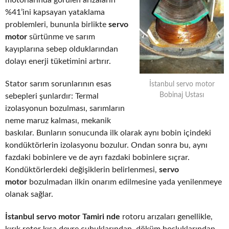
motorlarında görülen arızaların
%41’ini kapsayan yataklama
problemleri, bununla birlikte
servo
motor
sürtünme ve sarım
kayıplarına sebep olduklarından
dolayı enerji tüketimini artırır.
Stator sarım sorunlarının esas
İstanbul servo motor
Bobinaj Ustası
sebepleri şunlardır: Termal
izolasyonun bozulması, sarımların
neme maruz kalması, mekanik
baskılar. Bunların sonucunda ilk olarak aynı bobin içindeki
kondüktörlerin izolasyonu bozulur. Ondan sonra bu, aynı
fazdaki bobinlere ve de ayrı fazdaki bobinlere sıçrar.
Kondüktörlerdeki değişiklerin belirlenmesi,
servo
motor
bozulmadan ilkin onarım edilmesine yada yenilenmeye
olanak sağlar.
İstanbul servo motor Tamiri nde
rotoru arızaları genellikle,