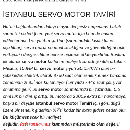
butonuna tıklayarak bizlere ulaşabilirsiniz.
İSTANBUL SERVO MOTOR TAMIRI
Hatalı bağlantılardan dolayı oluşan dengesiz empedans, hatalı
sarım teknikleri (hem yeni servo motor için hem de onarım
edilenlerinde ) ve yalıtım şartları (sarımlardaki kısalıklar ve
açıklıklar), servo motor nominal sıcaklığını ve güvenilirliğini tıpkı
voltajdaki dengesizlikler benzer biçimde etkileyebilirler. Bunlara
ek olarak
servo motor
kullanım maliyeti süratli şekilde artabilir.
Mesela; 100HP bir
servo motor
fiyatı $0.05/kWh olan bir
şebekeden elektrik alarak 8760 saat olan senelik emek harcama
zamanının % 85’inde kullanılıyor ( bir yılda 7446 saat çalışıyor
anlamına gelir) bu
servo motor
sarımlarında bir fazındaki 0.5
ohm’luk bir direnç artışı, bu motorda 2000$ extra bir harcamaya,
başka bir deyişle
İstanbul servo motor Tamiri
için görüldüğü
üzere bir senelik giderinin %7’si kadar bir extra gidere neden olur.
Bu küçümsenecek bir maliyet
değildir.
Referanslarımız
kısmından müşterimiz olan değerli