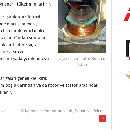
 enerji tüketimini artırır.
eri şunlardır: Termal
eme maruz kalması,
 ilk olarak aynı bobin
bozulur. Ondan sonra bu,
aki bobinlere sıçrar.
enmesi,
servo
mesine yada yenilenmeye
Uşak servo motor Bobinaj
Ustası
rızaları genellikle, kırık
m boşluklarından ya da rotor ve stator arasındaki
lanır.
 ve
Adıyaman servo motor Tamiri, Sarımı ve Bakımı
→