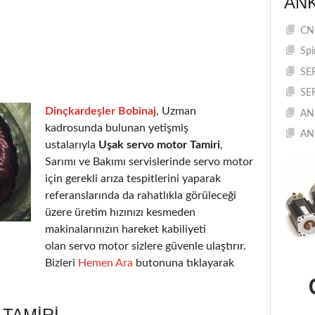
AN
CNC
Spi
SE
SE
Dinçkardeşler Bobinaj
, Uzman
AN
kadrosunda bulunan yetişmiş
AN
ustalarıyla
Uşak servo motor Tamiri
,
Sarımı ve Bakımı servislerinde servo motor
için gerekli arıza tespitlerini yaparak
referanslarında da rahatlıkla görüleceği
üzere üretim hızınızı kesmeden
makinalarınızın hareket kabiliyeti
olan servo motor sizlere güvenle ulaştırır.
Bizleri
Hemen Ara
butonuna tıklayarak
TAMIRI