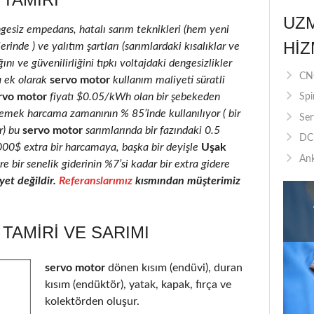
UZ
ngesiz empedans, hatalı sarım teknikleri (hem yeni
HIZ
inde ) ve yalıtım şartları (sarımlardaki kısalıklar ve
ını ve güvenilirliğini tıpkı voltajdaki dengesizlikler
CNC
a ek olarak
servo motor
kullanım maliyeti süratli
rvo motor
fiyatı $0.05/kWh olan bir şebekeden
Spi
 emek harcama zamanının % 85’inde kullanılıyor ( bir
Ser
r) bu
servo motor
sarımlarında bir fazındaki 0.5
DC 
2000$ extra bir harcamaya, başka bir deyişle
Uşak
Ank
e bir senelik giderinin %7’si kadar bir extra gidere
et değildir.
Referanslarımız
kısmından müşterimiz
AMIRI VE SARIMI
servo motor
dönen kısım (endüvi), duran
kısım (endüktör), yatak, kapak, fırça ve
kolektörden oluşur.