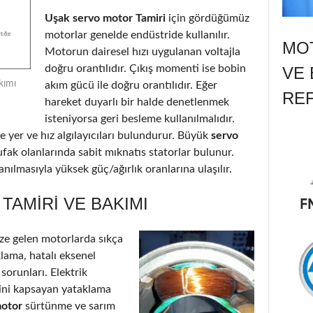
Uşak servo motor Tamiri
için gördüğümüz
motorlar genelde endüstride kullanılır.
MOT
Motorun dairesel hızı uygulanan voltajla
doğru orantılıdır. Çıkış momenti ise bobin
VE 
kımı
akım gücü ile doğru orantılıdır. Eğer
RE
hareket duyarlı bir halde denetlenmek
isteniyorsa geri besleme kullanılmalıdır.
 yer ve hız algılayıcıları bulundurur. Büyük
servo
ufak olanlarında sabit mıknatıs statorlar bulunur.
nılmasıyla yüksek güç/ağırlık oranlarına ulaşılır.
AMIRI VE BAKIMI
e gelen motorlarda sıkça
klama, hatalı eksenel
 sorunları. Elektrik
’ini kapsayan yataklama
motor
sürtünme ve sarım