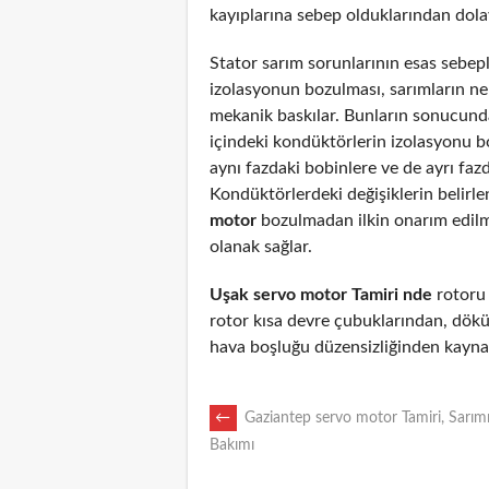
kayıplarına sebep olduklarından dolayı
Stator sarım sorunlarının esas sebepl
izolasyonun bozulması, sarımların n
mekanik baskılar. Bunların sonucunda
içindeki kondüktörlerin izolasyonu 
aynı fazdaki bobinlere ve de ayrı fazd
Kondüktörlerdeki değişiklerin belirl
motor
bozulmadan ilkin onarım edil
olanak sağlar.
Uşak servo motor Tamiri nde
rotoru a
rotor kısa devre çubuklarından, dökü
hava boşluğu düzensizliğinden kaynak
POST
←
Gaziantep servo motor Tamiri, Sarımı
Bakımı