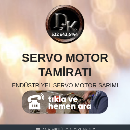
Skip
to
content
SERVO MOTOR
TAMIRATI
ENDÜSTRIYEL SERVO MOTOR SARIMI
ANA MENÜ İÇİN TIKLAYINIZ