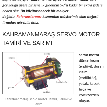
görüldüğü üzere bir senelik giderinin %7’si kadar bir extra gidere
neden olur.
Bu küçümsenecek bir maliyet
değildir.
Referanslarımız
kısmından müşterimiz olan değerli
firmaları görebilirsiniz.
KAHRAMANMARAŞ SERVO MOTOR
TAMIRI VE SARIMI
servo motor
dönen kısım
(endüvi), duran
kısım
(endüktör),
yatak, kapak,
fırça ve
kolektörden
Kahramanmaraş servo motor Tamiri, Sarımı ve
oluşur.
Bakımı