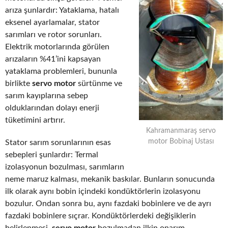
arıza şunlardır: Yataklama, hatalı
eksenel ayarlamalar, stator
sarımları ve rotor sorunları.
Elektrik motorlarında görülen
arızaların %41’ini kapsayan
yataklama problemleri, bununla
birlikte
servo motor
sürtünme ve
sarım kayıplarına sebep
olduklarından dolayı enerji
tüketimini artırır.
Kahramanmaraş servo
motor Bobinaj Ustası
Stator sarım sorunlarının esas
sebepleri şunlardır: Termal
izolasyonun bozulması, sarımların
neme maruz kalması, mekanik baskılar. Bunların sonucunda
ilk olarak aynı bobin içindeki kondüktörlerin izolasyonu
bozulur. Ondan sonra bu, aynı fazdaki bobinlere ve de ayrı
fazdaki bobinlere sıçrar. Kondüktörlerdeki değişiklerin
belirlenmesi,
servo motor
bozulmadan ilkin onarım