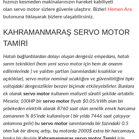
hızınızı kesmeden makinalarınızın hareket kabiliyeti
olan servo motor sizlere güvenle ulaştırır. Bizleri
Hemen Ara
butonuna tıklayarak bizlere ulaşabilirsiniz.
KAHRAMANMARAŞ SERVO MOTOR
TAMIRI
Hatalı bağlantılardan dolayı oluşan dengesiz empedans, hatalı
sarım teknikleri (hem yeni servo motor için hem de onarım
edilenlerinde ) ve yalıtım şartları (sarımlardaki kısalıklar ve
açıklıklar), servo motor nominal sıcaklığını ve güvenilirliğini tıpkı
voltajdaki dengesizlikler benzer biçimde etkileyebilirler. Bunlara
ek olarak
servo motor
kullanım maliyeti süratli şekilde artabilir.
Mesela; 100HP bir
servo motor
fiyatı $0.05/kWh olan bir
şebekeden elektrik alarak 8760 saat olan senelik emek harcama
zamanının % 85’inde kullanılıyor ( bir yılda 7446 saat çalışıyor
anlamına gelir) bu
servo motor
sarımlarında bir fazındaki 0.5
ohm’luk bir direnç artışı, bu motorda 2000$ extra bir harcamaya,
başka bir deyişle
Kahramanmaraş servo motor Tamiri
için