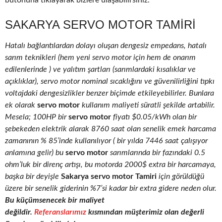
butonuna tıklayarak bizlere ulaşabilirsiniz.
SAKARYA SERVO MOTOR TAMIRI
Hatalı bağlantılardan dolayı oluşan dengesiz empedans, hatalı
sarım teknikleri (hem yeni servo motor için hem de onarım
edilenlerinde ) ve yalıtım şartları (sarımlardaki kısalıklar ve
açıklıklar), servo motor nominal sıcaklığını ve güvenilirliğini tıpkı
voltajdaki dengesizlikler benzer biçimde etkileyebilirler. Bunlara
ek olarak
servo motor
kullanım maliyeti süratli şekilde artabilir.
Mesela; 100HP bir
servo motor
fiyatı $0.05/kWh olan bir
şebekeden elektrik alarak 8760 saat olan senelik emek harcama
zamanının % 85’inde kullanılıyor ( bir yılda 7446 saat çalışıyor
anlamına gelir) bu
servo motor
sarımlarında bir fazındaki 0.5
ohm’luk bir direnç artışı, bu motorda 2000$ extra bir harcamaya,
başka bir deyişle
Sakarya servo motor Tamiri
için görüldüğü
üzere bir senelik giderinin %7’si kadar bir extra gidere neden olur.
Bu küçümsenecek bir maliyet
değildir.
Referanslarımız
kısmından müşterimiz olan değerli