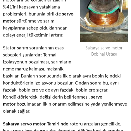
motorlarında görülen arızaların
%41’ini kapsayan yataklama
problemleri, bununla birlikte
servo
motor
sürtünme ve sarım
kayıplarına sebep olduklarından
dolayı enerji tüketimini artırır.
Stator sarım sorunlarının esas
Sakarya servo motor
Bobinaj Ustası
sebepleri şunlardır: Termal
izolasyonun bozulması, sarımların
neme maruz kalması, mekanik
baskılar. Bunların sonucunda ilk olarak aynı bobin içindeki
kondüktörlerin izolasyonu bozulur. Ondan sonra bu, aynı
fazdaki bobinlere ve de ayrı fazdaki bobinlere sıçrar.
Kondüktörlerdeki değişiklerin belirlenmesi,
servo
motor
bozulmadan ilkin onarım edilmesine yada yenilenmeye
olanak sağlar.
Sakarya servo motor Tamiri nde
rotoru arızaları genellikle,