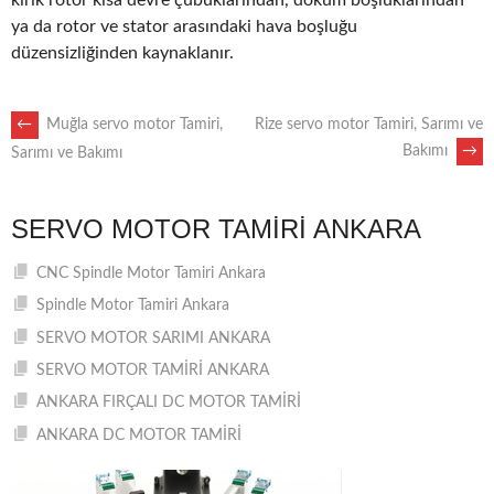
kırık rotor kısa devre çubuklarından, döküm boşluklarından
ya da rotor ve stator arasındaki hava boşluğu
düzensizliğinden kaynaklanır.
POST
←
Muğla servo motor Tamiri,
Rize servo motor Tamiri, Sarımı ve
Bakımı
→
Sarımı ve Bakımı
NAVIGATION
SERVO MOTOR TAMIRI ANKARA
CNC Spindle Motor Tamiri Ankara
Spindle Motor Tamiri Ankara
SERVO MOTOR SARIMI ANKARA
SERVO MOTOR TAMİRİ ANKARA
ANKARA FIRÇALI DC MOTOR TAMİRİ
ANKARA DC MOTOR TAMİRİ