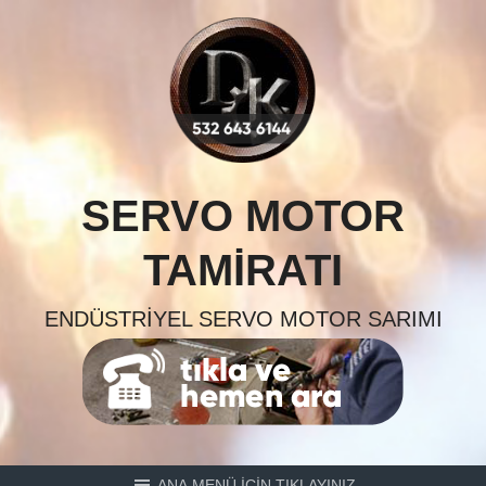
Skip
to
content
SERVO MOTOR
TAMIRATI
ENDÜSTRIYEL SERVO MOTOR SARIMI
ANA MENÜ İÇİN TIKLAYINIZ