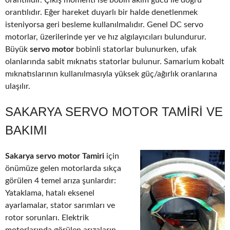
orantılıdır. Çıkış momenti ise bobin akım gücü ile doğru
orantılıdır. Eğer hareket duyarlı bir halde denetlenmek
isteniyorsa geri besleme kullanılmalıdır. Genel DC servo
motorlar, üzerilerinde yer ve hız algılayıcıları bulundurur.
Büyük
servo motor
bobinli statorlar bulunurken, ufak
olanlarında sabit mıknatıs statorlar bulunur. Samarium kobalt
mıknatıslarının kullanılmasıyla yüksek güç/ağırlık oranlarına
ulaşılır.
SAKARYA SERVO MOTOR TAMIRI VE
BAKIMI
Sakarya servo motor Tamiri
için
önümüze gelen motorlarda sıkça
görülen 4 temel arıza şunlardır:
Yataklama, hatalı eksenel
ayarlamalar, stator sarımları ve
rotor sorunları. Elektrik