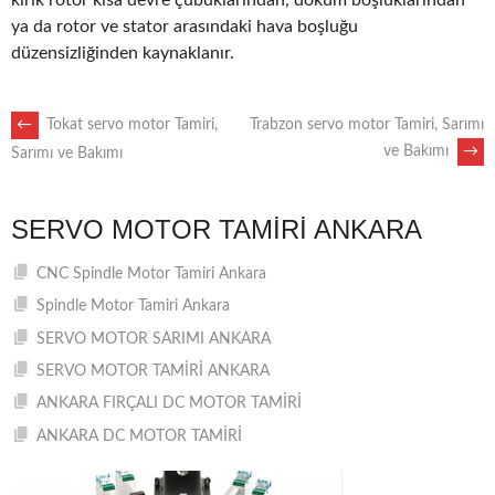
kırık rotor kısa devre çubuklarından, döküm boşluklarından
ya da rotor ve stator arasındaki hava boşluğu
düzensizliğinden kaynaklanır.
POST
←
Tokat servo motor Tamiri,
Trabzon servo motor Tamiri, Sarımı
ve Bakımı
→
Sarımı ve Bakımı
NAVIGATION
SERVO MOTOR TAMIRI ANKARA
CNC Spindle Motor Tamiri Ankara
Spindle Motor Tamiri Ankara
SERVO MOTOR SARIMI ANKARA
SERVO MOTOR TAMİRİ ANKARA
ANKARA FIRÇALI DC MOTOR TAMİRİ
ANKARA DC MOTOR TAMİRİ