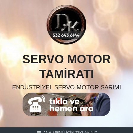
Skip
to
content
SERVO MOTOR
TAMIRATI
ENDÜSTRIYEL SERVO MOTOR SARIMI
ANA MENÜ İÇİN TIKLAYINIZ