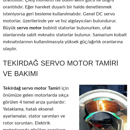
orantılıdır. Çıkış momenti ise bobin akım gücü ile doğru
orantılıdır. Eğer hareket duyarlı bir halde denetlenmek
isteniyorsa geri besleme kullanılmalıdır. Genel DC servo
motorlar, üzerilerinde yer ve hız algılayıcıları bulundurur.
Büyük
servo motor
bobinli statorlar bulunurken, ufak
olanlarında sabit mıknatıs statorlar bulunur. Samarium kobalt
mıknatıslarının kullanılmasıyla yüksek güç/ağırlık oranlarına
ulaşılır.
TEKIRDAĞ SERVO MOTOR TAMIRI
VE BAKIMI
Tekirdağ servo motor Tamiri
için
önümüze gelen motorlarda sıkça
görülen 4 temel arıza şunlardır:
Yataklama, hatalı eksenel
ayarlamalar, stator sarımları ve
rotor sorunları. Elektrik