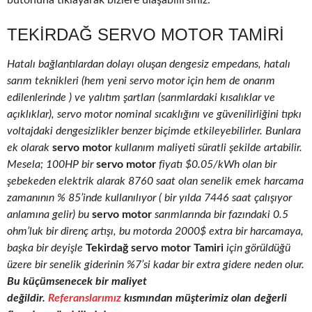
butonuna tıklayarak bizlere ulaşabilirsiniz.
TEKIRDAĞ SERVO MOTOR TAMIRI
Hatalı bağlantılardan dolayı oluşan dengesiz empedans, hatalı
sarım teknikleri (hem yeni servo motor için hem de onarım
edilenlerinde ) ve yalıtım şartları (sarımlardaki kısalıklar ve
açıklıklar), servo motor nominal sıcaklığını ve güvenilirliğini tıpkı
voltajdaki dengesizlikler benzer biçimde etkileyebilirler. Bunlara
ek olarak
servo motor
kullanım maliyeti süratli şekilde artabilir.
Mesela; 100HP bir
servo motor
fiyatı $0.05/kWh olan bir
şebekeden elektrik alarak 8760 saat olan senelik emek harcama
zamanının % 85’inde kullanılıyor ( bir yılda 7446 saat çalışıyor
anlamına gelir) bu
servo motor
sarımlarında bir fazındaki 0.5
ohm’luk bir direnç artışı, bu motorda 2000$ extra bir harcamaya,
başka bir deyişle
Tekirdağ servo motor Tamiri
için görüldüğü
üzere bir senelik giderinin %7’si kadar bir extra gidere neden olur.
Bu küçümsenecek bir maliyet
değildir.
Referanslarımız
kısmından müşterimiz olan değerli