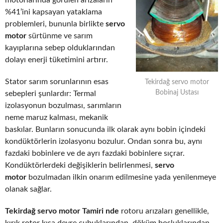
motorlarında görülen arızaların
%41’ini kapsayan yataklama
problemleri, bununla birlikte
servo
motor
sürtünme ve sarım
kayıplarına sebep olduklarından
dolayı enerji tüketimini artırır.
Stator sarım sorunlarının esas
Tekirdağ servo motor
Bobinaj Ustası
sebepleri şunlardır: Termal
izolasyonun bozulması, sarımların
neme maruz kalması, mekanik
baskılar. Bunların sonucunda ilk olarak aynı bobin içindeki
kondüktörlerin izolasyonu bozulur. Ondan sonra bu, aynı
fazdaki bobinlere ve de ayrı fazdaki bobinlere sıçrar.
Kondüktörlerdeki değişiklerin belirlenmesi,
servo
motor
bozulmadan ilkin onarım edilmesine yada yenilenmeye
olanak sağlar.
Tekirdağ servo motor Tamiri nde
rotoru arızaları genellikle,