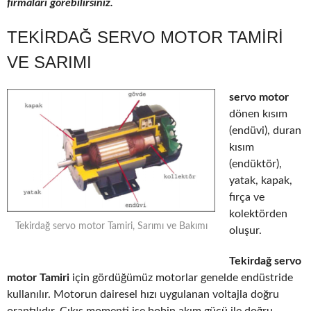
firmaları görebilirsiniz.
TEKIRDAĞ SERVO MOTOR TAMIRI
VE SARIMI
servo motor
dönen kısım
(endüvi), duran
kısım
(endüktör),
yatak, kapak,
fırça ve
kolektörden
Tekirdağ servo motor Tamiri, Sarımı ve Bakımı
oluşur.
Tekirdağ servo
motor Tamiri
için gördüğümüz motorlar genelde endüstride
kullanılır. Motorun dairesel hızı uygulanan voltajla doğru