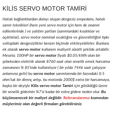
KILIS SERVO MOTOR TAMIRI
Hatalı bağlantılardan dolayı oluşan dengesiz empedans, hatalı
sarım teknikleri (hem yeni servo motor için hem de onarım
edilenlerinde ) ve yalıtım şartları (sarımlardaki kısalıklar ve
açıklıklar), servo motor nominal sıcaklığını ve güvenilirliğini tıpkı
voltajdaki dengesizlikler benzer biçimde etkileyebilirler. Bunlara
ek olarak
servo motor
kullanım maliyeti süratli şekilde artabilir.
Mesela; 100HP bir
servo motor
fiyatı $0.05/kWh olan bir
şebekeden elektrik alarak 8760 saat olan senelik emek harcama
zamanının % 85’inde kullanılıyor ( bir yılda 7446 saat çalışıyor
anlamına gelir) bu
servo motor
sarımlarında bir fazındaki 0.5
ohm’luk bir direnç artışı, bu motorda 2000$ extra bir harcamaya,
başka bir deyişle
Kilis servo motor Tamiri
için görüldüğü üzere
bir senelik giderinin %7’si kadar bir extra gidere neden olur.
Bu
küçümsenecek bir maliyet değildir.
Referanslarımız
kısmından
müşterimiz olan değerli firmaları görebilirsiniz.