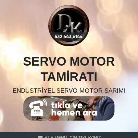
Skip
to
content
SERVO MOTOR
TAMIRATI
ENDÜSTRIYEL SERVO MOTOR SARIMI
ANA MENÜ İÇİN TIKLAYINIZ