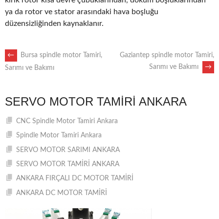
kırık rotor kısa devre çubuklarından, döküm boşluklarından
ya da rotor ve stator arasındaki hava boşluğu
düzensizliğinden kaynaklanır.
POST
←
Bursa spindle motor Tamiri,
Gaziantep spindle motor Tamiri,
Sarımı ve Bakımı
→
Sarımı ve Bakımı
NAVIGATION
SERVO MOTOR TAMIRI ANKARA
CNC Spindle Motor Tamiri Ankara
Spindle Motor Tamiri Ankara
SERVO MOTOR SARIMI ANKARA
SERVO MOTOR TAMİRİ ANKARA
ANKARA FIRÇALI DC MOTOR TAMİRİ
ANKARA DC MOTOR TAMİRİ