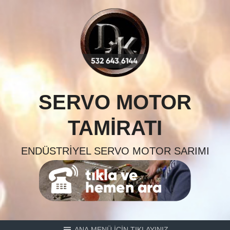
Skip
to
content
SERVO MOTOR
TAMIRATI
ENDÜSTRIYEL SERVO MOTOR SARIMI
ANA MENÜ İÇİN TIKLAYINIZ