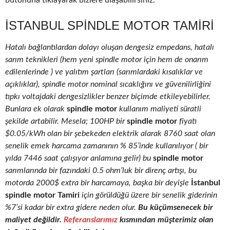
butonuna tıklayarak bizlere ulaşabilirsiniz.
İSTANBUL SPINDLE MOTOR TAMIRI
Hatalı bağlantılardan dolayı oluşan dengesiz empedans, hatalı
sarım teknikleri (hem yeni spindle motor için hem de onarım
edilenlerinde ) ve yalıtım şartları (sarımlardaki kısalıklar ve
açıklıklar), spindle motor nominal sıcaklığını ve güvenilirliğini
tıpkı voltajdaki dengesizlikler benzer biçimde etkileyebilirler.
Bunlara ek olarak
spindle motor
kullanım maliyeti süratli
şekilde artabilir. Mesela; 100HP bir
spindle motor
fiyatı
$0.05/kWh olan bir şebekeden elektrik alarak 8760 saat olan
senelik emek harcama zamanının % 85’inde kullanılıyor ( bir
yılda 7446 saat çalışıyor anlamına gelir) bu
spindle motor
sarımlarında bir fazındaki 0.5 ohm’luk bir direnç artışı, bu
motorda 2000$ extra bir harcamaya, başka bir deyişle
İstanbul
spindle motor Tamiri
için görüldüğü üzere bir senelik giderinin
%7’si kadar bir extra gidere neden olur.
Bu küçümsenecek bir
maliyet değildir.
Referanslarımız
kısmından müşterimiz olan