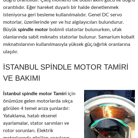
doğru orantılıdır. Çıkış momenti ise bobin akım gücü ile doğru
orantılıdır. Eğer hareket duyarlı bir halde denetlenmek
isteniyorsa geri besleme kullanılmalıdır. Genel DC servo
motorlar, üzerilerinde yer ve hız algılayıcıları bulundurur.
Büyük
spindle motor
bobinli statorlar bulunurken, ufak
olanlarında sabit mıknatıs statorlar bulunur. Samarium kobalt
mıknatıslarının kullanılmasıyla yüksek güç/ağırlık oranlarına
ulaşılır.
İSTANBUL SPINDLE MOTOR TAMIRI
VE BAKIMI
İstanbul spindle motor Tamiri
için
önümüze gelen motorlarda sıkça
görülen 4 temel arıza şunlardır:
Yataklama, hatalı eksenel
ayarlamalar, stator sarımları ve
rotor sorunları. Elektrik