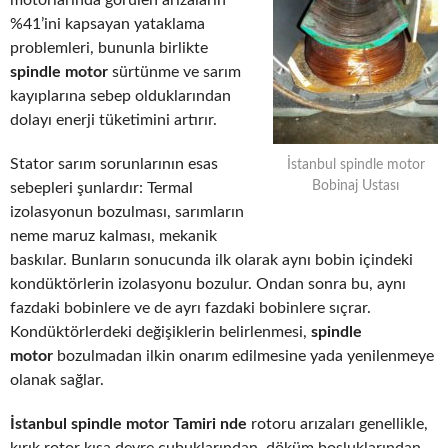
motorlarında görülen arızaların
%41’ini kapsayan yataklama
problemleri, bununla birlikte
spindle motor
sürtünme ve sarım
kayıplarına sebep olduklarından
dolayı enerji tüketimini artırır.
Stator sarım sorunlarının esas
İstanbul spindle motor
Bobinaj Ustası
sebepleri şunlardır: Termal
izolasyonun bozulması, sarımların
neme maruz kalması, mekanik
baskılar. Bunların sonucunda ilk olarak aynı bobin içindeki
kondüktörlerin izolasyonu bozulur. Ondan sonra bu, aynı
fazdaki bobinlere ve de ayrı fazdaki bobinlere sıçrar.
Kondüktörlerdeki değişiklerin belirlenmesi,
spindle
motor
bozulmadan ilkin onarım edilmesine yada yenilenmeye
olanak sağlar.
İstanbul spindle motor Tamiri nde
rotoru arızaları genellikle,