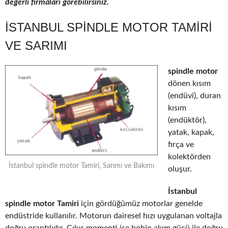
değerli firmaları görebilirsiniz.
İSTANBUL SPINDLE MOTOR TAMIRI
VE SARIMI
spindle motor
dönen kısım
(endüvi), duran
kısım
(endüktör),
yatak, kapak,
fırça ve
kolektörden
İstanbul spindle motor Tamiri, Sarımı ve Bakımı
oluşur.
İstanbul
spindle motor Tamiri
için gördüğümüz motorlar genelde
endüstride kullanılır. Motorun dairesel hızı uygulanan voltajla