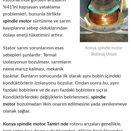
motorlarında görülen arızaların
%41’ini kapsayan yataklama
problemleri, bununla birlikte
spindle motor
sürtünme ve sarım
kayıplarına sebep olduklarından
dolayı enerji tüketimini artırır.
Stator sarım sorunlarının esas
Konya spindle motor
Bobinaj Ustası
sebepleri şunlardır: Termal
izolasyonun bozulması, sarımların
neme maruz kalması, mekanik
baskılar. Bunların sonucunda ilk olarak aynı bobin içindeki
kondüktörlerin izolasyonu bozulur. Ondan sonra bu, aynı
fazdaki bobinlere ve de ayrı fazdaki bobinlere sıçrar.
Kondüktörlerdeki değişiklerin belirlenmesi,
spindle
motor
bozulmadan ilkin onarım edilmesine yada yenilenmeye
olanak sağlar.
Konya spindle motor Tamiri nde
rotoru arızaları genellikle,