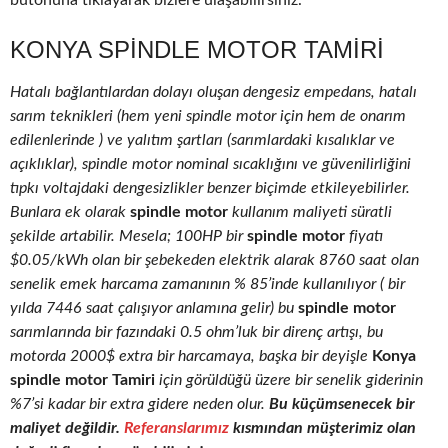
butonuna tıklayarak bizlere ulaşabilirsiniz.
KONYA SPINDLE MOTOR TAMIRI
Hatalı bağlantılardan dolayı oluşan dengesiz empedans, hatalı
sarım teknikleri (hem yeni spindle motor için hem de onarım
edilenlerinde ) ve yalıtım şartları (sarımlardaki kısalıklar ve
açıklıklar), spindle motor nominal sıcaklığını ve güvenilirliğini
tıpkı voltajdaki dengesizlikler benzer biçimde etkileyebilirler.
Bunlara ek olarak
spindle motor
kullanım maliyeti süratli
şekilde artabilir. Mesela; 100HP bir
spindle motor
fiyatı
$0.05/kWh olan bir şebekeden elektrik alarak 8760 saat olan
senelik emek harcama zamanının % 85’inde kullanılıyor ( bir
yılda 7446 saat çalışıyor anlamına gelir) bu
spindle motor
sarımlarında bir fazındaki 0.5 ohm’luk bir direnç artışı, bu
motorda 2000$ extra bir harcamaya, başka bir deyişle
Konya
spindle motor Tamiri
için görüldüğü üzere bir senelik giderinin
%7’si kadar bir extra gidere neden olur.
Bu küçümsenecek bir
maliyet değildir.
Referanslarımız
kısmından müşterimiz olan