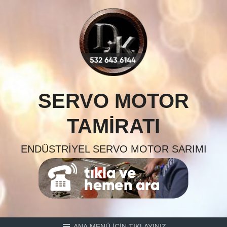
Skip
to
content
SERVO MOTOR
TAMIRATI
ENDÜSTRIYEL SERVO MOTOR SARIMI
ANA MENÜ İÇİN TIKLAYINIZ