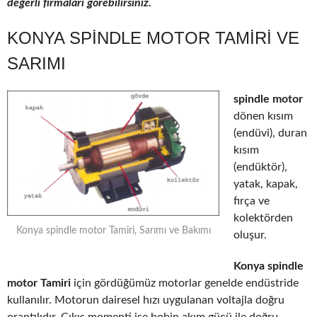
değerli firmaları görebilirsiniz.
KONYA SPINDLE MOTOR TAMIRI VE
SARIMI
spindle motor
dönen kısım
(endüvi), duran
kısım
(endüktör),
yatak, kapak,
fırça ve
kolektörden
Konya spindle motor Tamiri, Sarımı ve Bakımı
oluşur.
Konya spindle
motor Tamiri
için gördüğümüz motorlar genelde endüstride
kullanılır. Motorun dairesel hızı uygulanan voltajla doğru