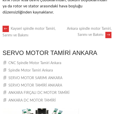
kırık rotor kısa devre çubuklarından, döküm boşluklarından
ya da rotor ve stator arasındaki hava boşluğu
düzensizliğinden kaynaklanır.
POST
←
Kayseri spindle motor Tamiri,
Ankara spindle motor Tamiri,
Sarımı ve Bakımı
→
Sarımı ve Bakımı
NAVIGATION
SERVO MOTOR TAMIRI ANKARA
CNC Spindle Motor Tamiri Ankara
Spindle Motor Tamiri Ankara
SERVO MOTOR SARIMI ANKARA
SERVO MOTOR TAMİRİ ANKARA
ANKARA FIRÇALI DC MOTOR TAMİRİ
ANKARA DC MOTOR TAMİRİ