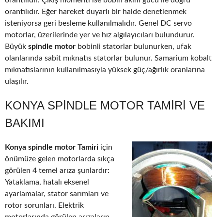
orantılıdır. Çıkış momenti ise bobin akım gücü ile doğru
orantılıdır. Eğer hareket duyarlı bir halde denetlenmek
isteniyorsa geri besleme kullanılmalıdır. Genel DC servo
motorlar, üzerilerinde yer ve hız algılayıcıları bulundurur.
Büyük
spindle motor
bobinli statorlar bulunurken, ufak
olanlarında sabit mıknatıs statorlar bulunur. Samarium kobalt
mıknatıslarının kullanılmasıyla yüksek güç/ağırlık oranlarına
ulaşılır.
KONYA SPINDLE MOTOR TAMIRI VE
BAKIMI
Konya spindle motor Tamiri
için
önümüze gelen motorlarda sıkça
görülen 4 temel arıza şunlardır:
Yataklama, hatalı eksenel
ayarlamalar, stator sarımları ve
rotor sorunları. Elektrik