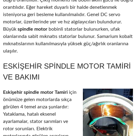
doğru orantılıdır. Çıkış momenti ise bobin akım gücü ile doğru
orantılıdır. Eğer hareket duyarlı bir halde denetlenmek
isteniyorsa geri besleme kullanılmalıdır. Genel DC servo
motorlar, üzerilerinde yer ve hız algılayıcıları bulundurur.
Büyük
spindle motor
bobinli statorlar bulunurken, ufak
olanlarında sabit mıknatıs statorlar bulunur. Samarium kobalt
mıknatıslarının kullanılmasıyla yüksek güç/ağırlık oranlarına
ulaşılır.
ESKIŞEHIR SPINDLE MOTOR TAMIRI
VE BAKIMI
Eskişehir spindle motor Tamiri
için
önümüze gelen motorlarda sıkça
görülen 4 temel arıza şunlardır:
Yataklama, hatalı eksenel
ayarlamalar, stator sarımları ve
rotor sorunları. Elektrik