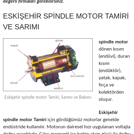
değerli firmaları görebilirsiniz.
ESKIŞEHIR SPINDLE MOTOR TAMIRI
VE SARIMI
spindle motor
dönen kısım
(endüvi), duran
kısım
(endüktör),
yatak, kapak,
fırça ve
kolektörden
Eskişehir spindle motor Tamiri, Sarımı ve Bakımı
oluşur.
Eskişehir
spindle motor Tamiri
için gördüğümüz motorlar genelde
endüstride kullanılır. Motorun dairesel hızı uygulanan voltajla