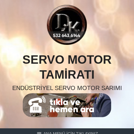
Skip
to
content
SERVO MOTOR
TAMIRATI
ENDÜSTRIYEL SERVO MOTOR SARIMI
ANA MENÜ İÇİN TIKLAYINIZ