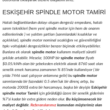
butonuna tıklayarak bizlere ulaşabilirsiniz.
ESKIŞEHIR SPINDLE MOTOR TAMIRI
Hatalı bağlantılardan dolayı oluşan dengesiz empedans, hatalı
sarım teknikleri (hem yeni spindle motor için hem de onarım
edilenlerinde ) ve yalıtım şartları (sarımlardaki kısalıklar ve
açıklıklar), spindle motor nominal sıcaklığını ve güvenilirliğini
tıpkı voltajdaki dengesizlikler benzer biçimde etkileyebilirler.
Bunlara ek olarak
spindle motor
kullanım maliyeti süratli
şekilde artabilir. Mesela; 100HP bir
spindle motor
fiyatı
$0.05/kWh olan bir şebekeden elektrik alarak 8760 saat olan
senelik emek harcama zamanının % 85’inde kullanılıyor ( bir
yılda 7446 saat çalışıyor anlamına gelir) bu
spindle motor
sarımlarında bir fazındaki 0.5 ohm’luk bir direnç artışı, bu
motorda 2000$ extra bir harcamaya, başka bir deyişle
Eskişehir
spindle motor Tamiri
için görüldüğü üzere bir senelik giderinin
%7’si kadar bir extra gidere neden olur.
Bu küçümsenecek bir
maliyet değildir.
Referanslarımız
kısmından müşterimiz olan