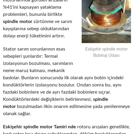
motorlarında görülen arızaların
%41’ini kapsayan yataklama
problemleri, bununla birlikte
spindle motor
sürtünme ve sarım
kayıplarına sebep olduklarından
dolayı enerji tüketimini artırır.
Stator sarım sorunlarının esas
Eskişehir spindle motor
Bobinaj Ustası
sebepleri şunlardır: Termal
izolasyonun bozulması, sarımların
neme maruz kalması, mekanik
baskılar. Bunların sonucunda ilk olarak aynı bobin içindeki
kondüktörlerin izolasyonu bozulur. Ondan sonra bu, aynı
fazdaki bobinlere ve de ayrı fazdaki bobinlere sıçrar.
Kondüktörlerdeki değişiklerin belirlenmesi,
spindle
motor
bozulmadan ilkin onarım edilmesine yada yenilenmeye
olanak sağlar.
Eskişehir spindle motor Tamiri nde
rotoru arızaları genellikle,