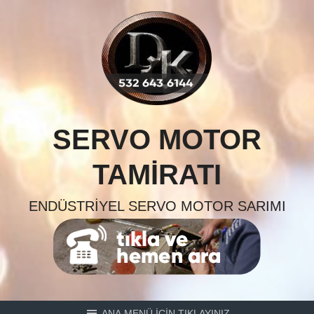
Skip
to
content
SERVO MOTOR
TAMIRATI
ENDÜSTRIYEL SERVO MOTOR SARIMI
ANA MENÜ İÇİN TIKLAYINIZ