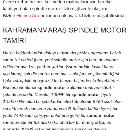
üzere üretim hızınızı kesmeden makinalarınızın hareket
kabiliyeti olan spindle motor sizlere güvenle ulaştırır.
Bizleri
Hemen Ara
butonuna tıklayarak bizlere ulaşabilirsiniz.
KAHRAMANMARAŞ SPINDLE MOTOR
TAMIRI
Hatalı bağlantılardan dolayı oluşan dengesiz empedans, hatalı
sarım teknikleri (hem yeni spindle motor için hem de onarım
edilenlerinde ) ve yalıtım şartları (sarımlardaki kısalıklar ve
açıklıklar), spindle motor nominal sıcaklığını ve güvenilirliğini
tıpkı voltajdaki dengesizlikler benzer biçimde etkileyebilirler.
Bunlara ek olarak
spindle motor
kullanım maliyeti süratli
şekilde artabilir. Mesela; 100HP bir
spindle motor
fiyatı
$0.05/kWh olan bir şebekeden elektrik alarak 8760 saat olan
senelik emek harcama zamanının % 85’inde kullanılıyor ( bir
yılda 7446 saat çalışıyor anlamına gelir) bu
spindle motor
sarımlarında bir fazındaki 0.5 ohm’luk bir direnç artışı, bu
motorda 2000$ extra bir harcamaya, başka bir deyişle