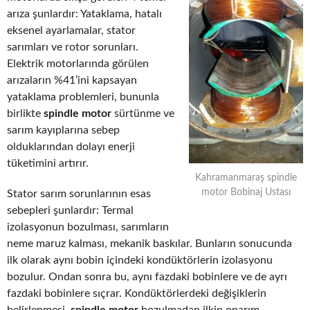
arıza şunlardır: Yataklama, hatalı
eksenel ayarlamalar, stator
sarımları ve rotor sorunları.
Elektrik motorlarında görülen
arızaların %41’ini kapsayan
yataklama problemleri, bununla
birlikte
spindle motor
sürtünme ve
sarım kayıplarına sebep
olduklarından dolayı enerji
tüketimini artırır.
Kahramanmaraş spindle
motor Bobinaj Ustası
Stator sarım sorunlarının esas
sebepleri şunlardır: Termal
izolasyonun bozulması, sarımların
neme maruz kalması, mekanik baskılar. Bunların sonucunda
ilk olarak aynı bobin içindeki kondüktörlerin izolasyonu
bozulur. Ondan sonra bu, aynı fazdaki bobinlere ve de ayrı
fazdaki bobinlere sıçrar. Kondüktörlerdeki değişiklerin
belirlenmesi,
spindle motor
bozulmadan ilkin onarım