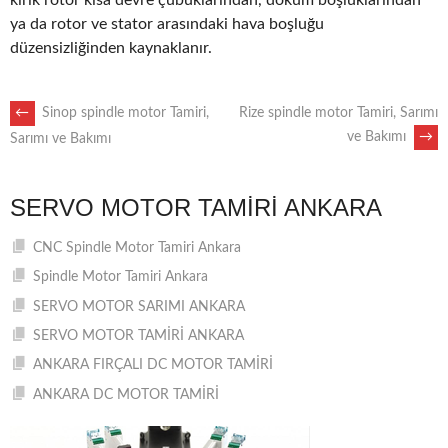
kırık rotor kısa devre çubuklarından, döküm boşluklarından
ya da rotor ve stator arasındaki hava boşluğu
düzensizliğinden kaynaklanır.
POST
←
Sinop spindle motor Tamiri,
Rize spindle motor Tamiri, Sarımı
ve Bakımı
→
Sarımı ve Bakımı
NAVIGATION
SERVO MOTOR TAMIRI ANKARA
CNC Spindle Motor Tamiri Ankara
Spindle Motor Tamiri Ankara
SERVO MOTOR SARIMI ANKARA
SERVO MOTOR TAMİRİ ANKARA
ANKARA FIRÇALI DC MOTOR TAMİRİ
ANKARA DC MOTOR TAMİRİ