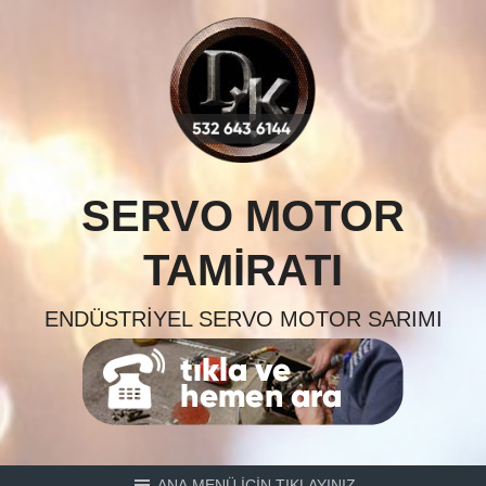
Skip
to
content
SERVO MOTOR
TAMIRATI
ENDÜSTRIYEL SERVO MOTOR SARIMI
ANA MENÜ İÇİN TIKLAYINIZ