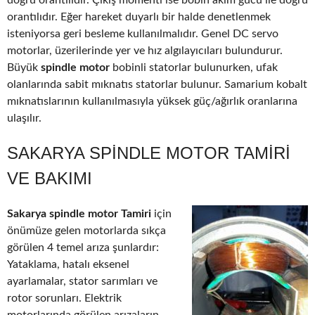
doğru orantılıdır. Çıkış momenti ise bobin akım gücü ile doğru
orantılıdır. Eğer hareket duyarlı bir halde denetlenmek
isteniyorsa geri besleme kullanılmalıdır. Genel DC servo
motorlar, üzerilerinde yer ve hız algılayıcıları bulundurur.
Büyük
spindle motor
bobinli statorlar bulunurken, ufak
olanlarında sabit mıknatıs statorlar bulunur. Samarium kobalt
mıknatıslarının kullanılmasıyla yüksek güç/ağırlık oranlarına
ulaşılır.
SAKARYA SPINDLE MOTOR TAMIRI
VE BAKIMI
Sakarya spindle motor Tamiri
için
önümüze gelen motorlarda sıkça
görülen 4 temel arıza şunlardır:
Yataklama, hatalı eksenel
ayarlamalar, stator sarımları ve
rotor sorunları. Elektrik