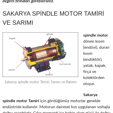
değerli firmaları görebilirsiniz.
SAKARYA SPINDLE MOTOR TAMIRI
VE SARIMI
spindle motor
dönen kısım
(endüvi), duran
kısım
(endüktör),
yatak, kapak,
fırça ve
kolektörden
Sakarya spindle motor Tamiri, Sarımı ve Bakımı
oluşur.
Sakarya
spindle motor Tamiri
için gördüğümüz motorlar genelde
endüstride kullanılır. Motorun dairesel hızı uygulanan voltajla