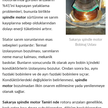
motorlarında görülen arızaların
%41’ini kapsayan yataklama
problemleri, bununla birlikte
spindle motor
sürtünme ve sarım
kayıplarına sebep olduklarından
dolayı enerji tüketimini artırır.
Stator sarım sorunlarının esas
Sakarya spindle motor
Bobinaj Ustası
sebepleri şunlardır: Termal
izolasyonun bozulması, sarımların
neme maruz kalması, mekanik
baskılar. Bunların sonucunda ilk olarak aynı bobin içindeki
kondüktörlerin izolasyonu bozulur. Ondan sonra bu, aynı
fazdaki bobinlere ve de ayrı fazdaki bobinlere sıçrar.
Kondüktörlerdeki değişiklerin belirlenmesi,
spindle
motor
bozulmadan ilkin onarım edilmesine yada yenilenmeye
olanak sağlar.
Sakarya spindle motor Tamiri nde
rotoru arızaları genellikle,