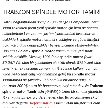
butonuna tıklayarak bizlere ulaşabilirsiniz.
TRABZON SPINDLE MOTOR TAMIRI
Hatalı bağlantılardan dolayı oluşan dengesiz empedans, hatalı
sarım teknikleri (hem yeni spindle motor için hem de onarım
edilenlerinde ) ve yalıtım şartları (sarımlardaki kısalıklar ve
açıklıklar), spindle motor nominal sıcaklığını ve güvenilirliğini
tıpkı voltajdaki dengesizlikler benzer biçimde etkileyebilirler.
Bunlara ek olarak
spindle motor
kullanım maliyeti süratli
şekilde artabilir. Mesela; 100HP bir
spindle motor
fiyatı
$0.05/kWh olan bir şebekeden elektrik alarak 8760 saat olan
senelik emek harcama zamanının % 85’inde kullanılıyor ( bir
yılda 7446 saat çalışıyor anlamına gelir) bu
spindle motor
sarımlarında bir fazındaki 0.5 ohm’luk bir direnç artışı, bu
motorda 2000$ extra bir harcamaya, başka bir deyişle
Trabzon
spindle motor Tamiri
için görüldüğü üzere bir senelik giderinin
%7’si kadar bir extra gidere neden olur.
Bu küçümsenecek bir
maliyet değildir.
Referanslarımız
kısmından müşterimiz olan