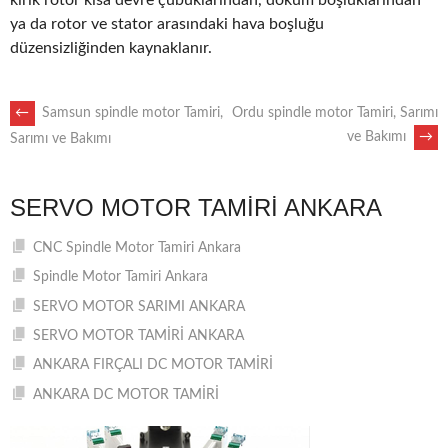
kırık rotor kısa devre çubuklarından, döküm boşluklarından
ya da rotor ve stator arasındaki hava boşluğu
düzensizliğinden kaynaklanır.
POST
←
Samsun spindle motor Tamiri,
Ordu spindle motor Tamiri, Sarımı
ve Bakımı
→
Sarımı ve Bakımı
NAVIGATION
SERVO MOTOR TAMIRI ANKARA
CNC Spindle Motor Tamiri Ankara
Spindle Motor Tamiri Ankara
SERVO MOTOR SARIMI ANKARA
SERVO MOTOR TAMİRİ ANKARA
ANKARA FIRÇALI DC MOTOR TAMİRİ
ANKARA DC MOTOR TAMİRİ