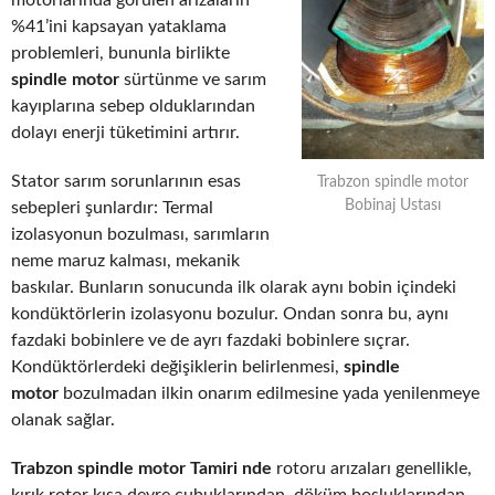
motorlarında görülen arızaların
%41’ini kapsayan yataklama
problemleri, bununla birlikte
spindle motor
sürtünme ve sarım
kayıplarına sebep olduklarından
dolayı enerji tüketimini artırır.
Stator sarım sorunlarının esas
Trabzon spindle motor
Bobinaj Ustası
sebepleri şunlardır: Termal
izolasyonun bozulması, sarımların
neme maruz kalması, mekanik
baskılar. Bunların sonucunda ilk olarak aynı bobin içindeki
kondüktörlerin izolasyonu bozulur. Ondan sonra bu, aynı
fazdaki bobinlere ve de ayrı fazdaki bobinlere sıçrar.
Kondüktörlerdeki değişiklerin belirlenmesi,
spindle
motor
bozulmadan ilkin onarım edilmesine yada yenilenmeye
olanak sağlar.
Trabzon spindle motor Tamiri nde
rotoru arızaları genellikle,