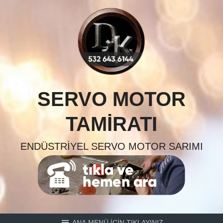
Skip
to
content
SERVO MOTOR
TAMIRATI
ENDÜSTRIYEL SERVO MOTOR SARIMI
ANA MENÜ İÇİN TIKLAYINIZ