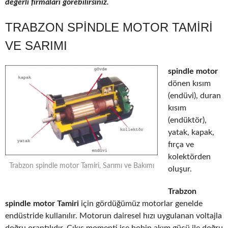
değerli firmaları görebilirsiniz.
TRABZON SPINDLE MOTOR TAMIRI
VE SARIMI
spindle motor
dönen kısım
(endüvi), duran
kısım
(endüktör),
yatak, kapak,
fırça ve
kolektörden
Trabzon spindle motor Tamiri, Sarımı ve Bakımı
oluşur.
Trabzon
spindle motor Tamiri
için gördüğümüz motorlar genelde
endüstride kullanılır. Motorun dairesel hızı uygulanan voltajla