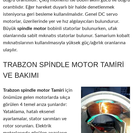
doğru orantılıdır. Çıkış momenti ise bobin akım gücü ile doğru
orantılıdır. Eğer hareket duyarlı bir halde denetlenmek
isteniyorsa geri besleme kullanılmalıdır. Genel DC servo
motorlar, üzerilerinde yer ve hız algılayıcıları bulundurur.
Büyük
spindle motor
bobinli statorlar bulunurken, ufak
olanlarında sabit mıknatıs statorlar bulunur. Samarium kobalt
mıknatıslarının kullanılmasıyla yüksek güç/ağırlık oranlarına
ulaşılır.
TRABZON SPINDLE MOTOR TAMIRI
VE BAKIMI
Trabzon spindle motor Tamiri
için
önümüze gelen motorlarda sıkça
görülen 4 temel arıza şunlardır:
Yataklama, hatalı eksenel
ayarlamalar, stator sarımları ve
rotor sorunları. Elektrik