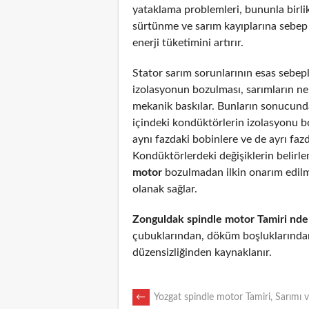
yataklama problemleri, bununla birli
sürtünme ve sarım kayıplarına sebep
enerji tüketimini artırır.
Stator sarım sorunlarının esas sebepl
izolasyonun bozulması, sarımların n
mekanik baskılar. Bunların sonucunda
içindeki kondüktörlerin izolasyonu 
aynı fazdaki bobinlere ve de ayrı fazd
Kondüktörlerdeki değişiklerin belirl
motor
bozulmadan ilkin onarım edil
olanak sağlar.
Zonguldak spindle motor Tamiri nde
çubuklarından, döküm boşluklarından
düzensizliğinden kaynaklanır.
POST
←
Yozgat spindle motor Tamiri, Sarımı 