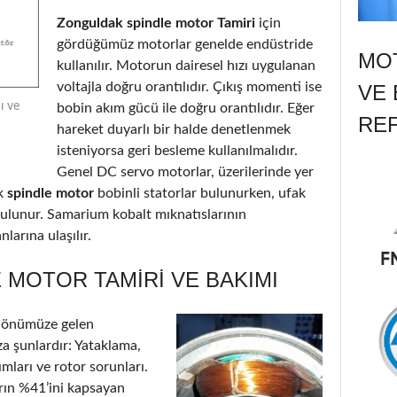
Zonguldak spindle motor Tamiri
için
gördüğümüz motorlar genelde endüstride
MOT
kullanılır. Motorun dairesel hızı uygulanan
voltajla doğru orantılıdır. Çıkış momenti ise
VE 
ı ve
bobin akım gücü ile doğru orantılıdır. Eğer
RE
hareket duyarlı bir halde denetlenmek
isteniyorsa geri besleme kullanılmalıdır.
Genel DC servo motorlar, üzerilerinde yer
k
spindle motor
bobinli statorlar bulunurken, ufak
 bulunur. Samarium kobalt mıknatıslarının
larına ulaşılır.
 MOTOR TAMIRI VE BAKIMI
 önümüze gelen
a şunlardır: Yataklama,
ımları ve rotor sorunları.
arın %41’ini kapsayan