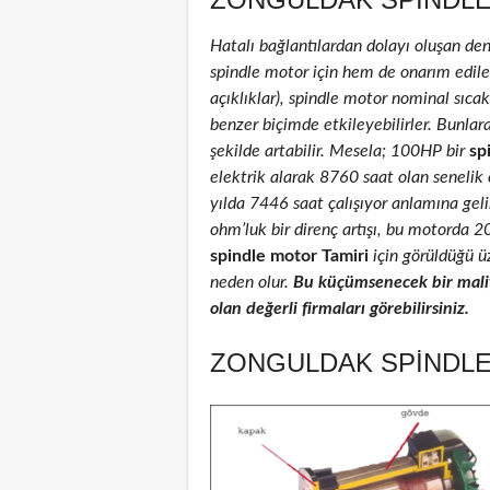
Hatalı bağlantılardan dolayı oluşan de
spindle motor için hem de onarım edilenl
açıklıklar), spindle motor nominal sıcakl
benzer biçimde etkileyebilirler. Bunlar
şekilde artabilir. Mesela; 100HP bir
sp
elektrik alarak 8760 saat olan senelik
yılda 7446 saat çalışıyor anlamına geli
ohm’luk bir direnç artışı, bu motorda 
spindle motor Tamiri
için görüldüğü üz
neden olur.
Bu küçümsenecek bir maliy
olan değerli firmaları görebilirsiniz.
ZONGULDAK SPINDLE