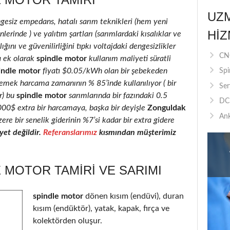
UZ
ngesiz empedans, hatalı sarım teknikleri (hem yeni
HIZ
erinde ) ve yalıtım şartları (sarımlardaki kısalıklar ve
ığını ve güvenilirliğini tıpkı voltajdaki dengesizlikler
CNC
a ek olarak
spindle motor
kullanım maliyeti süratli
indle motor
fiyatı $0.05/kWh olan bir şebekeden
Spi
 emek harcama zamanının % 85’inde kullanılıyor ( bir
Ser
r) bu
spindle motor
sarımlarında bir fazındaki 0.5
DC 
2000$ extra bir harcamaya, başka bir deyişle
Zonguldak
Ank
ere bir senelik giderinin %7’si kadar bir extra gidere
et değildir.
Referanslarımız
kısmından müşterimiz
 MOTOR TAMIRI VE SARIMI
spindle motor
dönen kısım (endüvi), duran
kısım (endüktör), yatak, kapak, fırça ve
kolektörden oluşur.