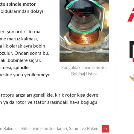
kte
spindle motor
 olduklarından dolayı
eri şunlardır: Termal
eme maruz kalması,
 ilk olarak aynı bobin
bozulur. Ondan sonra bu,
aki bobinlere sıçrar.
enmesi,
spindle
Zonguldak spindle motor
Bobinaj Ustası
mesine yada yenilenmeye
rotoru arızaları genellikle, kırık rotor kısa devre
 ya da rotor ve stator arasındaki hava boşluğu
ve Bakımı
Kilis spindle motor Tamiri, Sarımı ve Bakımı
→