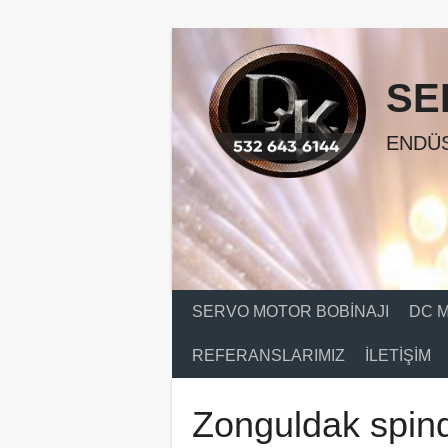
Skip
to
content
SE
ENDÜS
SERVO MOTOR BOBINAJI
DC M
REFERANSLARIMIZ
İLETIŞIM
Zonguldak spind