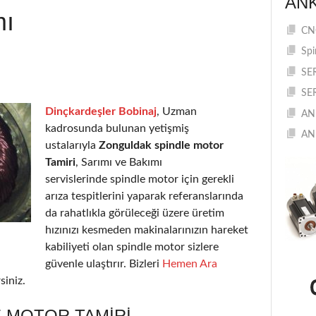
AN
mı
CNC
Spi
SE
SE
Dinçkardeşler Bobinaj
, Uzman
AN
kadrosunda bulunan yetişmiş
AN
ustalarıyla
Zonguldak spindle motor
Tamiri
, Sarımı ve Bakımı
servislerinde spindle motor için gerekli
arıza tespitlerini yaparak referanslarında
da rahatlıkla görüleceği üzere üretim
hızınızı kesmeden makinalarınızın hareket
kabiliyeti olan spindle motor sizlere
güvenle ulaştırır. Bizleri
Hemen Ara
siniz.
 MOTOR TAMIRI