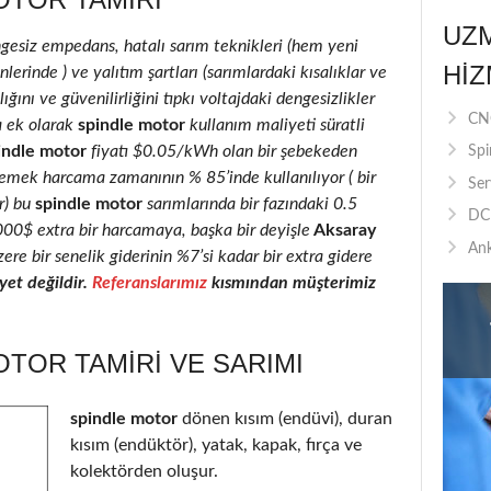
UZ
ngesiz empedans, hatalı sarım teknikleri (hem yeni
HIZ
erinde ) ve yalıtım şartları (sarımlardaki kısalıklar ve
ığını ve güvenilirliğini tıpkı voltajdaki dengesizlikler
CNC
a ek olarak
spindle motor
kullanım maliyeti süratli
indle motor
fiyatı $0.05/kWh olan bir şebekeden
Spi
 emek harcama zamanının % 85’inde kullanılıyor ( bir
Ser
r) bu
spindle motor
sarımlarında bir fazındaki 0.5
DC 
2000$ extra bir harcamaya, başka bir deyişle
Aksaray
Ank
ere bir senelik giderinin %7’si kadar bir extra gidere
et değildir.
Referanslarımız
kısmından müşterimiz
TOR TAMIRI VE SARIMI
spindle motor
dönen kısım (endüvi), duran
kısım (endüktör), yatak, kapak, fırça ve
kolektörden oluşur.