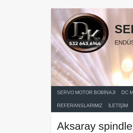
Skip
to
content
SE
ENDÜS
SERVO MOTOR BOBINAJI
DC M
REFERANSLARIMIZ
İLETIŞIM
Aksaray spindle