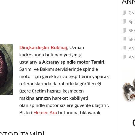
AN
CNC
Spi
SE
SE
Dinçkardeşler Bobinaj
, Uzman
AN
kadrosunda bulunan yetişmiş
AN
ustalarıyla
Aksaray spindle motor Tamiri
,
Sarımı ve Bakımı servislerinde spindle
motor için gerekli arıza tespitlerini yaparak
referanslarında da rahatlıkla görüleceği
üzere üretim hızınızı kesmeden
makinalarınızın hareket kabiliyeti
olan spindle motor sizlere güvenle ulaştırır.
Bizleri
Hemen Ara
butonuna tıklayarak
OTOR TAMIRI