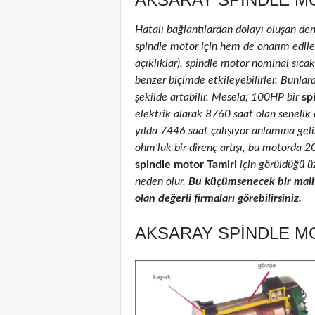
Hatalı bağlantılardan dolayı oluşan de
spindle motor için hem de onarım edilenl
açıklıklar), spindle motor nominal sıcakl
benzer biçimde etkileyebilirler. Bunlar
şekilde artabilir. Mesela; 100HP bir
sp
elektrik alarak 8760 saat olan senelik
yılda 7446 saat çalışıyor anlamına geli
ohm’luk bir direnç artışı, bu motorda 
spindle motor Tamiri
için görüldüğü üz
neden olur.
Bu küçümsenecek bir maliy
olan değerli firmaları görebilirsiniz.
AKSARAY SPINDLE MO