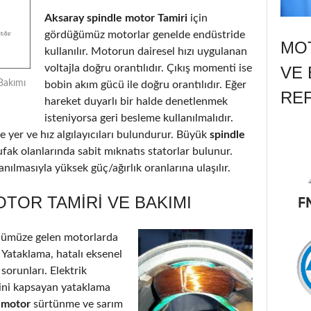
Aksaray spindle motor Tamiri
için
gördüğümüz motorlar genelde endüstride
MOT
kullanılır. Motorun dairesel hızı uygulanan
voltajla doğru orantılıdır. Çıkış momenti ise
VE 
Bakımı
bobin akım gücü ile doğru orantılıdır. Eğer
RE
hareket duyarlı bir halde denetlenmek
isteniyorsa geri besleme kullanılmalıdır.
 yer ve hız algılayıcıları bulundurur. Büyük
spindle
ufak olanlarında sabit mıknatıs statorlar bulunur.
nılmasıyla yüksek güç/ağırlık oranlarına ulaşılır.
TOR TAMIRI VE BAKIMI
nümüze gelen motorlarda
: Yataklama, hatalı eksenel
 sorunları. Elektrik
’ini kapsayan yataklama
e motor
sürtünme ve sarım