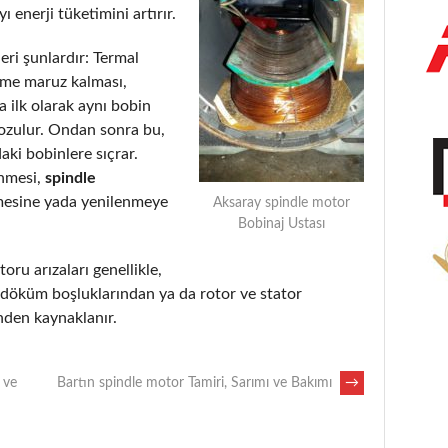
 enerji tüketimini artırır.
eri şunlardır: Termal
eme maruz kalması,
 ilk olarak aynı bobin
bozulur. Ondan sonra bu,
aki bobinlere sıçrar.
enmesi,
spindle
mesine yada yenilenmeye
Aksaray spindle motor
Bobinaj Ustası
toru arızaları genellikle,
, döküm boşluklarından ya da rotor ve stator
nden kaynaklanır.
 ve
Bartın spindle motor Tamiri, Sarımı ve Bakımı
→