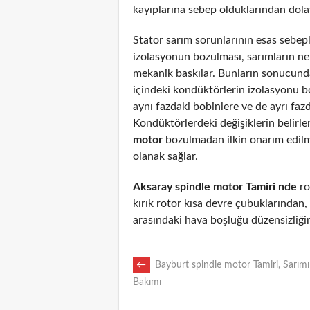
kayıplarına sebep olduklarından dolayı
Stator sarım sorunlarının esas sebepl
izolasyonun bozulması, sarımların n
mekanik baskılar. Bunların sonucunda
içindeki kondüktörlerin izolasyonu 
aynı fazdaki bobinlere ve de ayrı fazd
Kondüktörlerdeki değişiklerin belirl
motor
bozulmadan ilkin onarım edil
olanak sağlar.
Aksaray spindle motor Tamiri nde
ro
kırık rotor kısa devre çubuklarından
arasındaki hava boşluğu düzensizliği
POST
←
Bayburt spindle motor Tamiri, Sarımı
Bakımı