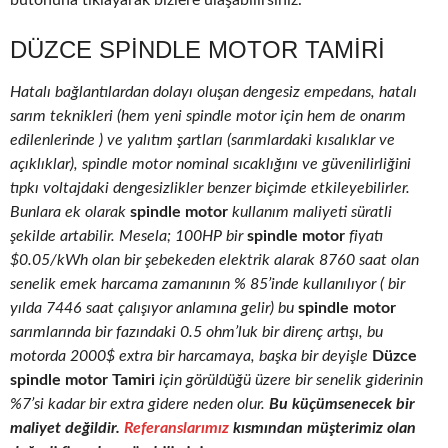
butonuna tıklayarak bizlere ulaşabilirsiniz.
DÜZCE SPINDLE MOTOR TAMIRI
Hatalı bağlantılardan dolayı oluşan dengesiz empedans, hatalı
sarım teknikleri (hem yeni spindle motor için hem de onarım
edilenlerinde ) ve yalıtım şartları (sarımlardaki kısalıklar ve
açıklıklar), spindle motor nominal sıcaklığını ve güvenilirliğini
tıpkı voltajdaki dengesizlikler benzer biçimde etkileyebilirler.
Bunlara ek olarak
spindle motor
kullanım maliyeti süratli
şekilde artabilir. Mesela; 100HP bir
spindle motor
fiyatı
$0.05/kWh olan bir şebekeden elektrik alarak 8760 saat olan
senelik emek harcama zamanının % 85’inde kullanılıyor ( bir
yılda 7446 saat çalışıyor anlamına gelir) bu
spindle motor
sarımlarında bir fazındaki 0.5 ohm’luk bir direnç artışı, bu
motorda 2000$ extra bir harcamaya, başka bir deyişle
Düzce
spindle motor Tamiri
için görüldüğü üzere bir senelik giderinin
%7’si kadar bir extra gidere neden olur.
Bu küçümsenecek bir
maliyet değildir.
Referanslarımız
kısmından müşterimiz olan