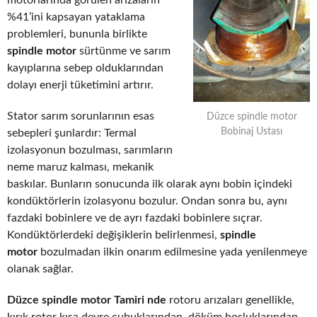
motorlarında görülen arızaların
%41’ini kapsayan yataklama
problemleri, bununla birlikte
spindle motor
sürtünme ve sarım
kayıplarına sebep olduklarından
dolayı enerji tüketimini artırır.
Stator sarım sorunlarının esas
Düzce spindle motor
Bobinaj Ustası
sebepleri şunlardır: Termal
izolasyonun bozulması, sarımların
neme maruz kalması, mekanik
baskılar. Bunların sonucunda ilk olarak aynı bobin içindeki
kondüktörlerin izolasyonu bozulur. Ondan sonra bu, aynı
fazdaki bobinlere ve de ayrı fazdaki bobinlere sıçrar.
Kondüktörlerdeki değişiklerin belirlenmesi,
spindle
motor
bozulmadan ilkin onarım edilmesine yada yenilenmeye
olanak sağlar.
Düzce spindle motor Tamiri nde
rotoru arızaları genellikle,