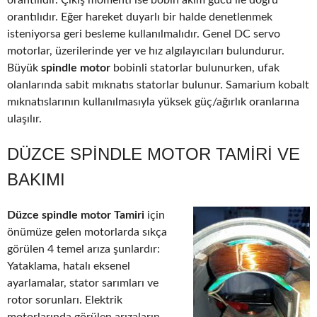
orantılıdır. Çıkış momenti ise bobin akım gücü ile doğru
orantılıdır. Eğer hareket duyarlı bir halde denetlenmek
isteniyorsa geri besleme kullanılmalıdır. Genel DC servo
motorlar, üzerilerinde yer ve hız algılayıcıları bulundurur.
Büyük
spindle motor
bobinli statorlar bulunurken, ufak
olanlarında sabit mıknatıs statorlar bulunur. Samarium kobalt
mıknatıslarının kullanılmasıyla yüksek güç/ağırlık oranlarına
ulaşılır.
DÜZCE SPINDLE MOTOR TAMIRI VE
BAKIMI
Düzce spindle motor Tamiri
için
önümüze gelen motorlarda sıkça
görülen 4 temel arıza şunlardır:
Yataklama, hatalı eksenel
ayarlamalar, stator sarımları ve
rotor sorunları. Elektrik