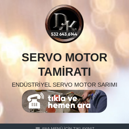
Skip
to
content
SERVO MOTOR
TAMIRATI
ENDÜSTRIYEL SERVO MOTOR SARIMI
ANA MENÜ İÇİN TIKLAYINIZ