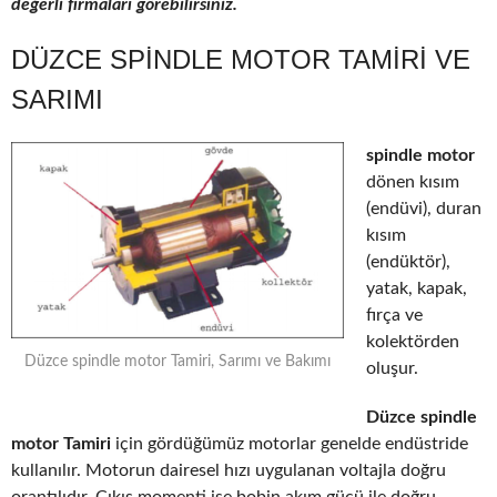
değerli firmaları görebilirsiniz.
DÜZCE SPINDLE MOTOR TAMIRI VE
SARIMI
spindle motor
dönen kısım
(endüvi), duran
kısım
(endüktör),
yatak, kapak,
fırça ve
kolektörden
Düzce spindle motor Tamiri, Sarımı ve Bakımı
oluşur.
Düzce spindle
motor Tamiri
için gördüğümüz motorlar genelde endüstride
kullanılır. Motorun dairesel hızı uygulanan voltajla doğru