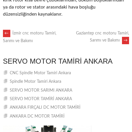
kırık rotor kısa devre çubuklarından, döküm boşluklarından
ya da rotor ve stator arasındaki hava boşluğu
düzensizliğinden kaynaklanır.
POST
←
İzmir cnc motoru Tamiri,
Gaziantep cnc motoru Tamiri,
Sarımı ve Bakımı
→
Sarımı ve Bakımı
NAVIGATION
SERVO MOTOR TAMIRI ANKARA
CNC Spindle Motor Tamiri Ankara
Spindle Motor Tamiri Ankara
SERVO MOTOR SARIMI ANKARA
SERVO MOTOR TAMİRİ ANKARA
ANKARA FIRÇALI DC MOTOR TAMİRİ
ANKARA DC MOTOR TAMİRİ