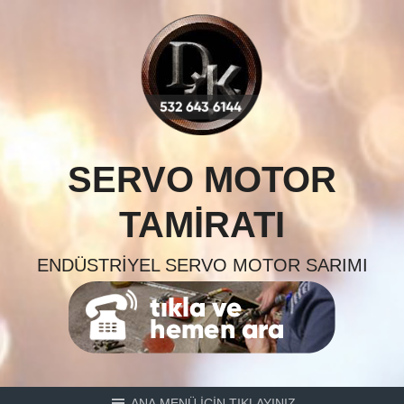
Skip
to
content
SERVO MOTOR
TAMIRATI
ENDÜSTRIYEL SERVO MOTOR SARIMI
ANA MENÜ İÇİN TIKLAYINIZ