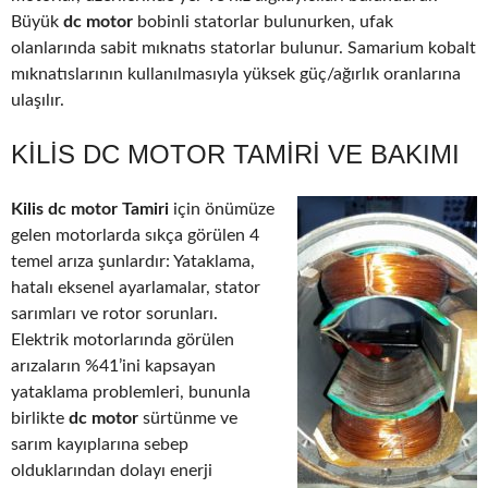
Büyük
dc motor
bobinli statorlar bulunurken, ufak
olanlarında sabit mıknatıs statorlar bulunur. Samarium kobalt
mıknatıslarının kullanılmasıyla yüksek güç/ağırlık oranlarına
ulaşılır.
KILIS DC MOTOR TAMIRI VE BAKIMI
Kilis dc motor Tamiri
için önümüze
gelen motorlarda sıkça görülen 4
temel arıza şunlardır: Yataklama,
hatalı eksenel ayarlamalar, stator
sarımları ve rotor sorunları.
Elektrik motorlarında görülen
arızaların %41’ini kapsayan
yataklama problemleri, bununla
birlikte
dc motor
sürtünme ve
sarım kayıplarına sebep
olduklarından dolayı enerji