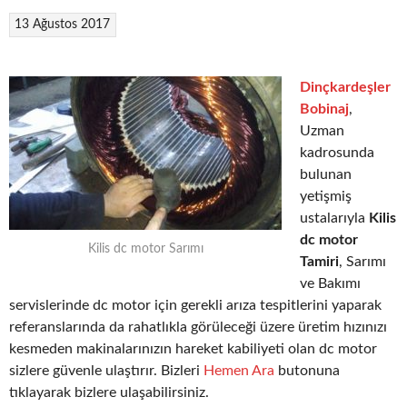
13 Ağustos 2017
Dinçkardeşler
Bobinaj
,
Uzman
kadrosunda
bulunan
yetişmiş
ustalarıyla
Kilis
dc motor
Kilis dc motor Sarımı
Tamiri
, Sarımı
ve Bakımı
servislerinde dc motor için gerekli arıza tespitlerini yaparak
referanslarında da rahatlıkla görüleceği üzere üretim hızınızı
kesmeden makinalarınızın hareket kabiliyeti olan dc motor
sizlere güvenle ulaştırır. Bizleri
Hemen Ara
butonuna
tıklayarak bizlere ulaşabilirsiniz.