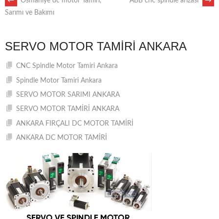
POST
←
Osmaniye dc motor Tamiri,
ABB cnc spindle arızası
→
Sarımı ve Bakımı
NAVIGATION
SERVO MOTOR TAMIRI ANKARA
CNC Spindle Motor Tamiri Ankara
Spindle Motor Tamiri Ankara
SERVO MOTOR SARIMI ANKARA
SERVO MOTOR TAMİRİ ANKARA
ANKARA FIRÇALI DC MOTOR TAMİRİ
ANKARA DC MOTOR TAMİRİ