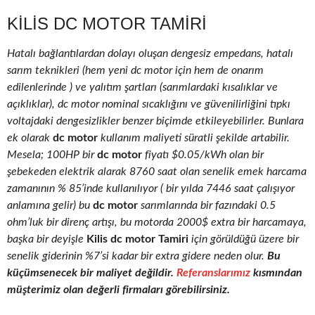
KILIS DC MOTOR TAMIRI
Hatalı bağlantılardan dolayı oluşan dengesiz empedans, hatalı
sarım teknikleri (hem yeni dc motor için hem de onarım
edilenlerinde ) ve yalıtım şartları (sarımlardaki kısalıklar ve
açıklıklar), dc motor nominal sıcaklığını ve güvenilirliğini tıpkı
voltajdaki dengesizlikler benzer biçimde etkileyebilirler. Bunlara
ek olarak
dc motor
kullanım maliyeti süratli şekilde artabilir.
Mesela; 100HP bir
dc motor
fiyatı $0.05/kWh olan bir
şebekeden elektrik alarak 8760 saat olan senelik emek harcama
zamanının % 85’inde kullanılıyor ( bir yılda 7446 saat çalışıyor
anlamına gelir) bu
dc motor
sarımlarında bir fazındaki 0.5
ohm’luk bir direnç artışı, bu motorda 2000$ extra bir harcamaya,
başka bir deyişle
Kilis dc motor Tamiri
için görüldüğü üzere bir
senelik giderinin %7’si kadar bir extra gidere neden olur.
Bu
küçümsenecek bir maliyet değildir.
Referanslarımız
kısmından
müşterimiz olan değerli firmaları görebilirsiniz.