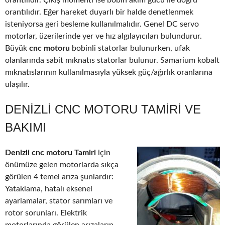
orantılıdır. Çıkış momenti ise bobin akım gücü ile doğru
orantılıdır. Eğer hareket duyarlı bir halde denetlenmek
isteniyorsa geri besleme kullanılmalıdır. Genel DC servo
motorlar, üzerilerinde yer ve hız algılayıcıları bulundurur.
Büyük
cnc motoru
bobinli statorlar bulunurken, ufak
olanlarında sabit mıknatıs statorlar bulunur. Samarium kobalt
mıknatıslarının kullanılmasıyla yüksek güç/ağırlık oranlarına
ulaşılır.
DENIZLI CNC MOTORU TAMIRI VE
BAKIMI
Denizli cnc motoru Tamiri
için
önümüze gelen motorlarda sıkça
görülen 4 temel arıza şunlardır:
Yataklama, hatalı eksenel
ayarlamalar, stator sarımları ve
rotor sorunları. Elektrik