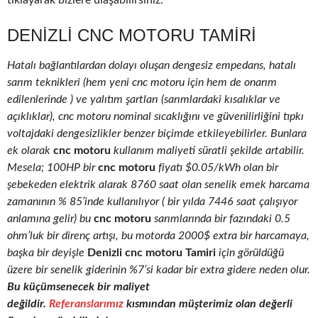
tıklayarak bizlere ulaşabilirsiniz.
DENIZLI CNC MOTORU TAMIRI
Hatalı bağlantılardan dolayı oluşan dengesiz empedans, hatalı
sarım teknikleri (hem yeni cnc motoru için hem de onarım
edilenlerinde ) ve yalıtım şartları (sarımlardaki kısalıklar ve
açıklıklar), cnc motoru nominal sıcaklığını ve güvenilirliğini tıpkı
voltajdaki dengesizlikler benzer biçimde etkileyebilirler. Bunlara
ek olarak
cnc motoru
kullanım maliyeti süratli şekilde artabilir.
Mesela; 100HP bir
cnc motoru
fiyatı $0.05/kWh olan bir
şebekeden elektrik alarak 8760 saat olan senelik emek harcama
zamanının % 85’inde kullanılıyor ( bir yılda 7446 saat çalışıyor
anlamına gelir) bu
cnc motoru
sarımlarında bir fazındaki 0.5
ohm’luk bir direnç artışı, bu motorda 2000$ extra bir harcamaya,
başka bir deyişle
Denizli cnc motoru Tamiri
için görüldüğü
üzere bir senelik giderinin %7’si kadar bir extra gidere neden olur.
Bu küçümsenecek bir maliyet
değildir.
Referanslarımız
kısmından müşterimiz olan değerli