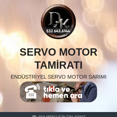
Skip
to
content
SERVO MOTOR
TAMIRATI
ENDÜSTRIYEL SERVO MOTOR SARIMI
ANA MENÜ İÇİN TIKLAYINIZ