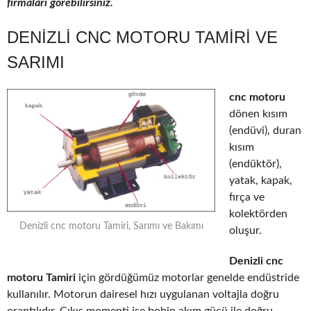
firmaları görebilirsiniz.
DENIZLI CNC MOTORU TAMIRI VE
SARIMI
cnc motoru
dönen kısım
(endüvi), duran
kısım
(endüktör),
yatak, kapak,
fırça ve
kolektörden
Denizli cnc motoru Tamiri, Sarımı ve Bakımı
oluşur.
Denizli cnc
motoru Tamiri
için gördüğümüz motorlar genelde endüstride
kullanılır. Motorun dairesel hızı uygulanan voltajla doğru