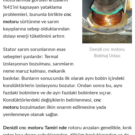
motorlarında görülen arızaların
%41’ini kapsayan yataklama
problemleri, bununla birlikte
cnc
motoru
sürtünme ve sarım
kayıplarına sebep olduklarından
dolayı enerji tüketimini artırır.
Stator sarım sorunlarının esas
Denizli cnc motoru
Bobinaj Ustası
sebepleri şunlardır: Termal
izolasyonun bozulması, sarımların
neme maruz kalması, mekanik
baskılar. Bunların sonucunda ilk olarak aynı bobin içindeki
kondüktörlerin izolasyonu bozulur. Ondan sonra bu, aynı
fazdaki bobinlere ve de ayrı fazdaki bobinlere sıçrar.
Kondüktörlerdeki değişiklerin belirlenmesi,
cnc
motoru
bozulmadan ilkin onarım edilmesine yada
yenilenmeye olanak sağlar.
Denizli cnc motoru Tamiri nde
rotoru arızaları genellikle, kırık