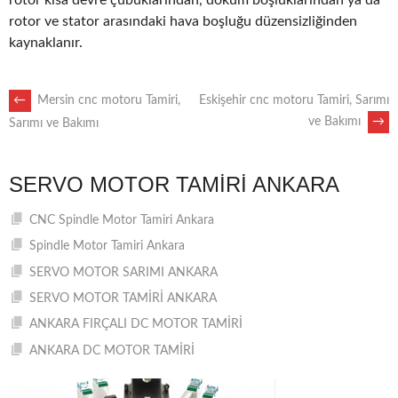
rotor kısa devre çubuklarından, döküm boşluklarından ya da
rotor ve stator arasındaki hava boşluğu düzensizliğinden
kaynaklanır.
POST
←
Mersin cnc motoru Tamiri,
Eskişehir cnc motoru Tamiri, Sarımı
ve Bakımı
→
Sarımı ve Bakımı
NAVIGATION
SERVO MOTOR TAMIRI ANKARA
CNC Spindle Motor Tamiri Ankara
Spindle Motor Tamiri Ankara
SERVO MOTOR SARIMI ANKARA
SERVO MOTOR TAMİRİ ANKARA
ANKARA FIRÇALI DC MOTOR TAMİRİ
ANKARA DC MOTOR TAMİRİ