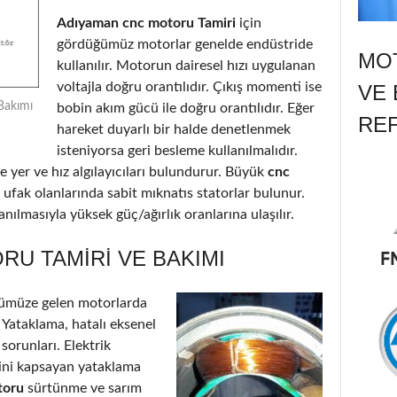
Adıyaman cnc motoru Tamiri
için
gördüğümüz motorlar genelde endüstride
MOT
kullanılır. Motorun dairesel hızı uygulanan
voltajla doğru orantılıdır. Çıkış momenti ise
VE 
Bakımı
bobin akım gücü ile doğru orantılıdır. Eğer
RE
hareket duyarlı bir halde denetlenmek
isteniyorsa geri besleme kullanılmalıdır.
 yer ve hız algılayıcıları bulundurur. Büyük
cnc
 ufak olanlarında sabit mıknatıs statorlar bulunur.
nılmasıyla yüksek güç/ağırlık oranlarına ulaşılır.
U TAMIRI VE BAKIMI
ümüze gelen motorlarda
: Yataklama, hatalı eksenel
 sorunları. Elektrik
’ini kapsayan yataklama
toru
sürtünme ve sarım