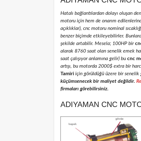
Hatalı bağlantılardan dolayı oluşan de
motoru için hem de onarım edilenlerinde 
açıklıklar), cnc motoru nominal sıcaklığı
benzer biçimde etkileyebilirler. Bunlar
şekilde artabilir. Mesela; 100HP bir
cn
alarak 8760 saat olan senelik emek ha
saat çalışıyor anlamına gelir) bu
cnc m
artışı, bu motorda 2000$ extra bir har
Tamiri
için görüldüğü üzere bir senelik 
küçümsenecek bir maliyet değildir.
Re
firmaları görebilirsiniz.
ADIYAMAN CNC MOTOR