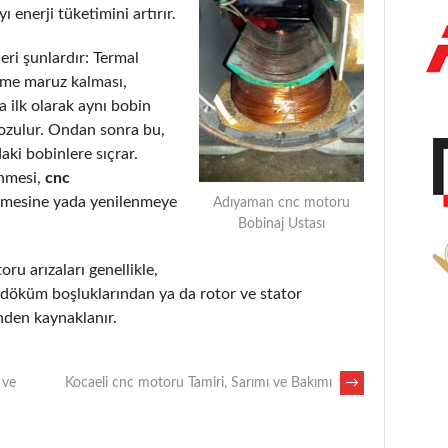
 enerji tüketimini artırır.
eri şunlardır: Termal
eme maruz kalması,
 ilk olarak aynı bobin
bozulur. Ondan sonra bu,
aki bobinlere sıçrar.
enmesi,
cnc
lmesine yada yenilenmeye
Adıyaman cnc motoru
Bobinaj Ustası
oru arızaları genellikle,
, döküm boşluklarından ya da rotor ve stator
nden kaynaklanır.
 ve
Kocaeli cnc motoru Tamiri, Sarımı ve Bakımı
→