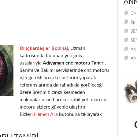
AN
CNC
Spi
SE
SE
Dinçkardeşler Bobinaj
, Uzman
AN
kadrosunda bulunan yetişmiş
AN
ustalarıyla
Adıyaman cnc motoru Tamiri
,
Sarımı ve Bakımı servislerinde cnc motoru
için gerekli arıza tespitlerini yaparak
referanslarında da rahatlıkla görüleceği
üzere üretim hızınızı kesmeden
makinalarınızın hareket kabiliyeti olan cnc
motoru sizlere güvenle ulaştırır.
Bizleri
Hemen Ara
butonuna tıklayarak
RU TAMIRI