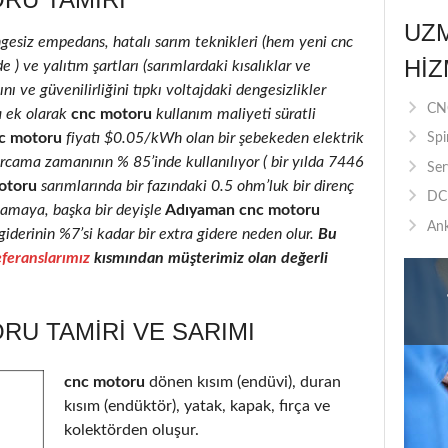
UZ
ngesiz empedans, hatalı sarım teknikleri (hem yeni cnc
HIZ
) ve yalıtım şartları (sarımlardaki kısalıklar ve
nı ve güvenilirliğini tıpkı voltajdaki dengesizlikler
CNC
a ek olarak
cnc motoru
kullanım maliyeti süratli
c motoru
fiyatı $0.05/kWh olan bir şebekeden elektrik
Spi
rcama zamanının % 85’inde kullanılıyor ( bir yılda 7446
Ser
otoru
sarımlarında bir fazındaki 0.5 ohm’luk bir direnç
DC 
camaya, başka bir deyişle
Adıyaman cnc motoru
Ank
giderinin %7’si kadar bir extra gidere neden olur.
Bu
feranslarımız
kısmından müşterimiz olan değerli
U TAMIRI VE SARIMI
cnc motoru
dönen kısım (endüvi), duran
kısım (endüktör), yatak, kapak, fırça ve
kolektörden oluşur.