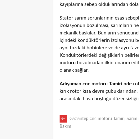
kayıplarına sebep olduklarından dolayı
Stator sarım sorunlarının esas sebepl
izolasyonun bozulması, sarımların n
mekanik baskılar. Bunların sonucunda
içindeki kondüktörlerin izolasyonu 
aynı fazdaki bobinlere ve de ayrı fazd
Kondüktörlerdeki değişiklerin belirl
motoru
bozulmadan ilkin onarım edi
olanak sağlar.
Adıyaman cnc motoru Tamiri nde
rot
kırık rotor kısa devre çubuklarından
arasındaki hava boşluğu düzensizliği
POST
←
Gaziantep cnc motoru Tamiri, Sarımı
Bakımı