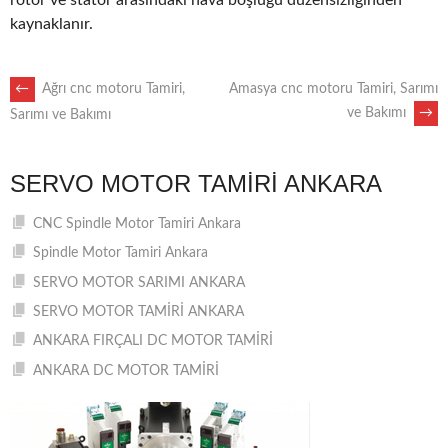
rotor ve stator arasındaki hava boşluğu düzensizliğinden
kaynaklanır.
POST
←
Ağrı cnc motoru Tamiri,
Amasya cnc motoru Tamiri, Sarımı
ve Bakımı
→
Sarımı ve Bakımı
NAVIGATION
SERVO MOTOR TAMIRI ANKARA
CNC Spindle Motor Tamiri Ankara
Spindle Motor Tamiri Ankara
SERVO MOTOR SARIMI ANKARA
SERVO MOTOR TAMİRİ ANKARA
ANKARA FIRÇALI DC MOTOR TAMİRİ
ANKARA DC MOTOR TAMİRİ