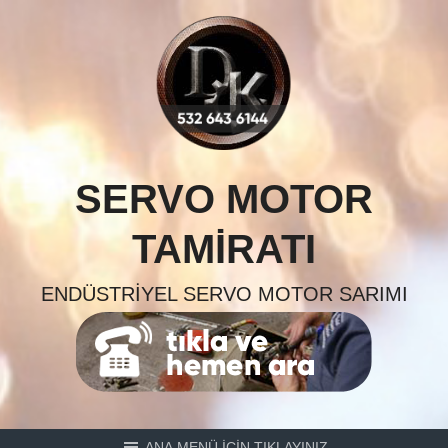
Skip
to
content
SERVO MOTOR
TAMIRATI
ENDÜSTRIYEL SERVO MOTOR SARIMI
ANA MENÜ İÇİN TIKLAYINIZ