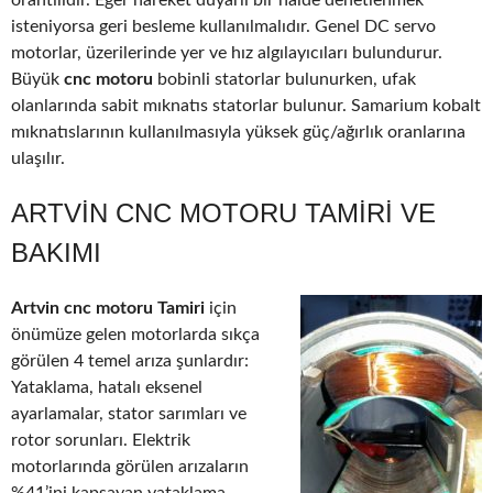
orantılıdır. Eğer hareket duyarlı bir halde denetlenmek
isteniyorsa geri besleme kullanılmalıdır. Genel DC servo
motorlar, üzerilerinde yer ve hız algılayıcıları bulundurur.
Büyük
cnc motoru
bobinli statorlar bulunurken, ufak
olanlarında sabit mıknatıs statorlar bulunur. Samarium kobalt
mıknatıslarının kullanılmasıyla yüksek güç/ağırlık oranlarına
ulaşılır.
ARTVIN CNC MOTORU TAMIRI VE
BAKIMI
Artvin cnc motoru Tamiri
için
önümüze gelen motorlarda sıkça
görülen 4 temel arıza şunlardır:
Yataklama, hatalı eksenel
ayarlamalar, stator sarımları ve
rotor sorunları. Elektrik
motorlarında görülen arızaların