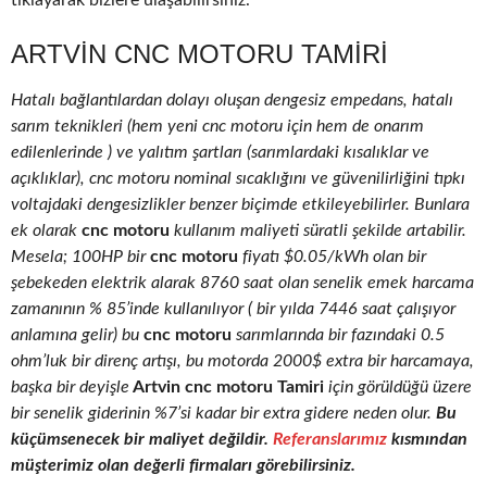
tıklayarak bizlere ulaşabilirsiniz.
ARTVIN CNC MOTORU TAMIRI
Hatalı bağlantılardan dolayı oluşan dengesiz empedans, hatalı
sarım teknikleri (hem yeni cnc motoru için hem de onarım
edilenlerinde ) ve yalıtım şartları (sarımlardaki kısalıklar ve
açıklıklar), cnc motoru nominal sıcaklığını ve güvenilirliğini tıpkı
voltajdaki dengesizlikler benzer biçimde etkileyebilirler. Bunlara
ek olarak
cnc motoru
kullanım maliyeti süratli şekilde artabilir.
Mesela; 100HP bir
cnc motoru
fiyatı $0.05/kWh olan bir
şebekeden elektrik alarak 8760 saat olan senelik emek harcama
zamanının % 85’inde kullanılıyor ( bir yılda 7446 saat çalışıyor
anlamına gelir) bu
cnc motoru
sarımlarında bir fazındaki 0.5
ohm’luk bir direnç artışı, bu motorda 2000$ extra bir harcamaya,
başka bir deyişle
Artvin cnc motoru Tamiri
için görüldüğü üzere
bir senelik giderinin %7’si kadar bir extra gidere neden olur.
Bu
küçümsenecek bir maliyet değildir.
Referanslarımız
kısmından
müşterimiz olan değerli firmaları görebilirsiniz.