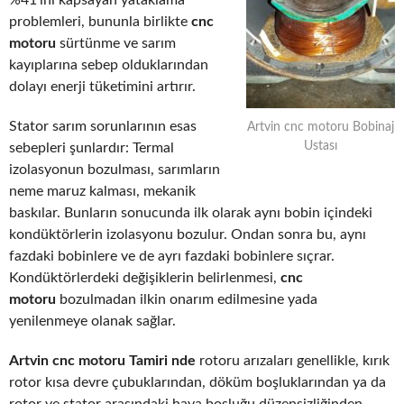
%41’ini kapsayan yataklama
problemleri, bununla birlikte
cnc
motoru
sürtünme ve sarım
kayıplarına sebep olduklarından
dolayı enerji tüketimini artırır.
Stator sarım sorunlarının esas
Artvin cnc motoru Bobinaj
Ustası
sebepleri şunlardır: Termal
izolasyonun bozulması, sarımların
neme maruz kalması, mekanik
baskılar. Bunların sonucunda ilk olarak aynı bobin içindeki
kondüktörlerin izolasyonu bozulur. Ondan sonra bu, aynı
fazdaki bobinlere ve de ayrı fazdaki bobinlere sıçrar.
Kondüktörlerdeki değişiklerin belirlenmesi,
cnc
motoru
bozulmadan ilkin onarım edilmesine yada
yenilenmeye olanak sağlar.
Artvin cnc motoru Tamiri nde
rotoru arızaları genellikle, kırık
rotor kısa devre çubuklarından, döküm boşluklarından ya da