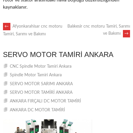
rotor ve stator arasındaki hava boşluğu düzensizliğinden
kaynaklanır.
POST
←
Afyonkarahisar cnc motoru
Balıkesir cnc motoru Tamiri, Sarımı
ve Bakımı
→
Tamiri, Sarımı ve Bakımı
NAVIGATION
SERVO MOTOR TAMIRI ANKARA
CNC Spindle Motor Tamiri Ankara
Spindle Motor Tamiri Ankara
SERVO MOTOR SARIMI ANKARA
SERVO MOTOR TAMİRİ ANKARA
ANKARA FIRÇALI DC MOTOR TAMİRİ
ANKARA DC MOTOR TAMİRİ