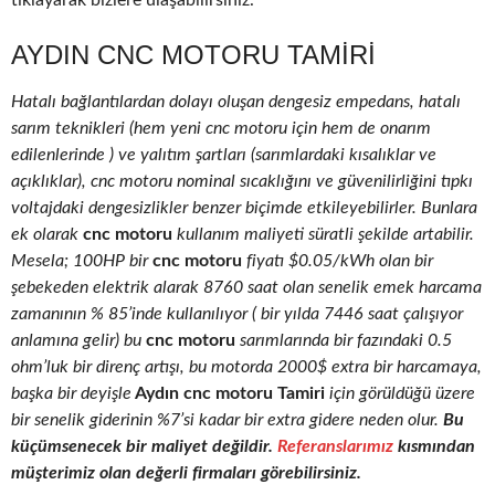
tıklayarak bizlere ulaşabilirsiniz.
AYDIN CNC MOTORU TAMIRI
Hatalı bağlantılardan dolayı oluşan dengesiz empedans, hatalı
sarım teknikleri (hem yeni cnc motoru için hem de onarım
edilenlerinde ) ve yalıtım şartları (sarımlardaki kısalıklar ve
açıklıklar), cnc motoru nominal sıcaklığını ve güvenilirliğini tıpkı
voltajdaki dengesizlikler benzer biçimde etkileyebilirler. Bunlara
ek olarak
cnc motoru
kullanım maliyeti süratli şekilde artabilir.
Mesela; 100HP bir
cnc motoru
fiyatı $0.05/kWh olan bir
şebekeden elektrik alarak 8760 saat olan senelik emek harcama
zamanının % 85’inde kullanılıyor ( bir yılda 7446 saat çalışıyor
anlamına gelir) bu
cnc motoru
sarımlarında bir fazındaki 0.5
ohm’luk bir direnç artışı, bu motorda 2000$ extra bir harcamaya,
başka bir deyişle
Aydın cnc motoru Tamiri
için görüldüğü üzere
bir senelik giderinin %7’si kadar bir extra gidere neden olur.
Bu
küçümsenecek bir maliyet değildir.
Referanslarımız
kısmından
müşterimiz olan değerli firmaları görebilirsiniz.