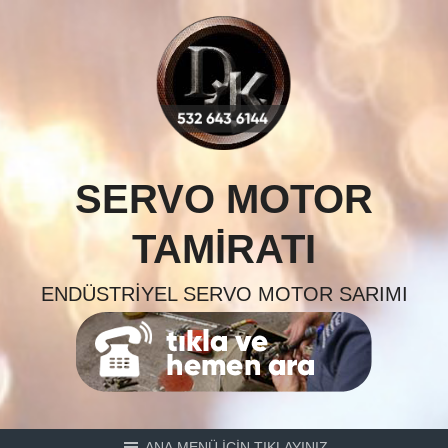
Skip
to
content
SERVO MOTOR
TAMIRATI
ENDÜSTRIYEL SERVO MOTOR SARIMI
ANA MENÜ İÇİN TIKLAYINIZ