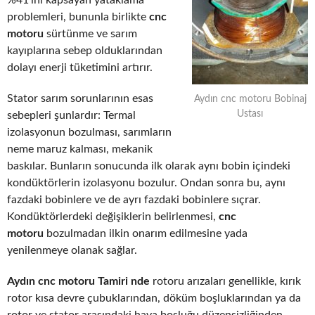
%41’ini kapsayan yataklama
problemleri, bununla birlikte
cnc
motoru
sürtünme ve sarım
kayıplarına sebep olduklarından
dolayı enerji tüketimini artırır.
Stator sarım sorunlarının esas
Aydın cnc motoru Bobinaj
Ustası
sebepleri şunlardır: Termal
izolasyonun bozulması, sarımların
neme maruz kalması, mekanik
baskılar. Bunların sonucunda ilk olarak aynı bobin içindeki
kondüktörlerin izolasyonu bozulur. Ondan sonra bu, aynı
fazdaki bobinlere ve de ayrı fazdaki bobinlere sıçrar.
Kondüktörlerdeki değişiklerin belirlenmesi,
cnc
motoru
bozulmadan ilkin onarım edilmesine yada
yenilenmeye olanak sağlar.
Aydın cnc motoru Tamiri nde
rotoru arızaları genellikle, kırık
rotor kısa devre çubuklarından, döküm boşluklarından ya da