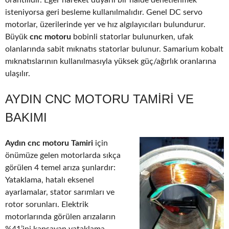
orantılıdır. Eğer hareket duyarlı bir halde denetlenmek
isteniyorsa geri besleme kullanılmalıdır. Genel DC servo
motorlar, üzerilerinde yer ve hız algılayıcıları bulundurur.
Büyük
cnc motoru
bobinli statorlar bulunurken, ufak
olanlarında sabit mıknatıs statorlar bulunur. Samarium kobalt
mıknatıslarının kullanılmasıyla yüksek güç/ağırlık oranlarına
ulaşılır.
AYDIN CNC MOTORU TAMIRI VE
BAKIMI
Aydın cnc motoru Tamiri
için
önümüze gelen motorlarda sıkça
görülen 4 temel arıza şunlardır:
Yataklama, hatalı eksenel
ayarlamalar, stator sarımları ve
rotor sorunları. Elektrik
motorlarında görülen arızaların