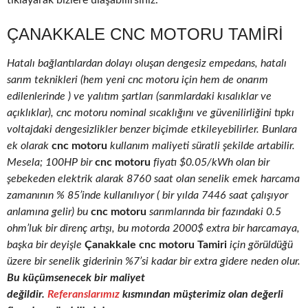
tıklayarak bizlere ulaşabilirsiniz.
ÇANAKKALE CNC MOTORU TAMIRI
Hatalı bağlantılardan dolayı oluşan dengesiz empedans, hatalı
sarım teknikleri (hem yeni cnc motoru için hem de onarım
edilenlerinde ) ve yalıtım şartları (sarımlardaki kısalıklar ve
açıklıklar), cnc motoru nominal sıcaklığını ve güvenilirliğini tıpkı
voltajdaki dengesizlikler benzer biçimde etkileyebilirler. Bunlara
ek olarak
cnc motoru
kullanım maliyeti süratli şekilde artabilir.
Mesela; 100HP bir
cnc motoru
fiyatı $0.05/kWh olan bir
şebekeden elektrik alarak 8760 saat olan senelik emek harcama
zamanının % 85’inde kullanılıyor ( bir yılda 7446 saat çalışıyor
anlamına gelir) bu
cnc motoru
sarımlarında bir fazındaki 0.5
ohm’luk bir direnç artışı, bu motorda 2000$ extra bir harcamaya,
başka bir deyişle
Çanakkale cnc motoru Tamiri
için görüldüğü
üzere bir senelik giderinin %7’si kadar bir extra gidere neden olur.
Bu küçümsenecek bir maliyet
değildir.
Referanslarımız
kısmından müşterimiz olan değerli