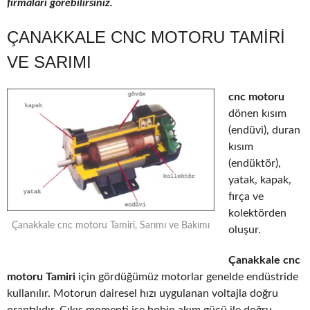
firmaları görebilirsiniz.
ÇANAKKALE CNC MOTORU TAMIRI
VE SARIMI
cnc motoru
dönen kısım
(endüvi), duran
kısım
(endüktör),
yatak, kapak,
fırça ve
kolektörden
Çanakkale cnc motoru Tamiri, Sarımı ve Bakımı
oluşur.
Çanakkale cnc
motoru Tamiri
için gördüğümüz motorlar genelde endüstride
kullanılır. Motorun dairesel hızı uygulanan voltajla doğru