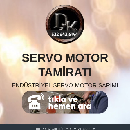
Skip
to
content
SERVO MOTOR
TAMIRATI
ENDÜSTRIYEL SERVO MOTOR SARIMI
ANA MENÜ İÇİN TIKLAYINIZ