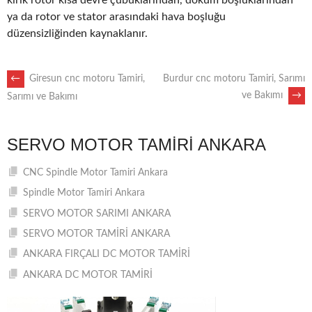
kırık rotor kısa devre çubuklarından, döküm boşluklarından
ya da rotor ve stator arasındaki hava boşluğu
düzensizliğinden kaynaklanır.
POST
←
Giresun cnc motoru Tamiri,
Burdur cnc motoru Tamiri, Sarımı
ve Bakımı
→
Sarımı ve Bakımı
NAVIGATION
SERVO MOTOR TAMIRI ANKARA
CNC Spindle Motor Tamiri Ankara
Spindle Motor Tamiri Ankara
SERVO MOTOR SARIMI ANKARA
SERVO MOTOR TAMİRİ ANKARA
ANKARA FIRÇALI DC MOTOR TAMİRİ
ANKARA DC MOTOR TAMİRİ