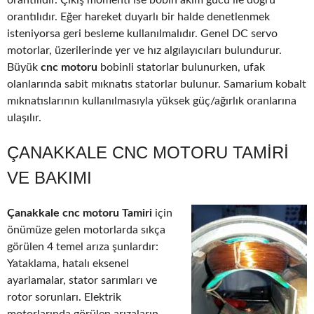
orantılıdır. Çıkış momenti ise bobin akım gücü ile doğru
orantılıdır. Eğer hareket duyarlı bir halde denetlenmek
isteniyorsa geri besleme kullanılmalıdır. Genel DC servo
motorlar, üzerilerinde yer ve hız algılayıcıları bulundurur.
Büyük
cnc motoru
bobinli statorlar bulunurken, ufak
olanlarında sabit mıknatıs statorlar bulunur. Samarium kobalt
mıknatıslarının kullanılmasıyla yüksek güç/ağırlık oranlarına
ulaşılır.
ÇANAKKALE CNC MOTORU TAMIRI
VE BAKIMI
Çanakkale cnc motoru Tamiri
için
önümüze gelen motorlarda sıkça
görülen 4 temel arıza şunlardır:
Yataklama, hatalı eksenel
ayarlamalar, stator sarımları ve
rotor sorunları. Elektrik