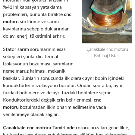
motorlarında görülen arızaların
%41’ini kapsayan yataklama
problemleri, bununla birlikte
cnc
motoru
sürtünme ve sarım
kayıplarına sebep olduklarından
dolayı enerji tüketimini artırır.
Stator sarım sorunlarının esas
Çanakkale cnc motoru
Bobinaj Ustası
sebepleri şunlardır: Termal
izolasyonun bozulması, sarımların
neme maruz kalması, mekanik
baskılar. Bunların sonucunda ilk olarak aynı bobin içindeki
kondüktörlerin izolasyonu bozulur. Ondan sonra bu, aynı
fazdaki bobinlere ve de ayrı fazdaki bobinlere sıçrar.
Kondüktörlerdeki değişiklerin belirlenmesi,
cnc
motoru
bozulmadan ilkin onarım edilmesine yada
yenilenmeye olanak sağlar.
Çanakkale cnc motoru Tamiri nde
rotoru arızaları genellikle,