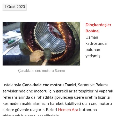
1 Ocak 2020
Dinçkardeşler
Bobinaj
,
Uzman
kadrosunda
bulunan
yetişmiş
Çanakkale cnc motoru Sarımı
ustalarıyla
Çanakkale cnc motoru Tamiri
, Sarımı ve Bakımı
servislerinde cnc motoru için gerekli arıza tespitlerini yaparak
referanslarında da rahatlıkla görüleceği üzere üretim hızınızı
kesmeden makinalarınızın hareket kabiliyeti olan cnc motoru
sizlere güvenle ulaştırır. Bizleri
Hemen Ara
butonuna