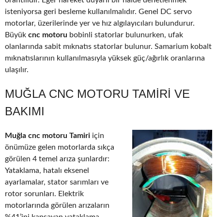
orantılıdır. Eğer hareket duyarlı bir halde denetlenmek
isteniyorsa geri besleme kullanılmalıdır. Genel DC servo
motorlar, üzerilerinde yer ve hız algılayıcıları bulundurur.
Büyük
cnc motoru
bobinli statorlar bulunurken, ufak
olanlarında sabit mıknatıs statorlar bulunur. Samarium kobalt
mıknatıslarının kullanılmasıyla yüksek güç/ağırlık oranlarına
ulaşılır.
MUĞLA CNC MOTORU TAMIRI VE
BAKIMI
Muğla cnc motoru Tamiri
için
önümüze gelen motorlarda sıkça
görülen 4 temel arıza şunlardır:
Yataklama, hatalı eksenel
ayarlamalar, stator sarımları ve
rotor sorunları. Elektrik
motorlarında görülen arızaların