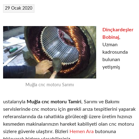
29 Ocak 2020
Dinçkardeşler
Bobinaj
,
Uzman
kadrosunda
bulunan
yetişmiş
Muğla cnc motoru Sarımı
ustalarıyla
Muğla cnc motoru Tamiri
, Sarımı ve Bakımı
servislerinde cnc motoru için gerekli arıza tespitlerini yaparak
referanslarında da rahatlıkla görüleceği üzere üretim hızınızı
kesmeden makinalarınızın hareket kabiliyeti olan cnc motoru
sizlere güvenle ulaştırır. Bizleri
Hemen Ara
butonuna