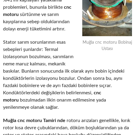
%41’ini kapsayan yataklama
problemleri, bununla birlikte
cnc
motoru
sürtünme ve sarım
kayıplarına sebep olduklarından
dolayı enerji tüketimini artırır.
Stator sarım sorunlarının esas
Muğla cnc motoru Bobinaj
Ustası
sebepleri şunlardır: Termal
izolasyonun bozulması, sarımların
neme maruz kalması, mekanik
baskılar. Bunların sonucunda ilk olarak aynı bobin içindeki
kondüktörlerin izolasyonu bozulur. Ondan sonra bu, aynı
fazdaki bobinlere ve de ayrı fazdaki bobinlere sıçrar.
Kondüktörlerdeki değişiklerin belirlenmesi,
cnc
motoru
bozulmadan ilkin onarım edilmesine yada
yenilenmeye olanak sağlar.
Muğla cnc motoru Tamiri nde
rotoru arızaları genellikle, kırık
rotor kısa devre çubuklarından, döküm boşluklarından ya da