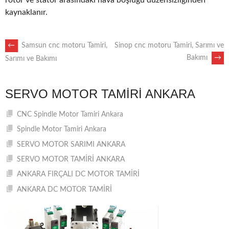
rotor ve stator arasındaki hava boşluğu düzensizliğinden
kaynaklanır.
POST
←
Samsun cnc motoru Tamiri,
Sinop cnc motoru Tamiri, Sarımı ve
Bakımı
→
Sarımı ve Bakımı
NAVIGATION
SERVO MOTOR TAMIRI ANKARA
CNC Spindle Motor Tamiri Ankara
Spindle Motor Tamiri Ankara
SERVO MOTOR SARIMI ANKARA
SERVO MOTOR TAMİRİ ANKARA
ANKARA FIRÇALI DC MOTOR TAMİRİ
ANKARA DC MOTOR TAMİRİ