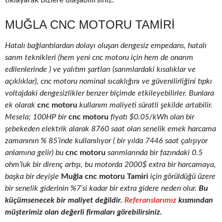
tıklayarak bizlere ulaşabilirsiniz.
MUĞLA CNC MOTORU TAMIRI
Hatalı bağlantılardan dolayı oluşan dengesiz empedans, hatalı
sarım teknikleri (hem yeni cnc motoru için hem de onarım
edilenlerinde ) ve yalıtım şartları (sarımlardaki kısalıklar ve
açıklıklar), cnc motoru nominal sıcaklığını ve güvenilirliğini tıpkı
voltajdaki dengesizlikler benzer biçimde etkileyebilirler. Bunlara
ek olarak
cnc motoru
kullanım maliyeti süratli şekilde artabilir.
Mesela; 100HP bir
cnc motoru
fiyatı $0.05/kWh olan bir
şebekeden elektrik alarak 8760 saat olan senelik emek harcama
zamanının % 85’inde kullanılıyor ( bir yılda 7446 saat çalışıyor
anlamına gelir) bu
cnc motoru
sarımlarında bir fazındaki 0.5
ohm’luk bir direnç artışı, bu motorda 2000$ extra bir harcamaya,
başka bir deyişle
Muğla cnc motoru Tamiri
için görüldüğü üzere
bir senelik giderinin %7’si kadar bir extra gidere neden olur.
Bu
küçümsenecek bir maliyet değildir.
Referanslarımız
kısmından
müşterimiz olan değerli firmaları görebilirsiniz.