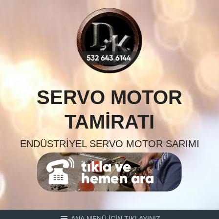
Skip
to
content
SERVO MOTOR
TAMIRATI
ENDÜSTRIYEL SERVO MOTOR SARIMI
ANA MENÜ İÇİN TIKLAYINIZ