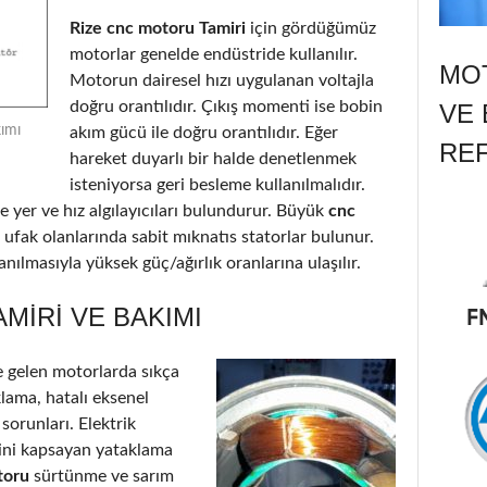
Rize cnc motoru Tamiri
için gördüğümüz
motorlar genelde endüstride kullanılır.
MOT
Motorun dairesel hızı uygulanan voltajla
doğru orantılıdır. Çıkış momenti ise bobin
VE 
ımı
akım gücü ile doğru orantılıdır. Eğer
RE
hareket duyarlı bir halde denetlenmek
isteniyorsa geri besleme kullanılmalıdır.
 yer ve hız algılayıcıları bulundurur. Büyük
cnc
 ufak olanlarında sabit mıknatıs statorlar bulunur.
nılmasıyla yüksek güç/ağırlık oranlarına ulaşılır.
MIRI VE BAKIMI
 gelen motorlarda sıkça
klama, hatalı eksenel
 sorunları. Elektrik
’ini kapsayan yataklama
toru
sürtünme ve sarım