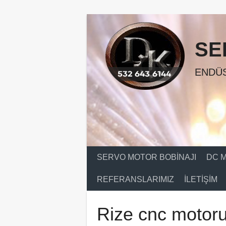
Skip
to
content
SE
ENDÜS
SERVO MOTOR BOBINAJI
DC M
REFERANSLARIMIZ
İLETIŞIM
Rize cnc motoru