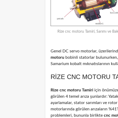
Rize cnc motoru Tamiri, Sarımı ve Bak
Genel DC servo motorlar, üzerilerinde
motoru
bobinli statorlar bulunurken,
Samarium kobalt mıknatıslarının kulla
RIZE CNC MOTORU TA
Rize cnc motoru Tamiri
için önümüze
görülen 4 temel arıza şunlardır: Yata
ayarlamalar, stator sarımları ve rotor
motorlarında görülen arızaların %41
problemleri, bununla birlikte
cnc mo