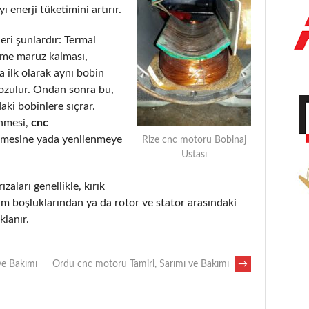
 enerji tüketimini artırır.
eri şunlardır: Termal
eme maruz kalması,
 ilk olarak aynı bobin
bozulur. Ondan sonra bu,
aki bobinlere sıçrar.
enmesi,
cnc
lmesine yada yenilenmeye
Rize cnc motoru Bobinaj
Ustası
ızaları genellikle, kırık
m boşluklarından ya da rotor ve stator arasındaki
lanır.
ve Bakımı
Ordu cnc motoru Tamiri, Sarımı ve Bakımı
→