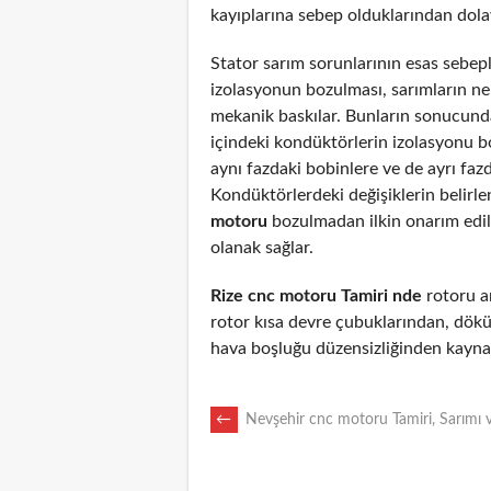
kayıplarına sebep olduklarından dolayı
Stator sarım sorunlarının esas sebepl
izolasyonun bozulması, sarımların n
mekanik baskılar. Bunların sonucunda
içindeki kondüktörlerin izolasyonu 
aynı fazdaki bobinlere ve de ayrı fazd
Kondüktörlerdeki değişiklerin belirl
motoru
bozulmadan ilkin onarım edi
olanak sağlar.
Rize cnc motoru Tamiri nde
rotoru ar
rotor kısa devre çubuklarından, dökü
hava boşluğu düzensizliğinden kaynak
POST
←
Nevşehir cnc motoru Tamiri, Sarımı 