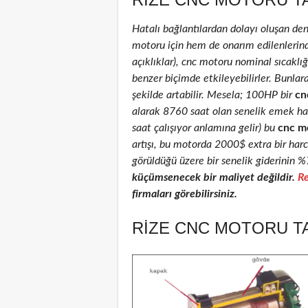
Hatalı bağlantılardan dolayı oluşan de
motoru için hem de onarım edilenlerinde 
açıklıklar), cnc motoru nominal sıcaklığı
benzer biçimde etkileyebilirler. Bunlar
şekilde artabilir. Mesela; 100HP bir
cn
alarak 8760 saat olan senelik emek ha
saat çalışıyor anlamına gelir) bu
cnc m
artışı, bu motorda 2000$ extra bir har
görüldüğü üzere bir senelik giderinin %
küçümsenecek bir maliyet değildir.
Re
firmaları görebilirsiniz.
RIZE CNC MOTORU TA