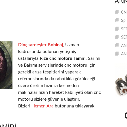
AN
CNC
Spi
SE
SE
Dinçkardeşler Bobinaj
, Uzman
AN
kadrosunda bulunan yetişmiş
AN
ustalarıyla
Rize cnc motoru Tamiri
, Sarımı
ve Bakımı servislerinde cnc motoru için
gerekli arıza tespitlerini yaparak
referanslarında da rahatlıkla görüleceği
üzere üretim hızınızı kesmeden
makinalarınızın hareket kabiliyeti olan cnc
motoru sizlere güvenle ulaştırır.
Bizleri
Hemen Ara
butonuna tıklayarak
AMIRI