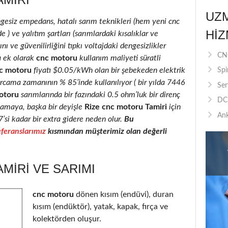
UZ
ngesiz empedans, hatalı sarım teknikleri (hem yeni cnc
HIZ
) ve yalıtım şartları (sarımlardaki kısalıklar ve
nı ve güvenilirliğini tıpkı voltajdaki dengesizlikler
CNC
a ek olarak
cnc motoru
kullanım maliyeti süratli
c motoru
fiyatı $0.05/kWh olan bir şebekeden elektrik
Spi
rcama zamanının % 85’inde kullanılıyor ( bir yılda 7446
Ser
otoru
sarımlarında bir fazındaki 0.5 ohm’luk bir direnç
DC 
camaya, başka bir deyişle
Rize cnc motoru Tamiri
için
Ank
7’si kadar bir extra gidere neden olur.
Bu
feranslarımız
kısmından müşterimiz olan değerli
MIRI VE SARIMI
cnc motoru
dönen kısım (endüvi), duran
kısım (endüktör), yatak, kapak, fırça ve
kolektörden oluşur.