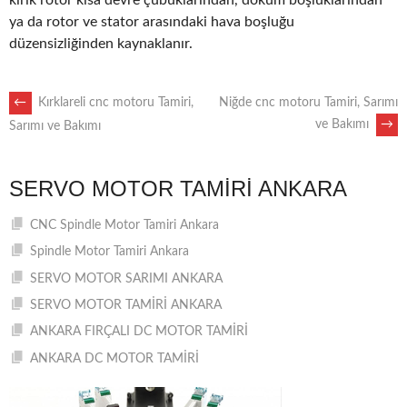
kırık rotor kısa devre çubuklarından, döküm boşluklarından
ya da rotor ve stator arasındaki hava boşluğu
düzensizliğinden kaynaklanır.
POST
←
Kırklareli cnc motoru Tamiri,
Niğde cnc motoru Tamiri, Sarımı
ve Bakımı
→
Sarımı ve Bakımı
NAVIGATION
SERVO MOTOR TAMIRI ANKARA
CNC Spindle Motor Tamiri Ankara
Spindle Motor Tamiri Ankara
SERVO MOTOR SARIMI ANKARA
SERVO MOTOR TAMİRİ ANKARA
ANKARA FIRÇALI DC MOTOR TAMİRİ
ANKARA DC MOTOR TAMİRİ