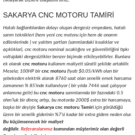
tıklayarak bizlere ulaşabilirsiniz.
SAKARYA CNC MOTORU TAMIRI
Hatalı bağlantılardan dolayı oluşan dengesiz empedans, hatalı
sarım teknikleri (hem yeni cnc motoru için hem de onarım
edilenlerinde ) ve yalıtım şartları (sarımlardaki kısalıklar ve
açıklıklar), cnc motoru nominal sıcaklığını ve güvenilirliğini tıpkı
voltajdaki dengesizlikler benzer biçimde etkileyebilirler. Bunlara
ek olarak
cnc motoru
kullanım maliyeti süratli şekilde artabilir.
Mesela; 100HP bir
cnc motoru
fiyatı $0.05/kWh olan bir
şebekeden elektrik alarak 8760 saat olan senelik emek harcama
zamanının % 85’inde kullanılıyor ( bir yılda 7446 saat çalışıyor
anlamına gelir) bu
cnc motoru
sarımlarında bir fazındaki 0.5
ohm’luk bir direnç artışı, bu motorda 2000$ extra bir harcamaya,
başka bir deyişle
Sakarya cnc motoru Tamiri
için görüldüğü
üzere bir senelik giderinin %7’si kadar bir extra gidere neden olur.
Bu küçümsenecek bir maliyet
değildir.
Referanslarımız
kısmından müşterimiz olan değerli