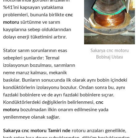
motorlarında görülen arızaların
%41’ini kapsayan yataklama
problemleri, bununla birlikte
cnc
motoru
sürtünme ve sarım
kayıplarına sebep olduklarından
dolayı enerji tüketimini artırır.
Stator sarım sorunlarının esas
Sakarya cnc motoru
Bobinaj Ustası
sebepleri şunlardır: Termal
izolasyonun bozulması, sarımların
neme maruz kalması, mekanik
baskılar. Bunların sonucunda ilk olarak aynı bobin içindeki
kondüktörlerin izolasyonu bozulur. Ondan sonra bu, aynı
fazdaki bobinlere ve de ayrı fazdaki bobinlere sıçrar.
Kondüktörlerdeki değişiklerin belirlenmesi,
cnc
motoru
bozulmadan ilkin onarım edilmesine yada
yenilenmeye olanak sağlar.
Sakarya cnc motoru Tamiri nde
rotoru arızaları genellikle,