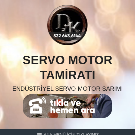
Skip
to
content
SERVO MOTOR
TAMIRATI
ENDÜSTRIYEL SERVO MOTOR SARIMI
ANA MENÜ İÇİN TIKLAYINIZ