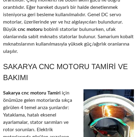
orantılıdır. Çıkış momenti ise bobin akım gücü ile doğru
orantılıdır. Eğer hareket duyarlı bir halde denetlenmek
isteniyorsa geri besleme kullanılmalıdır. Genel DC servo
motorlar, üzerilerinde yer ve hız algılayıcıları bulundurur.
Büyük
cnc motoru
bobinli statorlar bulunurken, ufak
olanlarında sabit mıknatıs statorlar bulunur. Samarium kobalt
mıknatıslarının kullanılmasıyla yüksek güç/ağırlık oranlarına
ulaşılır.
SAKARYA CNC MOTORU TAMIRI VE
BAKIMI
Sakarya cnc motoru Tamiri
için
önümüze gelen motorlarda sıkça
görülen 4 temel arıza şunlardır:
Yataklama, hatalı eksenel
ayarlamalar, stator sarımları ve
rotor sorunları. Elektrik