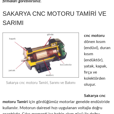
firmaları görebilirsiniz.
SAKARYA CNC MOTORU TAMIRI VE
SARIMI
cnc motoru
dönen kısım
(endüvi), duran
kısım
(endüktör),
yatak, kapak,
fırça ve
kolektörden
Sakarya cnc motoru Tamiri, Sarımı ve Bakımı
oluşur.
Sakarya cnc
motoru Tamiri
için gördüğümüz motorlar genelde endüstride
kullanılır. Motorun dairesel hızı uygulanan voltajla doğru