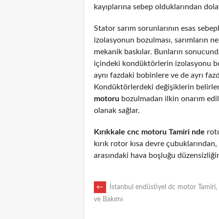
kayıplarına sebep olduklarından dolayı
Stator sarım sorunlarının esas sebepl
izolasyonun bozulması, sarımların n
mekanik baskılar. Bunların sonucunda
içindeki kondüktörlerin izolasyonu 
aynı fazdaki bobinlere ve de ayrı fazd
Kondüktörlerdeki değişiklerin belirl
motoru
bozulmadan ilkin onarım edi
olanak sağlar.
Kırıkkale cnc motoru Tamiri nde
roto
kırık rotor kısa devre çubuklarından
arasındaki hava boşluğu düzensizliği
POST
←
İstanbul endüstiyel dc motor Tamiri,
ve Bakımı