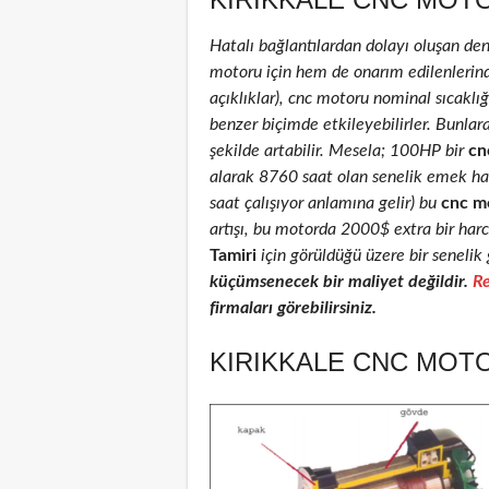
Hatalı bağlantılardan dolayı oluşan de
motoru için hem de onarım edilenlerinde 
açıklıklar), cnc motoru nominal sıcaklığı
benzer biçimde etkileyebilirler. Bunlar
şekilde artabilir. Mesela; 100HP bir
cn
alarak 8760 saat olan senelik emek ha
saat çalışıyor anlamına gelir) bu
cnc m
artışı, bu motorda 2000$ extra bir har
Tamiri
için görüldüğü üzere bir senelik 
küçümsenecek bir maliyet değildir.
Re
firmaları görebilirsiniz.
KIRIKKALE CNC MOTO