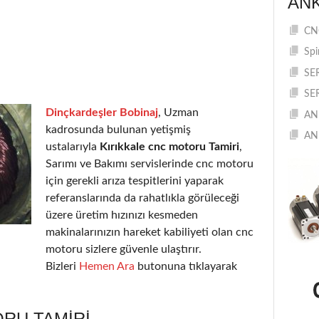
AN
CNC
Spi
SE
SE
Dinçkardeşler Bobinaj
, Uzman
AN
kadrosunda bulunan yetişmiş
AN
ustalarıyla
Kırıkkale cnc motoru Tamiri
,
Sarımı ve Bakımı servislerinde cnc motoru
için gerekli arıza tespitlerini yaparak
referanslarında da rahatlıkla görüleceği
üzere üretim hızınızı kesmeden
makinalarınızın hareket kabiliyeti olan cnc
motoru sizlere güvenle ulaştırır.
Bizleri
Hemen Ara
butonuna tıklayarak
RU TAMIRI