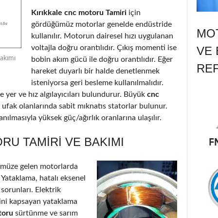
Kırıkkale cnc motoru Tamiri
için
gördüğümüz motorlar genelde endüstride
MOT
kullanılır. Motorun dairesel hızı uygulanan
voltajla doğru orantılıdır. Çıkış momenti ise
VE 
Bakımı
bobin akım gücü ile doğru orantılıdır. Eğer
RE
hareket duyarlı bir halde denetlenmek
isteniyorsa geri besleme kullanılmalıdır.
 yer ve hız algılayıcıları bulundurur. Büyük
cnc
 ufak olanlarında sabit mıknatıs statorlar bulunur.
nılmasıyla yüksek güç/ağırlık oranlarına ulaşılır.
RU TAMIRI VE BAKIMI
ümüze gelen motorlarda
: Yataklama, hatalı eksenel
 sorunları. Elektrik
’ini kapsayan yataklama
toru
sürtünme ve sarım