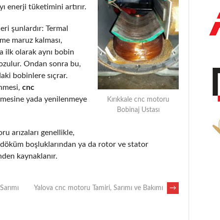
 enerji tüketimini artırır.
eri şunlardır: Termal
eme maruz kalması,
 ilk olarak aynı bobin
bozulur. Ondan sonra bu,
aki bobinlere sıçrar.
enmesi,
cnc
lmesine yada yenilenmeye
Kırıkkale cnc motoru
Bobinaj Ustası
ru arızaları genellikle,
, döküm boşluklarından ya da rotor ve stator
nden kaynaklanır.
 Sarımı
Yalova cnc motoru Tamiri, Sarımı ve Bakımı
→