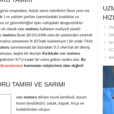
UZ
ngesiz empedans, hatalı sarım teknikleri (hem yeni cnc
HIZ
) ve yalıtım şartları (sarımlardaki kısalıklar ve
nı ve güvenilirliğini tıpkı voltajdaki dengesizlikler
CNC
a ek olarak
cnc motoru
kullanım maliyeti süratli
c motoru
fiyatı $0.05/kWh olan bir şebekeden elektrik
Spi
rcama zamanının % 85’inde kullanılıyor ( bir yılda 7446
Ser
otoru
sarımlarında bir fazındaki 0.5 ohm’luk bir direnç
DC 
camaya, başka bir deyişle
Kırıkkale cnc motoru
Ank
giderinin %7’si kadar bir extra gidere neden olur.
Bu
feranslarımız
kısmından müşterimiz olan değerli
RU TAMIRI VE SARIMI
cnc motoru
dönen kısım (endüvi), duran
kısım (endüktör), yatak, kapak, fırça ve
kolektörden oluşur.