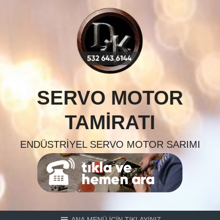
Skip
to
content
SERVO MOTOR
TAMIRATI
ENDÜSTRIYEL SERVO MOTOR SARIMI
ANA MENÜ İÇİN TIKLAYINIZ