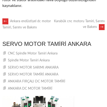
rotor ve stator arasındaki hava boşluğu düzensizliğinden
kaynaklanır.
POST
←
Ankara endüstiyel dc motor
Karabük cnc motoru Tamiri, Sarımı
ve Bakımı
→
Tamiri, Sarımı ve Bakımı
NAVIGATION
SERVO MOTOR TAMIRI ANKARA
CNC Spindle Motor Tamiri Ankara
Spindle Motor Tamiri Ankara
SERVO MOTOR SARIMI ANKARA
SERVO MOTOR TAMİRİ ANKARA
ANKARA FIRÇALI DC MOTOR TAMİRİ
ANKARA DC MOTOR TAMİRİ