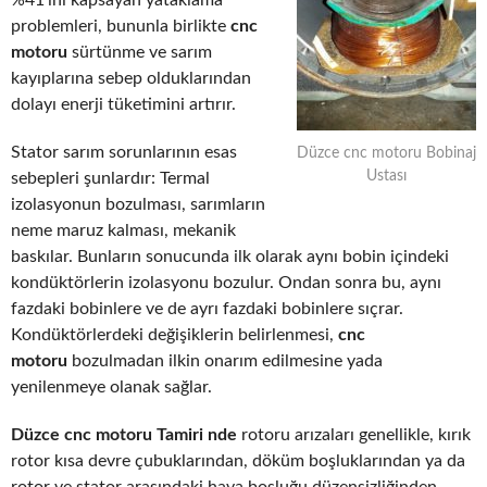
%41’ini kapsayan yataklama
problemleri, bununla birlikte
cnc
motoru
sürtünme ve sarım
kayıplarına sebep olduklarından
dolayı enerji tüketimini artırır.
Stator sarım sorunlarının esas
Düzce cnc motoru Bobinaj
Ustası
sebepleri şunlardır: Termal
izolasyonun bozulması, sarımların
neme maruz kalması, mekanik
baskılar. Bunların sonucunda ilk olarak aynı bobin içindeki
kondüktörlerin izolasyonu bozulur. Ondan sonra bu, aynı
fazdaki bobinlere ve de ayrı fazdaki bobinlere sıçrar.
Kondüktörlerdeki değişiklerin belirlenmesi,
cnc
motoru
bozulmadan ilkin onarım edilmesine yada
yenilenmeye olanak sağlar.
Düzce cnc motoru Tamiri nde
rotoru arızaları genellikle, kırık
rotor kısa devre çubuklarından, döküm boşluklarından ya da