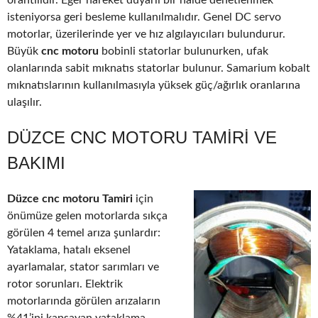
orantılıdır. Eğer hareket duyarlı bir halde denetlenmek
isteniyorsa geri besleme kullanılmalıdır. Genel DC servo
motorlar, üzerilerinde yer ve hız algılayıcıları bulundurur.
Büyük
cnc motoru
bobinli statorlar bulunurken, ufak
olanlarında sabit mıknatıs statorlar bulunur. Samarium kobalt
mıknatıslarının kullanılmasıyla yüksek güç/ağırlık oranlarına
ulaşılır.
DÜZCE CNC MOTORU TAMIRI VE
BAKIMI
Düzce cnc motoru Tamiri
için
önümüze gelen motorlarda sıkça
görülen 4 temel arıza şunlardır:
Yataklama, hatalı eksenel
ayarlamalar, stator sarımları ve
rotor sorunları. Elektrik
motorlarında görülen arızaların