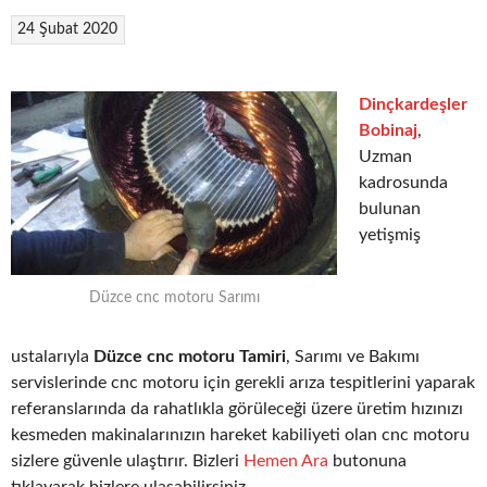
24 Şubat 2020
Dinçkardeşler
Bobinaj
,
Uzman
kadrosunda
bulunan
yetişmiş
Düzce cnc motoru Sarımı
ustalarıyla
Düzce cnc motoru Tamiri
, Sarımı ve Bakımı
servislerinde cnc motoru için gerekli arıza tespitlerini yaparak
referanslarında da rahatlıkla görüleceği üzere üretim hızınızı
kesmeden makinalarınızın hareket kabiliyeti olan cnc motoru
sizlere güvenle ulaştırır. Bizleri
Hemen Ara
butonuna