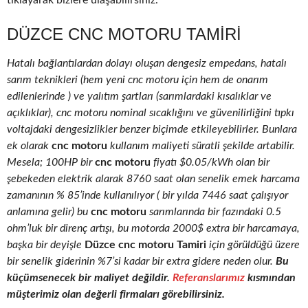
tıklayarak bizlere ulaşabilirsiniz.
DÜZCE CNC MOTORU TAMIRI
Hatalı bağlantılardan dolayı oluşan dengesiz empedans, hatalı
sarım teknikleri (hem yeni cnc motoru için hem de onarım
edilenlerinde ) ve yalıtım şartları (sarımlardaki kısalıklar ve
açıklıklar), cnc motoru nominal sıcaklığını ve güvenilirliğini tıpkı
voltajdaki dengesizlikler benzer biçimde etkileyebilirler. Bunlara
ek olarak
cnc motoru
kullanım maliyeti süratli şekilde artabilir.
Mesela; 100HP bir
cnc motoru
fiyatı $0.05/kWh olan bir
şebekeden elektrik alarak 8760 saat olan senelik emek harcama
zamanının % 85’inde kullanılıyor ( bir yılda 7446 saat çalışıyor
anlamına gelir) bu
cnc motoru
sarımlarında bir fazındaki 0.5
ohm’luk bir direnç artışı, bu motorda 2000$ extra bir harcamaya,
başka bir deyişle
Düzce cnc motoru Tamiri
için görüldüğü üzere
bir senelik giderinin %7’si kadar bir extra gidere neden olur.
Bu
küçümsenecek bir maliyet değildir.
Referanslarımız
kısmından
müşterimiz olan değerli firmaları görebilirsiniz.