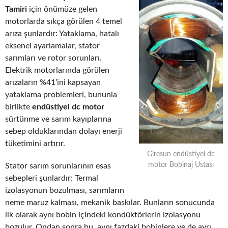
Tamiri
için önümüze gelen
motorlarda sıkça görülen 4 temel
arıza şunlardır: Yataklama, hatalı
eksenel ayarlamalar, stator
sarımları ve rotor sorunları.
Elektrik motorlarında görülen
arızaların %41’ini kapsayan
yataklama problemleri, bununla
birlikte
endüstiyel dc motor
sürtünme ve sarım kayıplarına
sebep olduklarından dolayı enerji
tüketimini artırır.
Giresun endüstiyel dc
motor Bobinaj Ustası
Stator sarım sorunlarının esas
sebepleri şunlardır: Termal
izolasyonun bozulması, sarımların
neme maruz kalması, mekanik baskılar. Bunların sonucunda
ilk olarak aynı bobin içindeki kondüktörlerin izolasyonu
bozulur. Ondan sonra bu, aynı fazdaki bobinlere ve de ayrı