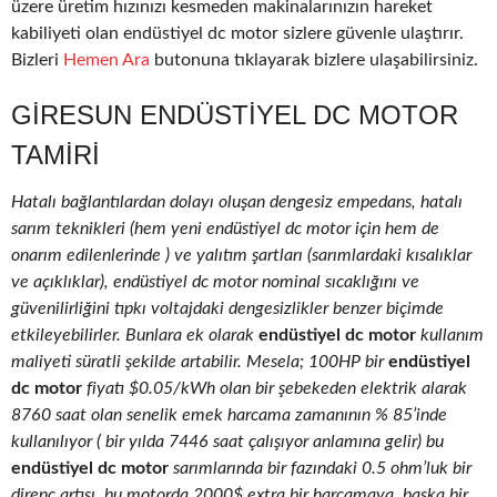
üzere üretim hızınızı kesmeden makinalarınızın hareket
kabiliyeti olan endüstiyel dc motor sizlere güvenle ulaştırır.
Bizleri
Hemen Ara
butonuna tıklayarak bizlere ulaşabilirsiniz.
GIRESUN ENDÜSTIYEL DC MOTOR
TAMIRI
Hatalı bağlantılardan dolayı oluşan dengesiz empedans, hatalı
sarım teknikleri (hem yeni endüstiyel dc motor için hem de
onarım edilenlerinde ) ve yalıtım şartları (sarımlardaki kısalıklar
ve açıklıklar), endüstiyel dc motor nominal sıcaklığını ve
güvenilirliğini tıpkı voltajdaki dengesizlikler benzer biçimde
etkileyebilirler. Bunlara ek olarak
endüstiyel dc motor
kullanım
maliyeti süratli şekilde artabilir. Mesela; 100HP bir
endüstiyel
dc motor
fiyatı $0.05/kWh olan bir şebekeden elektrik alarak
8760 saat olan senelik emek harcama zamanının % 85’inde
kullanılıyor ( bir yılda 7446 saat çalışıyor anlamına gelir) bu
endüstiyel dc motor
sarımlarında bir fazındaki 0.5 ohm’luk bir
direnç artışı, bu motorda 2000$ extra bir harcamaya, başka bir