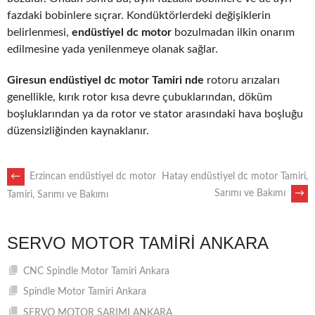
fazdaki bobinlere sıçrar. Kondüktörlerdeki değişiklerin
belirlenmesi,
endüstiyel dc motor
bozulmadan ilkin onarım
edilmesine yada yenilenmeye olanak sağlar.
Giresun endüstiyel dc motor Tamiri nde
rotoru arızaları
genellikle, kırık rotor kısa devre çubuklarından, döküm
boşluklarından ya da rotor ve stator arasındaki hava boşluğu
düzensizliğinden kaynaklanır.
POST
←
Erzincan endüstiyel dc motor
Hatay endüstiyel dc motor Tamiri,
Sarımı ve Bakımı
→
Tamiri, Sarımı ve Bakımı
NAVIGATION
SERVO MOTOR TAMIRI ANKARA
CNC Spindle Motor Tamiri Ankara
Spindle Motor Tamiri Ankara
SERVO MOTOR SARIMI ANKARA