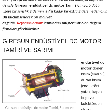
deyişle
Giresun endüstiyel dc motor Tamiri
için görüldüğü
üzere bir senelik giderinin %7’si kadar bir extra gidere neden olur.
Bu küçümsenecek bir maliyet
değildir.
Referanslarımız
kısmından müşterimiz olan değerli
firmaları görebilirsiniz.
GIRESUN ENDÜSTIYEL DC MOTOR
TAMIRI VE SARIMI
endüstiyel dc
motor
dönen
kısım (endüvi),
duran kısım
(endüktör),
yatak, kapak,
fırça ve
kolektörden
Giresun endüstiyel dc motor Tamiri, Sarımı ve
oluşur.