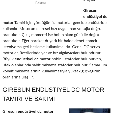
Bakımı
Giresun
endüstiyel dc
motor Tamiri
için gördüğümüz motorlar genelde endüstride
kullanılır. Motorun dairesel hızı uygulanan voltajla doğru
orantılıdır. Çıkış momenti ise bobin akım gücü ile doğru
orantılıdır. Eğer hareket duyarlı bir halde denetlenmek
isteniyorsa geri besleme kullanılmalıdır. Genel DC servo
motorlar, üzerilerinde yer ve hız algılayıcıları bulundurur.
Büyük
endüstiyel dc motor
bobinli statorlar bulunurken,
ufak olanlarında sabit mıknatıs statorlar bulunur. Samarium
kobalt mıknatıslarının kullanılmasıyla yüksek güç/ağırlık
oranlarına ulaşılır.
GIRESUN ENDÜSTIYEL DC MOTOR
TAMIRI VE BAKIMI
Giresun endüstiyel dc motor