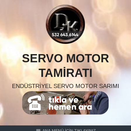
Skip
to
content
SERVO MOTOR
TAMIRATI
ENDÜSTRIYEL SERVO MOTOR SARIMI
ANA MENÜ İÇİN TIKLAYINIZ