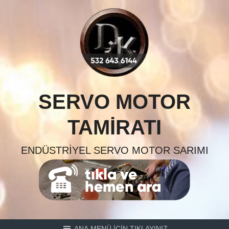
Skip
to
content
SERVO MOTOR
TAMIRATI
ENDÜSTRIYEL SERVO MOTOR SARIMI
ANA MENÜ İÇİN TIKLAYINIZ