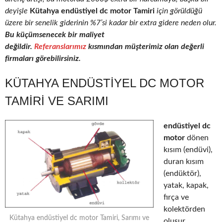
deyişle
Kütahya endüstiyel dc motor Tamiri
için görüldüğü
üzere bir senelik giderinin %7’si kadar bir extra gidere neden olur.
Bu küçümsenecek bir maliyet
değildir.
Referanslarımız
kısmından müşterimiz olan değerli
firmaları görebilirsiniz.
KÜTAHYA ENDÜSTIYEL DC MOTOR
TAMIRI VE SARIMI
endüstiyel dc
motor
dönen
kısım (endüvi),
duran kısım
(endüktör),
yatak, kapak,
fırça ve
kolektörden
Kütahya endüstiyel dc motor Tamiri, Sarımı ve
oluşur.