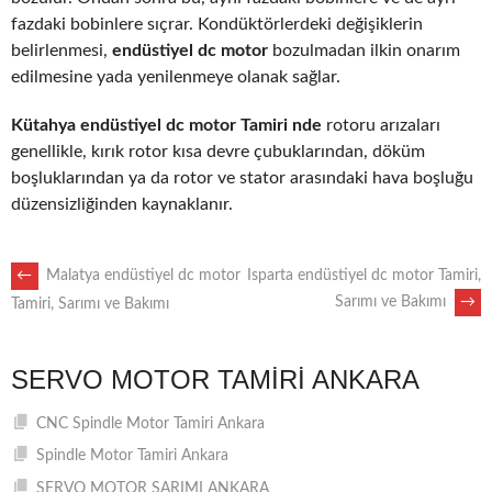
fazdaki bobinlere sıçrar. Kondüktörlerdeki değişiklerin
belirlenmesi,
endüstiyel dc motor
bozulmadan ilkin onarım
edilmesine yada yenilenmeye olanak sağlar.
Kütahya endüstiyel dc motor Tamiri nde
rotoru arızaları
genellikle, kırık rotor kısa devre çubuklarından, döküm
boşluklarından ya da rotor ve stator arasındaki hava boşluğu
düzensizliğinden kaynaklanır.
POST
←
Malatya endüstiyel dc motor
Isparta endüstiyel dc motor Tamiri,
Sarımı ve Bakımı
→
Tamiri, Sarımı ve Bakımı
NAVIGATION
SERVO MOTOR TAMIRI ANKARA
CNC Spindle Motor Tamiri Ankara
Spindle Motor Tamiri Ankara
SERVO MOTOR SARIMI ANKARA