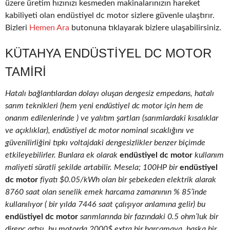
üzere üretim hızınızı kesmeden makinalarınızın hareket
kabiliyeti olan endüstiyel dc motor sizlere güvenle ulaştırır.
Bizleri
Hemen Ara
butonuna tıklayarak bizlere ulaşabilirsiniz.
KÜTAHYA ENDÜSTIYEL DC MOTOR
TAMIRI
Hatalı bağlantılardan dolayı oluşan dengesiz empedans, hatalı
sarım teknikleri (hem yeni endüstiyel dc motor için hem de
onarım edilenlerinde ) ve yalıtım şartları (sarımlardaki kısalıklar
ve açıklıklar), endüstiyel dc motor nominal sıcaklığını ve
güvenilirliğini tıpkı voltajdaki dengesizlikler benzer biçimde
etkileyebilirler. Bunlara ek olarak
endüstiyel dc motor
kullanım
maliyeti süratli şekilde artabilir. Mesela; 100HP bir
endüstiyel
dc motor
fiyatı $0.05/kWh olan bir şebekeden elektrik alarak
8760 saat olan senelik emek harcama zamanının % 85’inde
kullanılıyor ( bir yılda 7446 saat çalışıyor anlamına gelir) bu
endüstiyel dc motor
sarımlarında bir fazındaki 0.5 ohm’luk bir
direnç artışı, bu motorda 2000$ extra bir harcamaya, başka bir