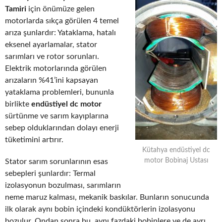
Tamiri
için önümüze gelen
motorlarda sıkça görülen 4 temel
arıza şunlardır: Yataklama, hatalı
eksenel ayarlamalar, stator
sarımları ve rotor sorunları.
Elektrik motorlarında görülen
arızaların %41’ini kapsayan
yataklama problemleri, bununla
birlikte
endüstiyel dc motor
sürtünme ve sarım kayıplarına
sebep olduklarından dolayı enerji
tüketimini artırır.
Kütahya endüstiyel dc
motor Bobinaj Ustası
Stator sarım sorunlarının esas
sebepleri şunlardır: Termal
izolasyonun bozulması, sarımların
neme maruz kalması, mekanik baskılar. Bunların sonucunda
ilk olarak aynı bobin içindeki kondüktörlerin izolasyonu
bozulur. Ondan sonra bu, aynı fazdaki bobinlere ve de ayrı