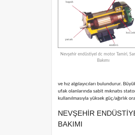
Nevşehir endüstiyel dc motor Tamiri, Sar
Bakımı
ve hız algılayıcıları bulundurur. Büyü
ufak olanlarında sabit mıknatıs stat
kullanılmasıyla yüksek güç/ağırlık oran
NEVŞEHIR ENDÜSTIY
BAKIMI