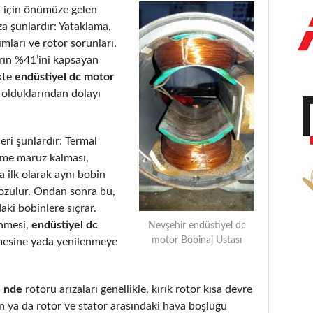
i
için önümüze gelen
a şunlardır: Yataklama,
ımları ve rotor sorunları.
arın %41’ini kapsayan
kte
endüstiyel dc motor
 olduklarından dolayı
eri şunlardır: Termal
eme maruz kalması,
 ilk olarak aynı bobin
bozulur. Ondan sonra bu,
aki bobinlere sıçrar.
enmesi,
endüstiyel dc
Nevşehir endüstiyel dc
motor Bobinaj Ustası
mesine yada yenilenmeye
i nde
rotoru arızaları genellikle, kırık rotor kısa devre
 ya da rotor ve stator arasındaki hava boşluğu