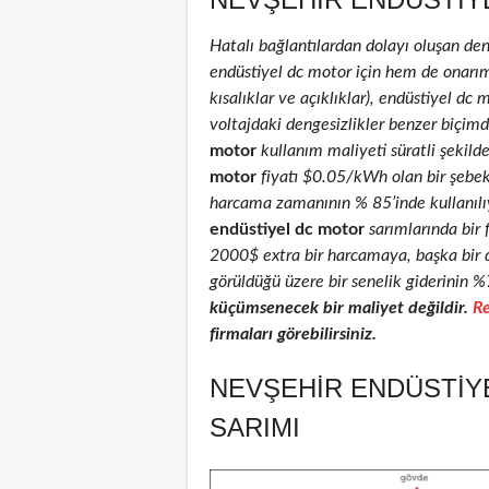
Hatalı bağlantılardan dolayı oluşan de
endüstiyel dc motor için hem de onarım 
kısalıklar ve açıklıklar), endüstiyel dc 
voltajdaki dengesizlikler benzer biçimd
motor
kullanım maliyeti süratli şekild
motor
fiyatı $0.05/kWh olan bir şebe
harcama zamanının % 85’inde kullanılıyo
endüstiyel dc motor
sarımlarında bir 
2000$ extra bir harcamaya, başka bir 
görüldüğü üzere bir senelik giderinin %
küçümsenecek bir maliyet değildir.
Re
firmaları görebilirsiniz.
NEVŞEHIR ENDÜSTIY
SARIMI