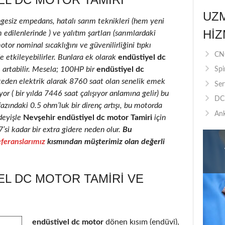
UZ
ngesiz empedans, hatalı sarım teknikleri (hem yeni
HIZ
edilenlerinde ) ve yalıtım şartları (sarımlardaki
motor nominal sıcaklığını ve güvenilirliğini tıpkı
CNC
e etkileyebilirler. Bunlara ek olarak
endüstiyel dc
e artabilir. Mesela; 100HP bir
endüstiyel dc
Spi
keden elektrik alarak 8760 saat olan senelik emek
Ser
r ( bir yılda 7446 saat çalışıyor anlamına gelir) bu
DC 
fazındaki 0.5 ohm’luk bir direnç artışı, bu motorda
Ank
deyişle
Nevşehir endüstiyel dc motor Tamiri
için
7’si kadar bir extra gidere neden olur.
Bu
feranslarımız
kısmından müşterimiz olan değerli
EL DC MOTOR TAMIRI VE
endüstiyel dc motor
dönen kısım (endüvi),