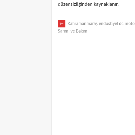
düzensizliğinden kaynaklanır.
POST
←
Kahramanmaraş endüstiyel dc motor
Sarımı ve Bakımı
NAVIGATION