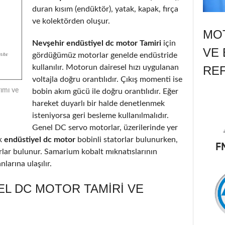
duran kısım (endüktör), yatak, kapak, fırça
ve kolektörden oluşur.
MOT
Nevşehir endüstiyel dc motor Tamiri
için
VE 
gördüğümüz motorlar genelde endüstride
kullanılır. Motorun dairesel hızı uygulanan
RE
voltajla doğru orantılıdır. Çıkış momenti ise
ımı ve
bobin akım gücü ile doğru orantılıdır. Eğer
hareket duyarlı bir halde denetlenmek
isteniyorsa geri besleme kullanılmalıdır.
Genel DC servo motorlar, üzerilerinde yer
k
endüstiyel dc motor
bobinli statorlar bulunurken,
orlar bulunur. Samarium kobalt mıknatıslarının
larına ulaşılır.
EL DC MOTOR TAMIRI VE