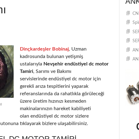
AN
mı
CNC
Spi
SE
SE
Dinçkardeşler Bobinaj
, Uzman
AN
kadrosunda bulunan yetişmiş
AN
ustalarıyla
Nevşehir endüstiyel dc motor
Tamiri
, Sarımı ve Bakımı
servislerinde endüstiyel dc motor için
gerekli arıza tespitlerini yaparak
referanslarında da rahatlıkla görüleceği
üzere üretim hızınızı kesmeden
ı
makinalarınızın hareket kabiliyeti
olan endüstiyel dc motor sizlere
utonuna tıklayarak bizlere ulaşabilirsiniz.
EL DC MOTOR TAMIRI