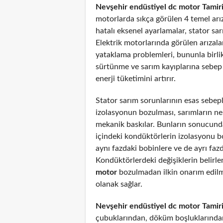
Nevşehir endüstiyel dc motor Tamir
motorlarda sıkça görülen 4 temel arız
hatalı eksenel ayarlamalar, stator sar
Elektrik motorlarında görülen arızal
yataklama problemleri, bununla birli
sürtünme ve sarım kayıplarına sebep
enerji tüketimini artırır.
Stator sarım sorunlarının esas sebepl
izolasyonun bozulması, sarımların n
mekanik baskılar. Bunların sonucunda
içindeki kondüktörlerin izolasyonu 
aynı fazdaki bobinlere ve de ayrı fazd
Kondüktörlerdeki değişiklerin belirl
motor
bozulmadan ilkin onarım edil
olanak sağlar.
Nevşehir endüstiyel dc motor Tamir
çubuklarından, döküm boşluklarından