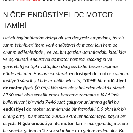
Bizleri
Hemen Ara
butonuna tıklayarak bizlere ulaşabilirsiniz.
NIĞDE ENDÜSTIYEL DC MOTOR
TAMIRI
Hatalı bağlantılardan dolayı oluşan dengesiz empedans, hatalı
sarım teknikleri (hem yeni endüstiyel dc motor için hem de
onarım edilenlerinde ) ve yalıtım şartları (sarımlardaki kısalıklar
ve açıklıklar), endüstiyel dc motor nominal sıcaklığını ve
güvenilirliğini tıpkı voltajdaki dengesizlikler benzer biçimde
etkileyebilirler. Bunlara ek olarak
endüstiyel dc motor
kullanım
maliyeti süratli şekilde artabilir. Mesela; 100HP bir
endüstiyel
dc motor
fiyatı $0.05/kWh olan bir şebekeden elektrik alarak
8760 saat olan senelik emek harcama zamanının % 85’inde
kullanılıyor ( bir yılda 7446 saat çalışıyor anlamına gelir) bu
endüstiyel dc motor
sarımlarında bir fazındaki 0.5 ohm’luk bir
direnç artışı, bu motorda 2000$ extra bir harcamaya, başka bir
deyişle
Niğde endüstiyel dc motor Tamiri
için görüldüğü üzere
bir senelik giderinin %7’si kadar bir extra gidere neden olur.
Bu