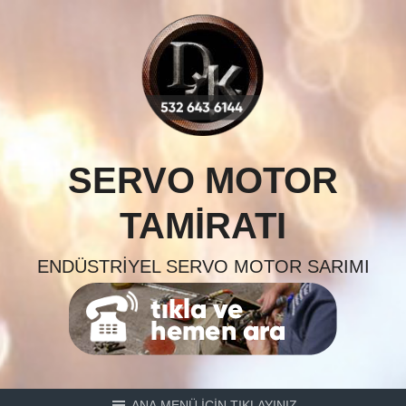
Skip
to
content
SERVO MOTOR
TAMIRATI
ENDÜSTRIYEL SERVO MOTOR SARIMI
ANA MENÜ İÇİN TIKLAYINIZ