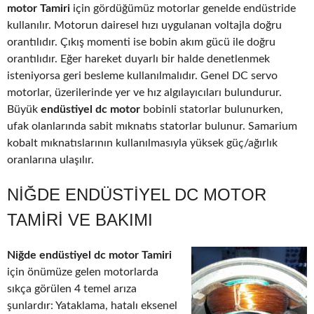
motor Tamiri
için gördüğümüz motorlar genelde endüstride
kullanılır. Motorun dairesel hızı uygulanan voltajla doğru
orantılıdır. Çıkış momenti ise bobin akım gücü ile doğru
orantılıdır. Eğer hareket duyarlı bir halde denetlenmek
isteniyorsa geri besleme kullanılmalıdır. Genel DC servo
motorlar, üzerilerinde yer ve hız algılayıcıları bulundurur.
Büyük
endüstiyel dc motor
bobinli statorlar bulunurken,
ufak olanlarında sabit mıknatıs statorlar bulunur. Samarium
kobalt mıknatıslarının kullanılmasıyla yüksek güç/ağırlık
oranlarına ulaşılır.
NIĞDE ENDÜSTIYEL DC MOTOR
TAMIRI VE BAKIMI
Niğde endüstiyel dc motor Tamiri
için önümüze gelen motorlarda
sıkça görülen 4 temel arıza
şunlardır: Yataklama, hatalı eksenel