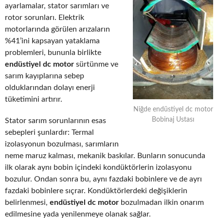
ayarlamalar, stator sarımları ve
rotor sorunları. Elektrik
motorlarında görülen arızaların
%41’ini kapsayan yataklama
problemleri, bununla birlikte
endüstiyel dc motor
sürtünme ve
sarım kayıplarına sebep
olduklarından dolayı enerji
tüketimini artırır.
Niğde endüstiyel dc motor
Bobinaj Ustası
Stator sarım sorunlarının esas
sebepleri şunlardır: Termal
izolasyonun bozulması, sarımların
neme maruz kalması, mekanik baskılar. Bunların sonucunda
ilk olarak aynı bobin içindeki kondüktörlerin izolasyonu
bozulur. Ondan sonra bu, aynı fazdaki bobinlere ve de ayrı
fazdaki bobinlere sıçrar. Kondüktörlerdeki değişiklerin
belirlenmesi,
endüstiyel dc motor
bozulmadan ilkin onarım
edilmesine yada yenilenmeye olanak sağlar.