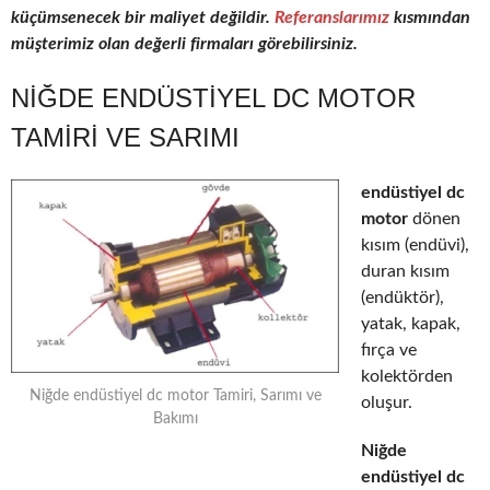
küçümsenecek bir maliyet değildir.
Referanslarımız
kısmından
müşterimiz olan değerli firmaları görebilirsiniz.
NIĞDE ENDÜSTIYEL DC MOTOR
TAMIRI VE SARIMI
endüstiyel dc
motor
dönen
kısım (endüvi),
duran kısım
(endüktör),
yatak, kapak,
fırça ve
kolektörden
Niğde endüstiyel dc motor Tamiri, Sarımı ve
oluşur.
Bakımı
Niğde
endüstiyel dc