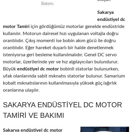
Bakımı
Sakarya
endüstiyel dc
motor Tamiri
için gördüğümüz motorlar genelde endüstride
kullanılır. Motorun dairesel hızı uygulanan voltajla doğru
orantılıdır. Çıkış momenti ise bobin akım gücü ile doğru
orantılıdır. Eğer hareket duyarlı bir halde denetlenmek
isteniyorsa geri besleme kullanılmalıdır. Genel DC servo
motorlar, üzerilerinde yer ve hız algılayıcıları bulundurur.
Büyük
endüstiyel dc motor
bobinli statorlar bulunurken,
ufak olanlarında sabit mıknatıs statorlar bulunur. Samarium
kobalt mıknatıslarının kullanılmasıyla yüksek güç/ağırlık
oranlarına ulaşılır.
SAKARYA ENDÜSTIYEL DC MOTOR
TAMIRI VE BAKIMI
Sakarya endüstiyel dc motor