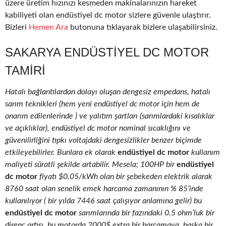
üzere üretim hızınızı kesmeden makinalarınızın hareket
kabiliyeti olan endüstiyel dc motor sizlere güvenle ulaştırır.
Bizleri
Hemen Ara
butonuna tıklayarak bizlere ulaşabilirsiniz.
SAKARYA ENDÜSTIYEL DC MOTOR
TAMIRI
Hatalı bağlantılardan dolayı oluşan dengesiz empedans, hatalı
sarım teknikleri (hem yeni endüstiyel dc motor için hem de
onarım edilenlerinde ) ve yalıtım şartları (sarımlardaki kısalıklar
ve açıklıklar), endüstiyel dc motor nominal sıcaklığını ve
güvenilirliğini tıpkı voltajdaki dengesizlikler benzer biçimde
etkileyebilirler. Bunlara ek olarak
endüstiyel dc motor
kullanım
maliyeti süratli şekilde artabilir. Mesela; 100HP bir
endüstiyel
dc motor
fiyatı $0.05/kWh olan bir şebekeden elektrik alarak
8760 saat olan senelik emek harcama zamanının % 85’inde
kullanılıyor ( bir yılda 7446 saat çalışıyor anlamına gelir) bu
endüstiyel dc motor
sarımlarında bir fazındaki 0.5 ohm’luk bir
direnç artışı, bu motorda 2000$ extra bir harcamaya, başka bir