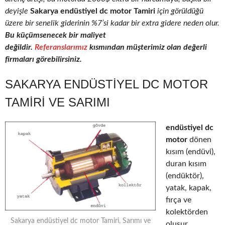
deyişle
Sakarya endüstiyel dc motor Tamiri
için görüldüğü
üzere bir senelik giderinin %7’si kadar bir extra gidere neden olur.
Bu küçümsenecek bir maliyet
değildir.
Referanslarımız
kısmından müşterimiz olan değerli
firmaları görebilirsiniz.
SAKARYA ENDÜSTIYEL DC MOTOR
TAMIRI VE SARIMI
endüstiyel dc
motor
dönen
kısım (endüvi),
duran kısım
(endüktör),
yatak, kapak,
fırça ve
kolektörden
Sakarya endüstiyel dc motor Tamiri, Sarımı ve
oluşur.