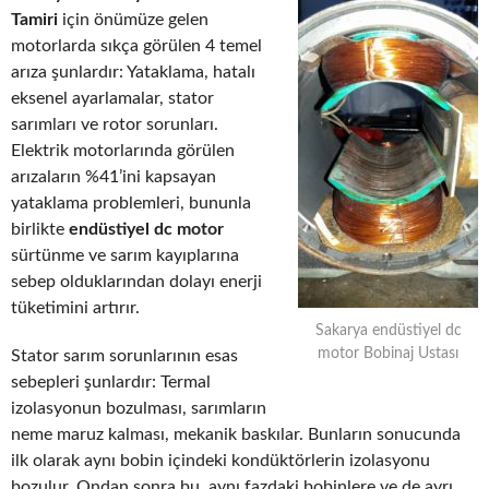
Tamiri
için önümüze gelen
motorlarda sıkça görülen 4 temel
arıza şunlardır: Yataklama, hatalı
eksenel ayarlamalar, stator
sarımları ve rotor sorunları.
Elektrik motorlarında görülen
arızaların %41’ini kapsayan
yataklama problemleri, bununla
birlikte
endüstiyel dc motor
sürtünme ve sarım kayıplarına
sebep olduklarından dolayı enerji
tüketimini artırır.
Sakarya endüstiyel dc
motor Bobinaj Ustası
Stator sarım sorunlarının esas
sebepleri şunlardır: Termal
izolasyonun bozulması, sarımların
neme maruz kalması, mekanik baskılar. Bunların sonucunda
ilk olarak aynı bobin içindeki kondüktörlerin izolasyonu
bozulur. Ondan sonra bu, aynı fazdaki bobinlere ve de ayrı