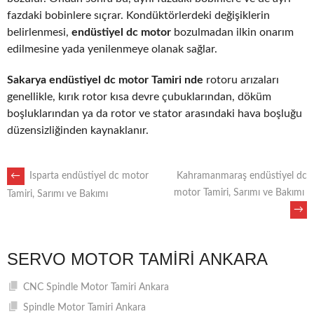
fazdaki bobinlere sıçrar. Kondüktörlerdeki değişiklerin
belirlenmesi,
endüstiyel dc motor
bozulmadan ilkin onarım
edilmesine yada yenilenmeye olanak sağlar.
Sakarya endüstiyel dc motor Tamiri nde
rotoru arızaları
genellikle, kırık rotor kısa devre çubuklarından, döküm
boşluklarından ya da rotor ve stator arasındaki hava boşluğu
düzensizliğinden kaynaklanır.
POST
←
Isparta endüstiyel dc motor
Kahramanmaraş endüstiyel dc
motor Tamiri, Sarımı ve Bakımı
Tamiri, Sarımı ve Bakımı
→
NAVIGATION
SERVO MOTOR TAMIRI ANKARA
CNC Spindle Motor Tamiri Ankara
Spindle Motor Tamiri Ankara