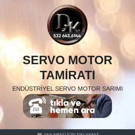
Skip
to
content
SERVO MOTOR
TAMIRATI
ENDÜSTRIYEL SERVO MOTOR SARIMI
ANA MENÜ İÇİN TIKLAYINIZ