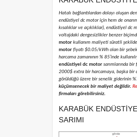
Hatalı bağlantılardan dolayı oluşan de
endüstiyel dc motor için hem de onarım 
kısalıklar ve açıklıklar), endüstiyel dc 
voltajdaki dengesizlikler benzer biçimd
motor
kullanım maliyeti süratli şekild
motor
fiyatı $0.05/kWh olan bir şebe
harcama zamanının % 85’inde kullanılıyo
endüstiyel dc motor
sarımlarında bir 
2000$ extra bir harcamaya, başka bir 
görüldüğü üzere bir senelik giderinin %
küçümsenecek bir maliyet değildir.
Re
firmaları görebilirsiniz.
KARABÜK ENDÜSTIYE
SARIMI