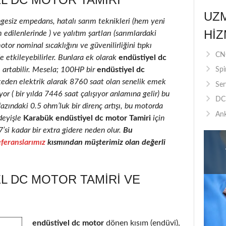
UZ
ngesiz empedans, hatalı sarım teknikleri (hem yeni
HIZ
edilenlerinde ) ve yalıtım şartları (sarımlardaki
motor nominal sıcaklığını ve güvenilirliğini tıpkı
CNC
e etkileyebilirler. Bunlara ek olarak
endüstiyel dc
e artabilir. Mesela; 100HP bir
endüstiyel dc
Spi
keden elektrik alarak 8760 saat olan senelik emek
Ser
r ( bir yılda 7446 saat çalışıyor anlamına gelir) bu
DC 
fazındaki 0.5 ohm’luk bir direnç artışı, bu motorda
Ank
deyişle
Karabük endüstiyel dc motor Tamiri
için
7’si kadar bir extra gidere neden olur.
Bu
feranslarımız
kısmından müşterimiz olan değerli
L DC MOTOR TAMIRI VE
endüstiyel dc motor
dönen kısım (endüvi),