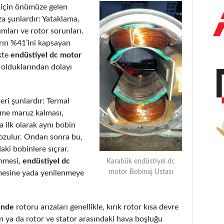
için önümüze gelen
a şunlardır: Yataklama,
ımları ve rotor sorunları.
arın %41’ini kapsayan
kte
endüstiyel dc motor
 olduklarından dolayı
eri şunlardır: Termal
eme maruz kalması,
 ilk olarak aynı bobin
bozulur. Ondan sonra bu,
aki bobinlere sıçrar.
enmesi,
endüstiyel dc
Karabük endüstiyel dc
motor Bobinaj Ustası
mesine yada yenilenmeye
 nde
rotoru arızaları genellikle, kırık rotor kısa devre
 ya da rotor ve stator arasındaki hava boşluğu