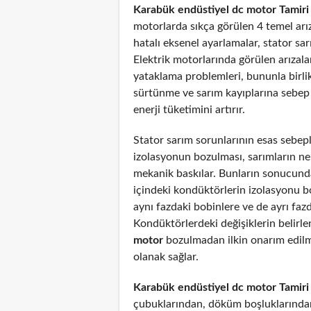
Karabük endüstiyel dc motor Tamiri
motorlarda sıkça görülen 4 temel arız
hatalı eksenel ayarlamalar, stator sar
Elektrik motorlarında görülen arızal
yataklama problemleri, bununla birli
sürtünme ve sarım kayıplarına sebep
enerji tüketimini artırır.
Stator sarım sorunlarının esas sebepl
izolasyonun bozulması, sarımların n
mekanik baskılar. Bunların sonucunda
içindeki kondüktörlerin izolasyonu 
aynı fazdaki bobinlere ve de ayrı fazd
Kondüktörlerdeki değişiklerin belirl
motor
bozulmadan ilkin onarım edil
olanak sağlar.
Karabük endüstiyel dc motor Tamiri
çubuklarından, döküm boşluklarından