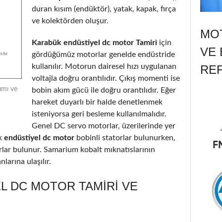
duran kısım (endüktör), yatak, kapak, fırça
ve kolektörden oluşur.
MOT
Karabük endüstiyel dc motor Tamiri
için
VE 
gördüğümüz motorlar genelde endüstride
kullanılır. Motorun dairesel hızı uygulanan
RE
voltajla doğru orantılıdır. Çıkış momenti ise
ımı ve
bobin akım gücü ile doğru orantılıdır. Eğer
hareket duyarlı bir halde denetlenmek
isteniyorsa geri besleme kullanılmalıdır.
Genel DC servo motorlar, üzerilerinde yer
k
endüstiyel dc motor
bobinli statorlar bulunurken,
orlar bulunur. Samarium kobalt mıknatıslarının
larına ulaşılır.
L DC MOTOR TAMIRI VE