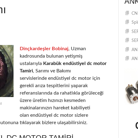
AN
mı
CNC
Spi
SE
SE
Dinçkardeşler Bobinaj
, Uzman
AN
kadrosunda bulunan yetişmiş
AN
ustalarıyla
Karabük endüstiyel dc motor
Tamiri
, Sarımı ve Bakımı
servislerinde endüstiyel dc motor için
gerekli arıza tespitlerini yaparak
referanslarında da rahatlıkla görüleceği
üzere üretim hızınızı kesmeden
ı
makinalarınızın hareket kabiliyeti
olan endüstiyel dc motor sizlere
utonuna tıklayarak bizlere ulaşabilirsiniz.
L DC MOTOR TAMIRI