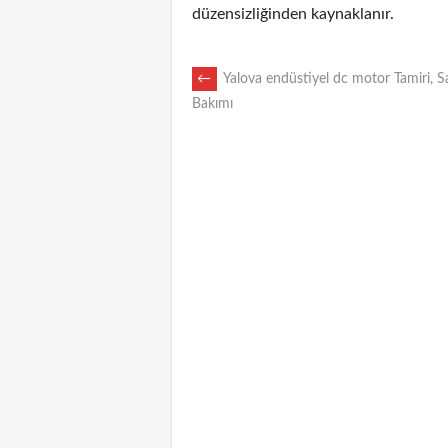
düzensizliğinden kaynaklanır.
POST
←
Yalova endüstiyel dc motor Tamiri, S
Bakımı
NAVIGATION