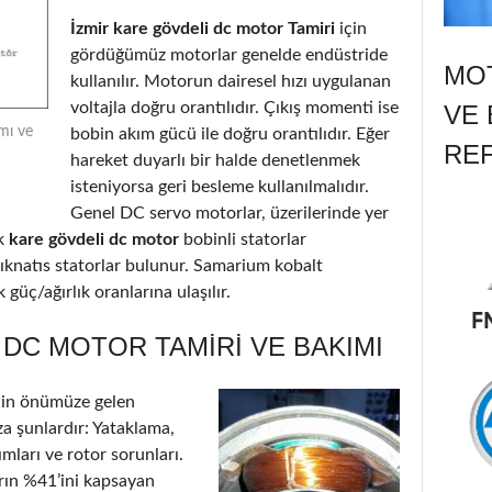
İzmir kare gövdeli dc motor Tamiri
için
gördüğümüz motorlar genelde endüstride
MOT
kullanılır. Motorun dairesel hızı uygulanan
voltajla doğru orantılıdır. Çıkış momenti ise
VE 
mı ve
bobin akım gücü ile doğru orantılıdır. Eğer
RE
hareket duyarlı bir halde denetlenmek
isteniyorsa geri besleme kullanılmalıdır.
Genel DC servo motorlar, üzerilerinde yer
k
kare gövdeli dc motor
bobinli statorlar
ıknatıs statorlar bulunur. Samarium kobalt
güç/ağırlık oranlarına ulaşılır.
 DC MOTOR TAMIRI VE BAKIMI
çin önümüze gelen
a şunlardır: Yataklama,
ımları ve rotor sorunları.
arın %41’ini kapsayan