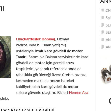
AN
mı
CNC
Spi
SE
SE
Dinçkardeşler Bobinaj
, Uzman
AN
kadrosunda bulunan yetişmiş
AN
ustalarıyla
İzmir kare gövdeli dc motor
Tamiri
, Sarımı ve Bakımı servislerinde kare
gövdeli dc motor için gerekli arıza
tespitlerini yaparak referanslarında da
rahatlıkla görüleceği üzere üretim hızınızı
kesmeden makinalarınızın hareket
kabiliyeti olan kare gövdeli dc motor
sizlere güvenle ulaştırır. Bizleri
Hemen Ara
siniz.
 DC MOTOR TAMIRI