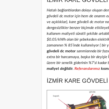
Hatalı bağlantılardan dolayı oluşan de
gövdeli dc motor için hem de onarım edil
ve açıklıklar), kare gövdeli dc motor nom
dengesizlikler benzer biçimde etkileyeb
kullanım maliyeti süratli şekilde artab
$0.05/kWh olan bir şebekeden elektri
zamanının % 85’inde kullanılıyor ( bir 
gövdeli dc motor
sarımlarında bir faz
extra bir harcamaya, başka bir deyişle
üzere bir senelik giderinin %7’si kadar 
maliyet değildir.
Referanslarımız
kısmı
İZMIR KARE GÖVDELI