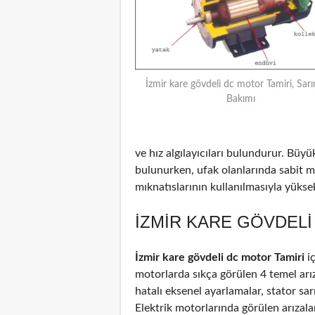
İzmir kare gövdeli dc motor Tamiri, Sarı
Bakımı
ve hız algılayıcıları bulundurur. Büyü
bulunurken, ufak olanlarında sabit m
mıknatıslarının kullanılmasıyla yüksek 
İZMIR KARE GÖVDELI
İzmir kare gövdeli dc motor Tamiri
i
motorlarda sıkça görülen 4 temel arız
hatalı eksenel ayarlamalar, stator sar
Elektrik motorlarında görülen arızal