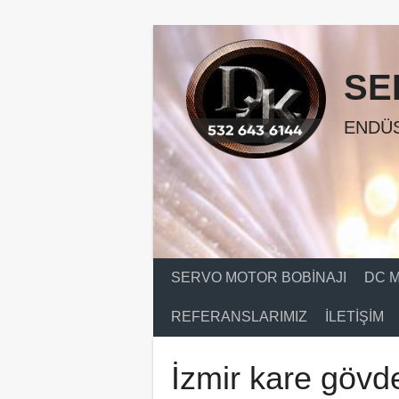
Skip
to
content
SE
ENDÜS
SERVO MOTOR BOBINAJI
DC M
REFERANSLARIMIZ
İLETIŞIM
İzmir kare gövde