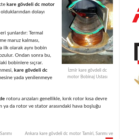
kte
kare gövdeli dc motor
 olduklarından dolayı
eri şunlardır: Termal
eme maruz kalması,
 ilk olarak aynı bobin
bozulur. Ondan sonra bu,
aki bobinlere sıçrar.
enmesi,
kare gövdeli dc
İzmir kare gövdeli dc
motor Bobinaj Ustası
mesine yada yenilenmeye
nde
rotoru arızaları genellikle, kırık rotor kısa devre
 ya da rotor ve stator arasındaki hava boşluğu
Sarımı
Ankara kare gövdeli dc motor Tamiri, Sarımı ve