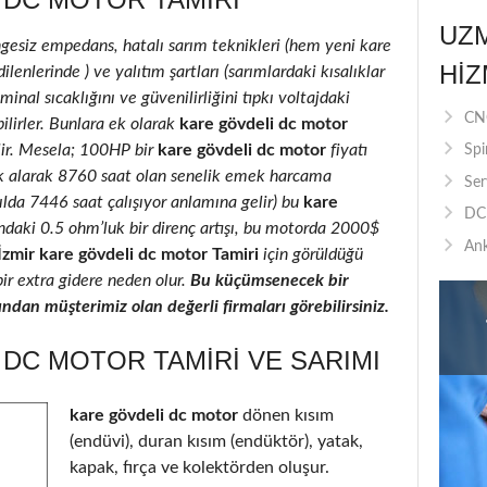
UZ
ngesiz empedans, hatalı sarım teknikleri (hem yeni kare
HIZ
enlerinde ) ve yalıtım şartları (sarımlardaki kısalıklar
inal sıcaklığını ve güvenilirliğini tıpkı voltajdaki
CNC
ilirler. Bunlara ek olarak
kare gövdeli dc motor
ilir. Mesela; 100HP bir
kare gövdeli dc motor
fiyatı
Spi
k alarak 8760 saat olan senelik emek harcama
Ser
yılda 7446 saat çalışıyor anlamına gelir) bu
kare
DC 
ındaki 0.5 ohm’luk bir direnç artışı, bu motorda 2000$
Ank
İzmir kare gövdeli dc motor Tamiri
için görüldüğü
bir extra gidere neden olur.
Bu küçümsenecek bir
ndan müşterimiz olan değerli firmaları görebilirsiniz.
 DC MOTOR TAMIRI VE SARIMI
kare gövdeli dc motor
dönen kısım
(endüvi), duran kısım (endüktör), yatak,
kapak, fırça ve kolektörden oluşur.