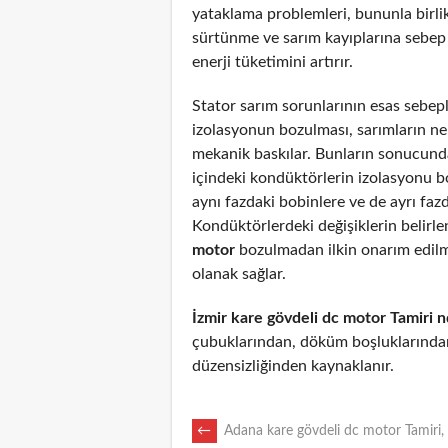
yataklama problemleri, bununla birli
sürtünme ve sarım kayıplarına sebep
enerji tüketimini artırır.
Stator sarım sorunlarının esas sebepl
izolasyonun bozulması, sarımların n
mekanik baskılar. Bunların sonucunda
içindeki kondüktörlerin izolasyonu 
aynı fazdaki bobinlere ve de ayrı fazd
Kondüktörlerdeki değişiklerin belirl
motor
bozulmadan ilkin onarım edil
olanak sağlar.
İzmir kare gövdeli dc motor Tamiri 
çubuklarından, döküm boşluklarından
düzensizliğinden kaynaklanır.
POST
←
Adana kare gövdeli dc motor Tamiri, 