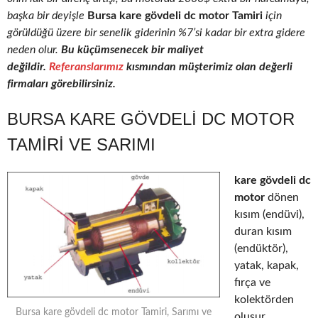
başka bir deyişle
Bursa kare gövdeli dc motor Tamiri
için
görüldüğü üzere bir senelik giderinin %7’si kadar bir extra gidere
neden olur.
Bu küçümsenecek bir maliyet
değildir.
Referanslarımız
kısmından müşterimiz olan değerli
firmaları görebilirsiniz.
BURSA KARE GÖVDELI DC MOTOR
TAMIRI VE SARIMI
kare gövdeli dc
motor
dönen
kısım (endüvi),
duran kısım
(endüktör),
yatak, kapak,
fırça ve
kolektörden
Bursa kare gövdeli dc motor Tamiri, Sarımı ve
oluşur.