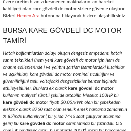
üzere üretim hızınızı kesmeden makinalarınızın hareket
kabiliyeti olan kare gövdeli dc motor sizlere güvenle ulaştırır.
Bizleri
Hemen Ara
butonuna tıklayarak bizlere ulaşabilirsiniz.
BURSA KARE GÖVDELI DC MOTOR
TAMIRI
Hatalı bağlantılardan dolayı oluşan dengesiz empedans, hatalı
sarım teknikleri (hem yeni kare gövdeli dc motor için hem de
onarım edilenlerinde ) ve yalıtım şartları (sarımlardaki kısalıklar
ve açıklıklar), kare gövdeli dc motor nominal sıcaklığını ve
güvenilirliğini tıpkı voltajdaki dengesizlikler benzer biçimde
etkileyebilirler. Bunlara ek olarak
kare gövdeli dc motor
kullanım maliyeti süratli şekilde artabilir. Mesela; 100HP bir
kare gövdeli dc motor
fiyatı $0.05/kWh olan bir şebekeden
elektrik alarak 8760 saat olan senelik emek harcama zamanının
% 85’inde kullanılıyor ( bir yılda 7446 saat çalışıyor anlamına
gelir) bu
kare gövdeli dc motor
sarımlarında bir fazındaki 0.5
ohm’luk bir direnç artışı, bu motorda 2000$ extra bir harcamaya,