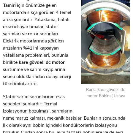
Tamiri
için önümüze gelen
motorlarda sıkça görülen 4 temel
arıza şunlardır: Yataklama, hatalı
eksenel ayarlamalar, stator
sarımları ve rotor sorunları.
Elektrik motorlarında görülen
arızaların %41’ini kapsayan
yataklama problemleri, bununla
birlikte
kare gövdeli dc motor
sürtünme ve sarım kayıplarına
sebep olduklarından dolayı enerji
tüketimini artırır.
Bursa kare gövdeli dc
motor Bobinaj Ustası
Stator sarım sorunlarının esas
sebepleri şunlardır: Termal
izolasyonun bozulması, sarımların
neme maruz kalması, mekanik baskılar. Bunların sonucunda
ilk olarak aynı bobin içindeki kondüktörlerin izolasyonu
bozulur. Ondan sonra bu, aynı fazdaki bobinlere ve de ayrı