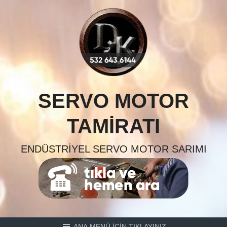
Skip
to
content
SERVO MOTOR
TAMIRATI
ENDÜSTRIYEL SERVO MOTOR SARIMI
ANA MENÜ İÇİN TIKLAYINIZ