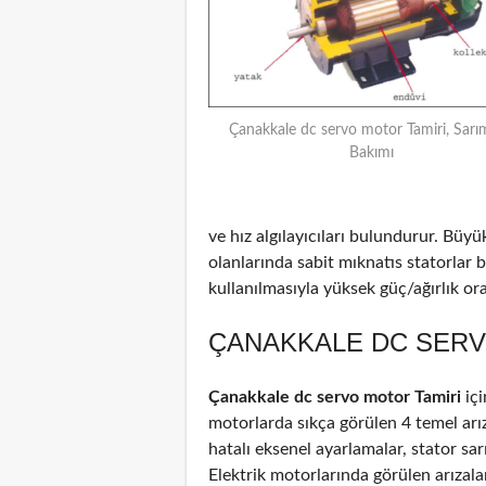
Çanakkale dc servo motor Tamiri, Sarı
Bakımı
ve hız algılayıcıları bulundurur. Büyü
olanlarında sabit mıknatıs statorlar
kullanılmasıyla yüksek güç/ağırlık oran
ÇANAKKALE DC SERV
Çanakkale dc servo motor Tamiri
içi
motorlarda sıkça görülen 4 temel arız
hatalı eksenel ayarlamalar, stator sar
Elektrik motorlarında görülen arızal