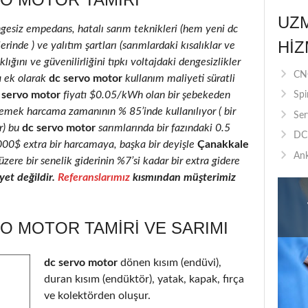
UZ
ngesiz empedans, hatalı sarım teknikleri (hem yeni dc
HIZ
inde ) ve yalıtım şartları (sarımlardaki kısalıklar ve
lığını ve güvenilirliğini tıpkı voltajdaki dengesizlikler
CNC
a ek olarak
dc servo motor
kullanım maliyeti süratli
 servo motor
fiyatı $0.05/kWh olan bir şebekeden
Spi
 emek harcama zamanının % 85’inde kullanılıyor ( bir
Ser
r) bu
dc servo motor
sarımlarında bir fazındaki 0.5
DC 
2000$ extra bir harcamaya, başka bir deyişle
Çanakkale
Ank
zere bir senelik giderinin %7’si kadar bir extra gidere
et değildir.
Referanslarımız
kısmından müşterimiz
O MOTOR TAMIRI VE SARIMI
dc servo motor
dönen kısım (endüvi),
duran kısım (endüktör), yatak, kapak, fırça
ve kolektörden oluşur.