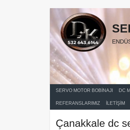
Skip
to
content
SE
ENDÜS
SERVO MOTOR BOBINAJI
DC M
REFERANSLARIMIZ
İLETIŞIM
Çanakkale dc se