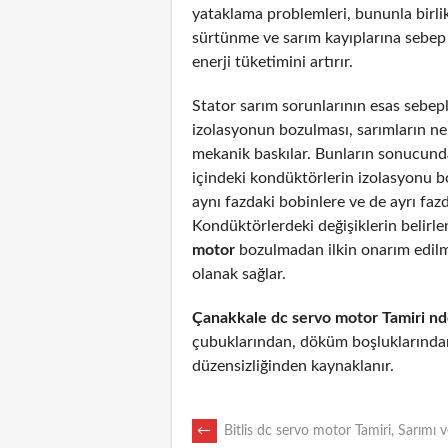
yataklama problemleri, bununla birli
sürtünme ve sarım kayıplarına sebep
enerji tüketimini artırır.
Stator sarım sorunlarının esas sebepl
izolasyonun bozulması, sarımların n
mekanik baskılar. Bunların sonucunda
içindeki kondüktörlerin izolasyonu 
aynı fazdaki bobinlere ve de ayrı fazd
Kondüktörlerdeki değişiklerin belirl
motor
bozulmadan ilkin onarım edil
olanak sağlar.
Çanakkale dc servo motor Tamiri n
çubuklarından, döküm boşluklarından
düzensizliğinden kaynaklanır.
POST
←
Bitlis dc servo motor Tamiri, Sarımı 