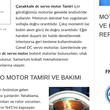
Çanakkale dc servo motor Tamiri
için
gördüğümüz motorlar genelde endüstride
MOT
kullanılır. Motorun dairesel hızı uygulanan
voltajla doğru orantılıdır. Çıkış momenti ise
VE 
mı ve
bobin akım gücü ile doğru orantılıdır. Eğer
RE
hareket duyarlı bir halde denetlenmek
isteniyorsa geri besleme kullanılmalıdır.
Genel DC servo motorlar, üzerilerinde yer
k
dc servo motor
bobinli statorlar bulunurken, ufak
 bulunur. Samarium kobalt mıknatıslarının
larına ulaşılır.
O MOTOR TAMIRI VE BAKIMI
n önümüze gelen
a şunlardır: Yataklama,
ımları ve rotor sorunları.
arın %41’ini kapsayan