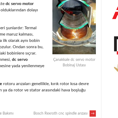
kte
dc servo motor
 olduklarından dolayı
eri şunlardır: Termal
eme maruz kalması,
 ilk olarak aynı bobin
bozulur. Ondan sonra bu,
aki bobinlere sıçrar.
enmesi,
dc servo
Çanakkale dc servo motor
Bobinaj Ustası
mesine yada yenilenmeye
de
rotoru arızaları genellikle, kırık rotor kısa devre
 ya da rotor ve stator arasındaki hava boşluğu
ve Bakımı
Bosch Rexroth cnc spindle arızası
→