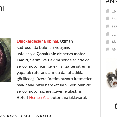
AN
mı
CNC
Spi
SE
SE
Dinçkardeşler Bobinaj
, Uzman
AN
kadrosunda bulunan yetişmiş
AN
ustalarıyla
Çanakkale dc servo motor
Tamiri
, Sarımı ve Bakımı servislerinde dc
servo motor için gerekli arıza tespitlerini
yaparak referanslarında da rahatlıkla
görüleceği üzere üretim hızınızı kesmeden
makinalarınızın hareket kabiliyeti olan dc
servo motor sizlere güvenle ulaştırır.
Bizleri
Hemen Ara
butonuna tıklayarak
O MOTOR TAMIRI