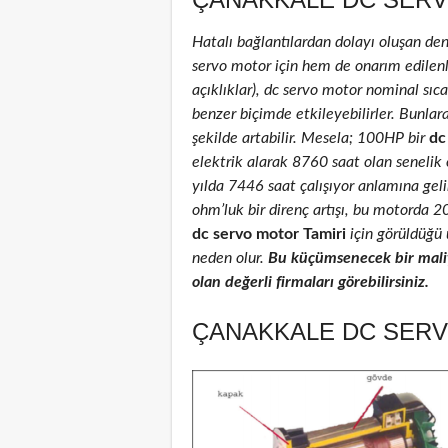
Hatalı bağlantılardan dolayı oluşan de
servo motor için hem de onarım edilenler
açıklıklar), dc servo motor nominal sıcak
benzer biçimde etkileyebilirler. Bunlar
şekilde artabilir. Mesela; 100HP bir
dc
elektrik alarak 8760 saat olan senelik
yılda 7446 saat çalışıyor anlamına geli
ohm’luk bir direnç artışı, bu motorda 
dc servo motor Tamiri
için görüldüğü ü
neden olur.
Bu küçümsenecek bir maliy
olan değerli firmaları görebilirsiniz.
ÇANAKKALE DC SERV