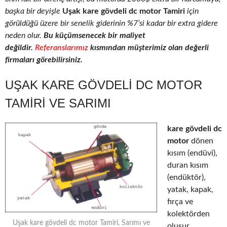
başka bir deyişle
Uşak kare gövdeli dc motor Tamiri
için
görüldüğü üzere bir senelik giderinin %7’si kadar bir extra gidere
neden olur.
Bu küçümsenecek bir maliyet
değildir.
Referanslarımız
kısmından müşterimiz olan değerli
firmaları görebilirsiniz.
UŞAK KARE GÖVDELI DC MOTOR
TAMIRI VE SARIMI
kare gövdeli dc
motor
dönen
kısım (endüvi),
duran kısım
(endüktör),
yatak, kapak,
fırça ve
kolektörden
Uşak kare gövdeli dc motor Tamiri, Sarımı ve
oluşur.