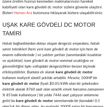
üzere üretim hızınızı kesmeden makinalarınızın hareket
kabiliyeti olan kare gövdeli dc motor sizlere güvenle ulaştırır.
Bizleri
Hemen Ara
butonuna tıklayarak bizlere ulaşabilirsiniz.
UŞAK KARE GÖVDELI DC MOTOR
TAMIRI
Hatalı bağlantılardan dolayı oluşan dengesiz empedans, hatalı
sarım teknikleri (hem yeni kare gövdeli dc motor için hem de
onarım edilenlerinde ) ve yalıtım şartları (sarımlardaki kısalıklar
ve açıklıklar), kare gövdeli dc motor nominal sıcaklığını ve
güvenilirliğini tıpkı voltajdaki dengesizlikler benzer biçimde
etkileyebilirler. Bunlara ek olarak
kare gövdeli dc motor
kullanım maliyeti süratli şekilde artabilir. Mesela; 100HP bir
kare gövdeli dc motor
fiyatı $0.05/kWh olan bir şebekeden
elektrik alarak 8760 saat olan senelik emek harcama zamanının
% 85’inde kullanılıyor ( bir yılda 7446 saat çalışıyor anlamına
gelir) bu
kare gövdeli dc motor
sarımlarında bir fazındaki 0.5
ohm’luk bir direnç artışı, bu motorda 2000$ extra bir harcamaya,