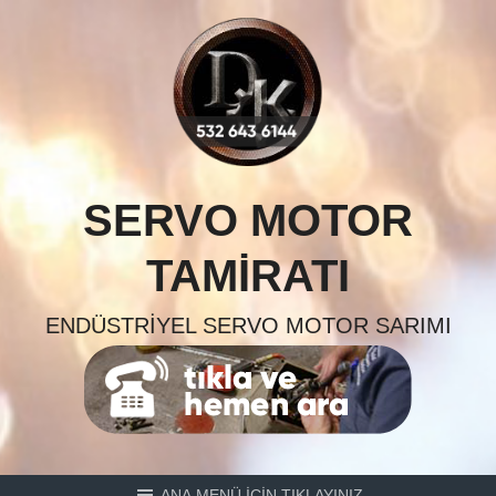
Skip
to
content
SERVO MOTOR
TAMIRATI
ENDÜSTRIYEL SERVO MOTOR SARIMI
ANA MENÜ İÇİN TIKLAYINIZ