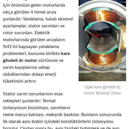
için önümüze gelen motorlarda
sıkça görülen 4 temel arıza
şunlardır: Yataklama, hatalı eksenel
ayarlamalar, stator sarımları ve
rotor sorunları. Elektrik
motorlarında görülen arızaların
%41’ini kapsayan yataklama
problemleri, bununla birlikte
kare
gövdeli dc motor
sürtünme ve
sarım kayıplarına sebep
olduklarından dolayı enerji
tüketimini artırır.
Uşak kare gövdeli dc
motor Bobinaj Ustası
Stator sarım sorunlarının esas
sebepleri şunlardır: Termal
izolasyonun bozulması, sarımların
neme maruz kalması, mekanik baskılar. Bunların sonucunda
ilk olarak aynı bobin içindeki kondüktörlerin izolasyonu
bozulur. Ondan sonra bu, aynı fazdaki bobinlere ve de ayrı