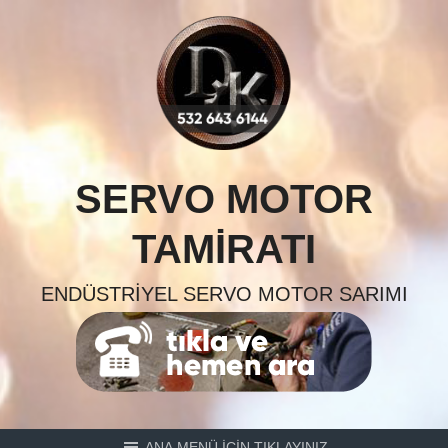
Skip
to
content
SERVO MOTOR
TAMIRATI
ENDÜSTRIYEL SERVO MOTOR SARIMI
ANA MENÜ İÇİN TIKLAYINIZ