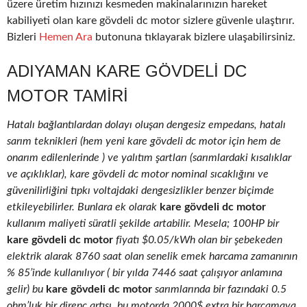
üzere üretim hızınızı kesmeden makinalarınızın hareket
kabiliyeti olan kare gövdeli dc motor sizlere güvenle ulaştırır.
Bizleri
Hemen Ara
butonuna tıklayarak bizlere ulaşabilirsiniz.
ADIYAMAN KARE GÖVDELI DC
MOTOR TAMIRI
Hatalı bağlantılardan dolayı oluşan dengesiz empedans, hatalı
sarım teknikleri (hem yeni kare gövdeli dc motor için hem de
onarım edilenlerinde ) ve yalıtım şartları (sarımlardaki kısalıklar
ve açıklıklar), kare gövdeli dc motor nominal sıcaklığını ve
güvenilirliğini tıpkı voltajdaki dengesizlikler benzer biçimde
etkileyebilirler. Bunlara ek olarak
kare gövdeli dc motor
kullanım maliyeti süratli şekilde artabilir. Mesela; 100HP bir
kare gövdeli dc motor
fiyatı $0.05/kWh olan bir şebekeden
elektrik alarak 8760 saat olan senelik emek harcama zamanının
% 85’inde kullanılıyor ( bir yılda 7446 saat çalışıyor anlamına
gelir) bu
kare gövdeli dc motor
sarımlarında bir fazındaki 0.5
ohm’luk bir direnç artışı, bu motorda 2000$ extra bir harcamaya,