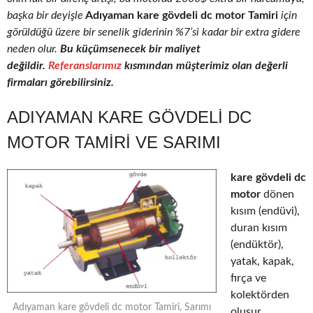
başka bir deyişle
Adıyaman kare gövdeli dc motor Tamiri
için
görüldüğü üzere bir senelik giderinin %7’si kadar bir extra gidere
neden olur.
Bu küçümsenecek bir maliyet
değildir.
Referanslarımız
kısmından müşterimiz olan değerli
firmaları görebilirsiniz.
ADIYAMAN KARE GÖVDELI DC
MOTOR TAMIRI VE SARIMI
kare gövdeli dc
motor
dönen
kısım (endüvi),
duran kısım
(endüktör),
yatak, kapak,
fırça ve
kolektörden
Adıyaman kare gövdeli dc motor Tamiri, Sarımı
oluşur.