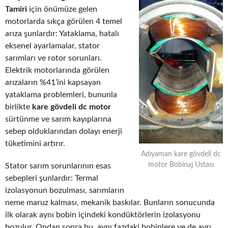
Tamiri
için önümüze gelen
motorlarda sıkça görülen 4 temel
arıza şunlardır: Yataklama, hatalı
eksenel ayarlamalar, stator
sarımları ve rotor sorunları.
Elektrik motorlarında görülen
arızaların %41’ini kapsayan
yataklama problemleri, bununla
birlikte
kare gövdeli dc motor
sürtünme ve sarım kayıplarına
sebep olduklarından dolayı enerji
tüketimini artırır.
Adıyaman kare gövdeli dc
motor Bobinaj Ustası
Stator sarım sorunlarının esas
sebepleri şunlardır: Termal
izolasyonun bozulması, sarımların
neme maruz kalması, mekanik baskılar. Bunların sonucunda
ilk olarak aynı bobin içindeki kondüktörlerin izolasyonu
bozulur. Ondan sonra bu, aynı fazdaki bobinlere ve de ayrı