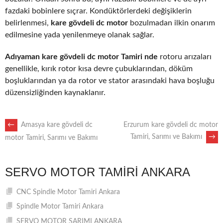
fazdaki bobinlere sıçrar. Kondüktörlerdeki değişiklerin
belirlenmesi,
kare gövdeli dc motor
bozulmadan ilkin onarım
edilmesine yada yenilenmeye olanak sağlar.
Adıyaman kare gövdeli dc motor Tamiri nde
rotoru arızaları
genellikle, kırık rotor kısa devre çubuklarından, döküm
boşluklarından ya da rotor ve stator arasındaki hava boşluğu
düzensizliğinden kaynaklanır.
POST
←
Amasya kare gövdeli dc
Erzurum kare gövdeli dc motor
Tamiri, Sarımı ve Bakımı
→
motor Tamiri, Sarımı ve Bakımı
NAVIGATION
SERVO MOTOR TAMIRI ANKARA
CNC Spindle Motor Tamiri Ankara
Spindle Motor Tamiri Ankara
SERVO MOTOR SARIMI ANKARA