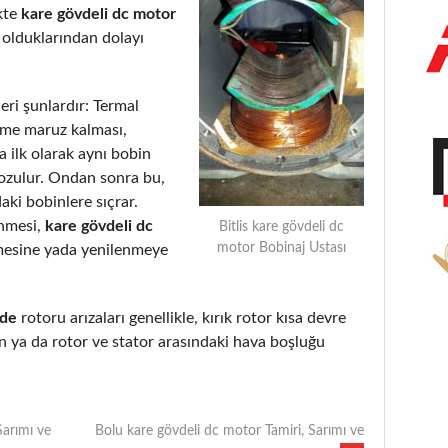
kte
kare gövdeli dc motor
 olduklarından dolayı
eri şunlardır: Termal
eme maruz kalması,
 ilk olarak aynı bobin
bozulur. Ondan sonra bu,
aki bobinlere sıçrar.
enmesi,
kare gövdeli dc
Bitlis kare gövdeli dc
motor Bobinaj Ustası
mesine yada yenilenmeye
nde
rotoru arızaları genellikle, kırık rotor kısa devre
 ya da rotor ve stator arasındaki hava boşluğu
Sarımı ve
Bolu kare gövdeli dc motor Tamiri, Sarımı ve