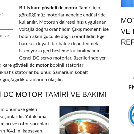
Bitlis kare gövdeli dc motor Tamiri
için
gördüğümüz motorlar genelde endüstride
MOT
kullanılır. Motorun dairesel hızı uygulanan
voltajla doğru orantılıdır. Çıkış momenti ise
VE 
mı ve
bobin akım gücü ile doğru orantılıdır. Eğer
RE
hareket duyarlı bir halde denetlenmek
isteniyorsa geri besleme kullanılmalıdır.
Genel DC servo motorlar, üzerilerinde yer
k
kare gövdeli dc motor
bobinli statorlar
ıknatıs statorlar bulunur. Samarium kobalt
güç/ağırlık oranlarına ulaşılır.
I DC MOTOR TAMIRI VE BAKIMI
çin önümüze gelen
a şunlardır: Yataklama,
ımları ve rotor sorunları.
arın %41’ini kapsayan