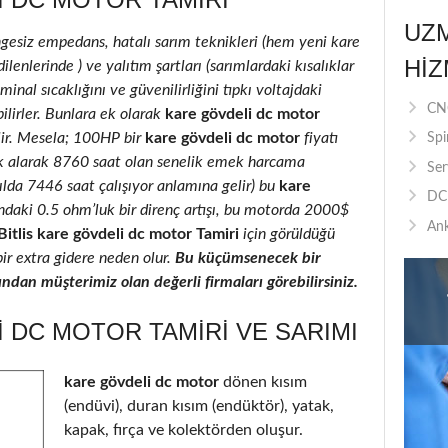
UZ
ngesiz empedans, hatalı sarım teknikleri (hem yeni kare
HIZ
enlerinde ) ve yalıtım şartları (sarımlardaki kısalıklar
inal sıcaklığını ve güvenilirliğini tıpkı voltajdaki
CNC
ilirler. Bunlara ek olarak
kare gövdeli dc motor
ilir. Mesela; 100HP bir
kare gövdeli dc motor
fiyatı
Spi
k alarak 8760 saat olan senelik emek harcama
Ser
yılda 7446 saat çalışıyor anlamına gelir) bu
kare
DC 
ındaki 0.5 ohm’luk bir direnç artışı, bu motorda 2000$
Ank
Bitlis kare gövdeli dc motor Tamiri
için görüldüğü
bir extra gidere neden olur.
Bu küçümsenecek bir
ndan müşterimiz olan değerli firmaları görebilirsiniz.
I DC MOTOR TAMIRI VE SARIMI
kare gövdeli dc motor
dönen kısım
(endüvi), duran kısım (endüktör), yatak,
kapak, fırça ve kolektörden oluşur.