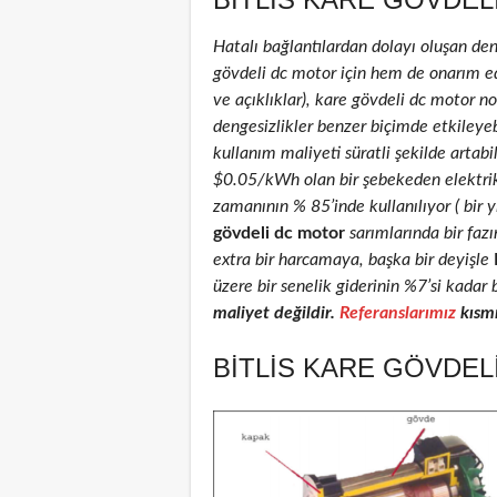
Hatalı bağlantılardan dolayı oluşan de
gövdeli dc motor için hem de onarım edil
ve açıklıklar), kare gövdeli dc motor nom
dengesizlikler benzer biçimde etkileyeb
kullanım maliyeti süratli şekilde artab
$0.05/kWh olan bir şebekeden elektri
zamanının % 85’inde kullanılıyor ( bir 
gövdeli dc motor
sarımlarında bir faz
extra bir harcamaya, başka bir deyişle
üzere bir senelik giderinin %7’si kadar 
maliyet değildir.
Referanslarımız
kısmı
BITLIS KARE GÖVDEL