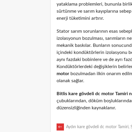
yataklama problemleri, bununla birli
sürtünme ve sarım kayıplarına sebep
enerji tüketimini artırır.
Stator sarım sorunlarının esas sebepl
izolasyonun bozulması, sarımların n
mekanik baskılar. Bunların sonucunda
içindeki kondüktörlerin izolasyonu 
aynı fazdaki bobinlere ve de ayrı fazd
Kondüktörlerdeki değişiklerin belirl
motor
bozulmadan ilkin onarım edil
olanak sağlar.
Bitlis kare gövdeli dc motor Tamiri 
çubuklarından, döküm boşluklarından
düzensizliğinden kaynaklanır.
POST
←
Aydın kare gövdeli dc motor Tamiri, 