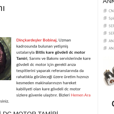
AN
mı
CNC
Spi
SE
SE
Dinçkardeşler Bobinaj
, Uzman
AN
kadrosunda bulunan yetişmiş
AN
ustalarıyla
Bitlis kare gövdeli dc motor
Tamiri
, Sarımı ve Bakımı servislerinde kare
gövdeli dc motor için gerekli arıza
tespitlerini yaparak referanslarında da
rahatlıkla görüleceği üzere üretim hızınızı
kesmeden makinalarınızın hareket
kabiliyeti olan kare gövdeli dc motor
sizlere güvenle ulaştırır. Bizleri
Hemen Ara
siniz.
I DC MOTOR TAMIRI