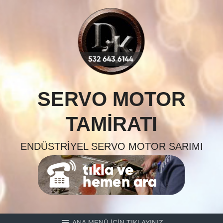
Skip
to
content
SERVO MOTOR
TAMIRATI
ENDÜSTRIYEL SERVO MOTOR SARIMI
ANA MENÜ İÇİN TIKLAYINIZ