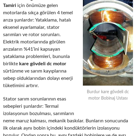
Tamiri
için önümüze gelen
motorlarda sıkça görülen 4 temel
arıza şunlardır: Yataklama, hatalı
eksenel ayarlamalar, stator
sarımları ve rotor sorunları.
Elektrik motorlarında görülen
arızaların %41’ini kapsayan
yataklama problemleri, bununla
birlikte
kare gövdeli dc motor
sürtünme ve sarım kayıplarına
sebep olduklarından dolayı enerji
tüketimini artırır.
Burdur kare gövdeli dc
motor Bobinaj Ustası
Stator sarım sorunlarının esas
sebepleri şunlardır: Termal
izolasyonun bozulması, sarımların
neme maruz kalması, mekanik baskılar. Bunların sonucunda
ilk olarak aynı bobin içindeki kondüktörlerin izolasyonu
bozulur. Ondan sonra bu, aynı fazdaki bobinlere ve de ayrı