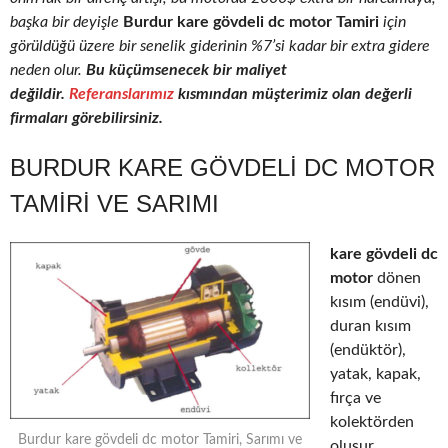
başka bir deyişle
Burdur kare gövdeli dc motor Tamiri
için
görüldüğü üzere bir senelik giderinin %7’si kadar bir extra gidere
neden olur.
Bu küçümsenecek bir maliyet
değildir.
Referanslarımız
kısmından müşterimiz olan değerli
firmaları görebilirsiniz.
BURDUR KARE GÖVDELI DC MOTOR
TAMIRI VE SARIMI
kare gövdeli dc
motor
dönen
kısım (endüvi),
duran kısım
(endüktör),
yatak, kapak,
fırça ve
kolektörden
Burdur kare gövdeli dc motor Tamiri, Sarımı ve
oluşur.