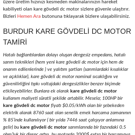
üzere üretim hızınızı kesmeden makinalarınızın hareket
kabiliyeti olan kare gövdeli dc motor sizlere güvenle ulaştırır.
Bizleri
Hemen Ara
butonuna tıklayarak bizlere ulaşabilirsiniz.
BURDUR KARE GÖVDELI DC MOTOR
TAMIRI
Hatalı bağlantılardan dolayı oluşan dengesiz empedans, hatalı
sarım teknikleri (hem yeni kare gövdeli dc motor için hem de
onarım edilenlerinde ) ve yalıtım şartları (sarımlardaki kısalıklar
ve açıklıklar), kare gövdeli dc motor nominal sıcaklığını ve
güvenilirliğini tıpkı voltajdaki dengesizlikler benzer biçimde
etkileyebilirler. Bunlara ek olarak
kare gövdeli dc motor
kullanım maliyeti süratli şekilde artabilir. Mesela; 100HP bir
kare gövdeli dc motor
fiyatı $0.05/kWh olan bir şebekeden
elektrik alarak 8760 saat olan senelik emek harcama zamanının
% 85’inde kullanılıyor ( bir yılda 7446 saat çalışıyor anlamına
gelir) bu
kare gövdeli dc motor
sarımlarında bir fazındaki 0.5
ohm’luk bir direnç artışı, bu motorda 2000$ extra bir harcamaya,