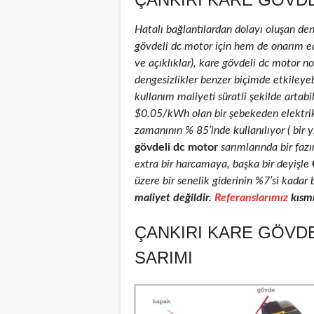
Hatalı bağlantılardan dolayı oluşan de
gövdeli dc motor için hem de onarım edil
ve açıklıklar), kare gövdeli dc motor nom
dengesizlikler benzer biçimde etkileyeb
kullanım maliyeti süratli şekilde artab
$0.05/kWh olan bir şebekeden elektri
zamanının % 85’inde kullanılıyor ( bir 
gövdeli dc motor
sarımlarında bir faz
extra bir harcamaya, başka bir deyişle
üzere bir senelik giderinin %7’si kadar 
maliyet değildir.
Referanslarımız
kısmı
ÇANKIRI KARE GÖVDE
SARIMI