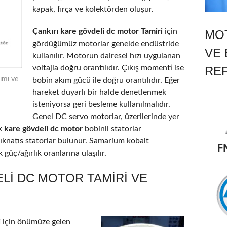
kapak, fırça ve kolektörden oluşur.
Çankırı kare gövdeli dc motor Tamiri
için
MOT
gördüğümüz motorlar genelde endüstride
VE 
kullanılır. Motorun dairesel hızı uygulanan
voltajla doğru orantılıdır. Çıkış momenti ise
RE
ımı ve
bobin akım gücü ile doğru orantılıdır. Eğer
hareket duyarlı bir halde denetlenmek
isteniyorsa geri besleme kullanılmalıdır.
Genel DC servo motorlar, üzerilerinde yer
k
kare gövdeli dc motor
bobinli statorlar
ıknatıs statorlar bulunur. Samarium kobalt
güç/ağırlık oranlarına ulaşılır.
LI DC MOTOR TAMIRI VE
i
için önümüze gelen