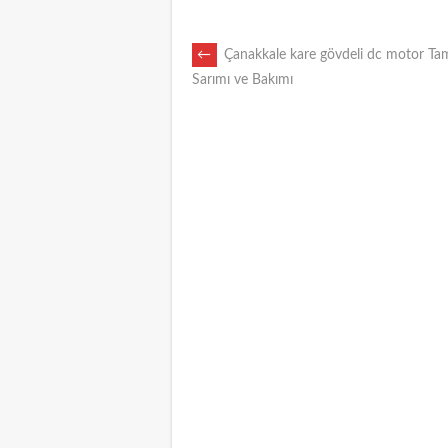
POST
←
Çanakkale kare gövdeli dc motor Tami
Sarımı ve Bakımı
NAVIGATION