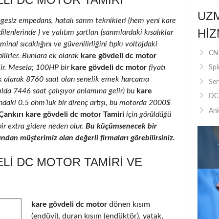
UZ
ngesiz empedans, hatalı sarım teknikleri (hem yeni kare
HIZ
enlerinde ) ve yalıtım şartları (sarımlardaki kısalıklar
inal sıcaklığını ve güvenilirliğini tıpkı voltajdaki
CNC
ilirler. Bunlara ek olarak
kare gövdeli dc motor
ilir. Mesela; 100HP bir
kare gövdeli dc motor
fiyatı
Spi
k alarak 8760 saat olan senelik emek harcama
Ser
yılda 7446 saat çalışıyor anlamına gelir) bu
kare
DC 
ındaki 0.5 ohm’luk bir direnç artışı, bu motorda 2000$
Ank
Çankırı kare gövdeli dc motor Tamiri
için görüldüğü
bir extra gidere neden olur.
Bu küçümsenecek bir
ndan müşterimiz olan değerli firmaları görebilirsiniz.
LI DC MOTOR TAMIRI VE
kare gövdeli dc motor
dönen kısım
(endüvi), duran kısım (endüktör), yatak,