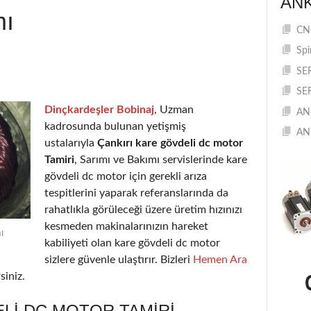
AN
mı
CNC
Spi
SE
SE
Dinçkardeşler Bobinaj
, Uzman
AN
kadrosunda bulunan yetişmiş
AN
ustalarıyla
Çankırı kare gövdeli dc motor
Tamiri
, Sarımı ve Bakımı servislerinde kare
gövdeli dc motor için gerekli arıza
tespitlerini yaparak referanslarında da
rahatlıkla görüleceği üzere üretim hızınızı
kesmeden makinalarınızın hareket
ı
kabiliyeti olan kare gövdeli dc motor
sizlere güvenle ulaştırır. Bizleri
Hemen Ara
siniz.
LI DC MOTOR TAMIRI