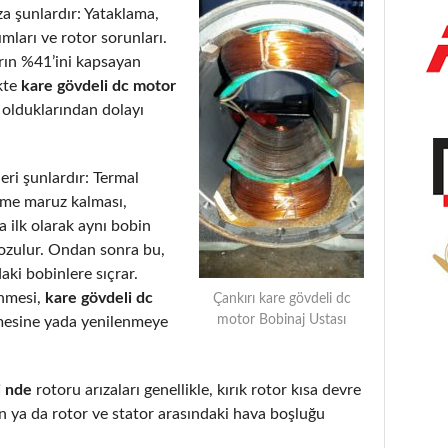
a şunlardır: Yataklama,
ımları ve rotor sorunları.
arın %41’ini kapsayan
kte
kare gövdeli dc motor
 olduklarından dolayı
eri şunlardır: Termal
eme maruz kalması,
 ilk olarak aynı bobin
bozulur. Ondan sonra bu,
aki bobinlere sıçrar.
enmesi,
kare gövdeli dc
Çankırı kare gövdeli dc
motor Bobinaj Ustası
mesine yada yenilenmeye
i nde
rotoru arızaları genellikle, kırık rotor kısa devre
 ya da rotor ve stator arasındaki hava boşluğu