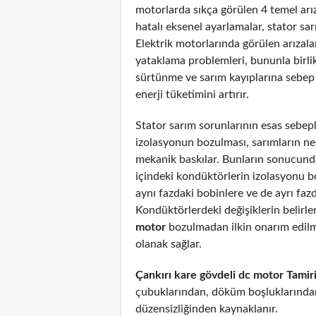
motorlarda sıkça görülen 4 temel arız
hatalı eksenel ayarlamalar, stator sar
Elektrik motorlarında görülen arızal
yataklama problemleri, bununla birli
sürtünme ve sarım kayıplarına sebep
enerji tüketimini artırır.
Stator sarım sorunlarının esas sebepl
izolasyonun bozulması, sarımların n
mekanik baskılar. Bunların sonucunda
içindeki kondüktörlerin izolasyonu 
aynı fazdaki bobinlere ve de ayrı fazd
Kondüktörlerdeki değişiklerin belirl
motor
bozulmadan ilkin onarım edil
olanak sağlar.
Çankırı kare gövdeli dc motor Tamir
çubuklarından, döküm boşluklarından
düzensizliğinden kaynaklanır.