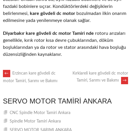
fazdaki bobinlere sıçrar. Kondüktörlerdeki değişiklerin
belirlenmesi,
kare gövdeli dc motor
bozulmadan ilkin onarım
edilmesine yada yenilenmeye olanak sağlar.
Diyarbakır kare gövdeli dc motor Tamiri nde
rotoru arızaları
genellikle, kırık rotor kısa devre çubuklarından, döküm
boşluklarından ya da rotor ve stator arasındaki hava boşluğu
düzensizliğinden kaynaklanır.
POST
←
Erzincan kare gövdeli dc
Kırklareli kare gövdeli dc motor
Tamiri, Sarımı ve Bakımı
→
motor Tamiri, Sarımı ve Bakımı
NAVIGATION
SERVO MOTOR TAMIRI ANKARA
CNC Spindle Motor Tamiri Ankara
Spindle Motor Tamiri Ankara
SERVO MOTOR SARIMI ANKARA