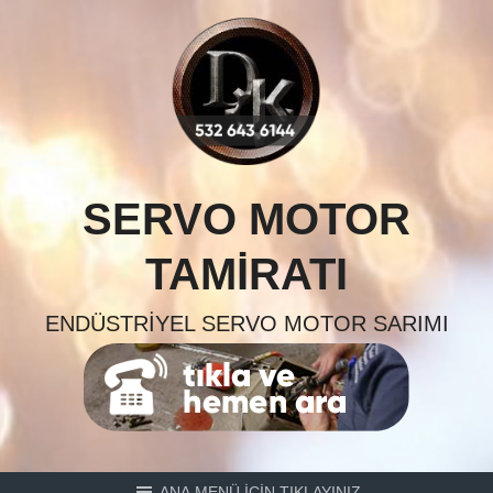
Skip
to
content
SERVO MOTOR
TAMIRATI
ENDÜSTRIYEL SERVO MOTOR SARIMI
ANA MENÜ İÇİN TIKLAYINIZ