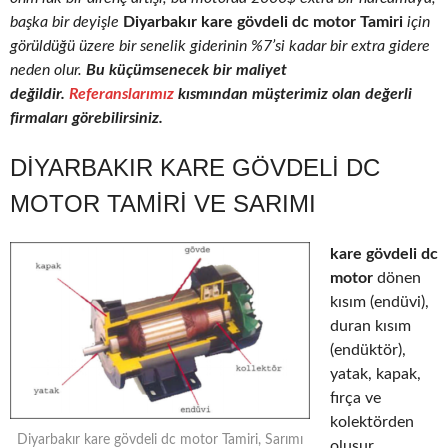
başka bir deyişle
Diyarbakır kare gövdeli dc motor Tamiri
için
görüldüğü üzere bir senelik giderinin %7’si kadar bir extra gidere
neden olur.
Bu küçümsenecek bir maliyet
değildir.
Referanslarımız
kısmından müşterimiz olan değerli
firmaları görebilirsiniz.
DIYARBAKIR KARE GÖVDELI DC
MOTOR TAMIRI VE SARIMI
kare gövdeli dc
motor
dönen
kısım (endüvi),
duran kısım
(endüktör),
yatak, kapak,
fırça ve
kolektörden
Diyarbakır kare gövdeli dc motor Tamiri, Sarımı
oluşur.