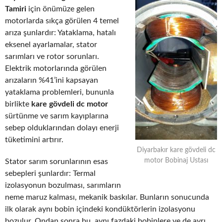
Tamiri
için önümüze gelen
motorlarda sıkça görülen 4 temel
arıza şunlardır: Yataklama, hatalı
eksenel ayarlamalar, stator
sarımları ve rotor sorunları.
Elektrik motorlarında görülen
arızaların %41’ini kapsayan
yataklama problemleri, bununla
birlikte
kare gövdeli dc motor
sürtünme ve sarım kayıplarına
sebep olduklarından dolayı enerji
tüketimini artırır.
Diyarbakır kare gövdeli dc
motor Bobinaj Ustası
Stator sarım sorunlarının esas
sebepleri şunlardır: Termal
izolasyonun bozulması, sarımların
neme maruz kalması, mekanik baskılar. Bunların sonucunda
ilk olarak aynı bobin içindeki kondüktörlerin izolasyonu
bozulur. Ondan sonra bu, aynı fazdaki bobinlere ve de ayrı