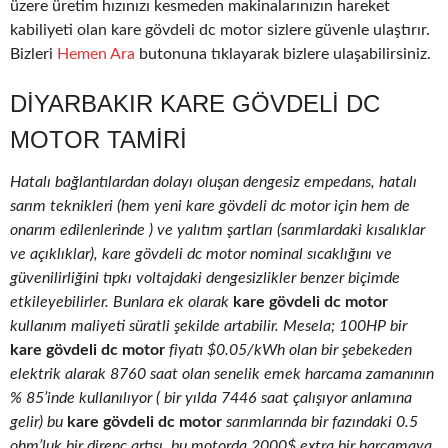
üzere üretim hızınızı kesmeden makinalarınızın hareket
kabiliyeti olan kare gövdeli dc motor sizlere güvenle ulaştırır.
Bizleri
Hemen Ara
butonuna tıklayarak bizlere ulaşabilirsiniz.
DIYARBAKIR KARE GÖVDELI DC
MOTOR TAMIRI
Hatalı bağlantılardan dolayı oluşan dengesiz empedans, hatalı
sarım teknikleri (hem yeni kare gövdeli dc motor için hem de
onarım edilenlerinde ) ve yalıtım şartları (sarımlardaki kısalıklar
ve açıklıklar), kare gövdeli dc motor nominal sıcaklığını ve
güvenilirliğini tıpkı voltajdaki dengesizlikler benzer biçimde
etkileyebilirler. Bunlara ek olarak
kare gövdeli dc motor
kullanım maliyeti süratli şekilde artabilir. Mesela; 100HP bir
kare gövdeli dc motor
fiyatı $0.05/kWh olan bir şebekeden
elektrik alarak 8760 saat olan senelik emek harcama zamanının
% 85’inde kullanılıyor ( bir yılda 7446 saat çalışıyor anlamına
gelir) bu
kare gövdeli dc motor
sarımlarında bir fazındaki 0.5
ohm’luk bir direnç artışı, bu motorda 2000$ extra bir harcamaya,