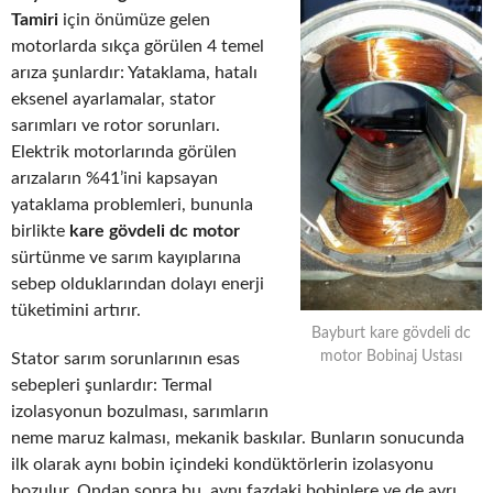
Tamiri
için önümüze gelen
motorlarda sıkça görülen 4 temel
arıza şunlardır: Yataklama, hatalı
eksenel ayarlamalar, stator
sarımları ve rotor sorunları.
Elektrik motorlarında görülen
arızaların %41’ini kapsayan
yataklama problemleri, bununla
birlikte
kare gövdeli dc motor
sürtünme ve sarım kayıplarına
sebep olduklarından dolayı enerji
tüketimini artırır.
Bayburt kare gövdeli dc
motor Bobinaj Ustası
Stator sarım sorunlarının esas
sebepleri şunlardır: Termal
izolasyonun bozulması, sarımların
neme maruz kalması, mekanik baskılar. Bunların sonucunda
ilk olarak aynı bobin içindeki kondüktörlerin izolasyonu
bozulur. Ondan sonra bu, aynı fazdaki bobinlere ve de ayrı