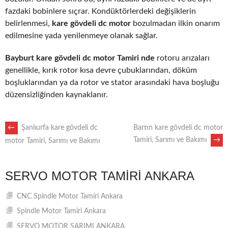
fazdaki bobinlere sıçrar. Kondüktörlerdeki değişiklerin
belirlenmesi,
kare gövdeli dc motor
bozulmadan ilkin onarım
edilmesine yada yenilenmeye olanak sağlar.
Bayburt kare gövdeli dc motor Tamiri nde
rotoru arızaları
genellikle, kırık rotor kısa devre çubuklarından, döküm
boşluklarından ya da rotor ve stator arasındaki hava boşluğu
düzensizliğinden kaynaklanır.
POST
←
Şanlıurfa kare gövdeli dc
Bartın kare gövdeli dc motor
Tamiri, Sarımı ve Bakımı
→
motor Tamiri, Sarımı ve Bakımı
NAVIGATION
SERVO MOTOR TAMIRI ANKARA
CNC Spindle Motor Tamiri Ankara
Spindle Motor Tamiri Ankara
SERVO MOTOR SARIMI ANKARA