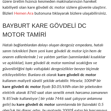
üzere üretim hızınızı kesmeden makinalarınızın hareket
kabiliyeti olan kare gövdeli dc motor sizlere güvenle ulaştırır.
Bizleri
Hemen Ara
butonuna tıklayarak bizlere ulaşabilirsiniz.
BAYBURT KARE GÖVDELI DC
MOTOR TAMIRI
Hatalı bağlantılardan dolayı oluşan dengesiz empedans, hatalı
sarım teknikleri (hem yeni kare gövdeli dc motor için hem de
onarım edilenlerinde ) ve yalıtım şartları (sarımlardaki kısalıklar
ve açıklıklar), kare gövdeli dc motor nominal sıcaklığını ve
güvenilirliğini tıpkı voltajdaki dengesizlikler benzer biçimde
etkileyebilirler. Bunlara ek olarak
kare gövdeli dc motor
kullanım maliyeti süratli şekilde artabilir. Mesela; 100HP bir
kare gövdeli dc motor
fiyatı $0.05/kWh olan bir şebekeden
elektrik alarak 8760 saat olan senelik emek harcama zamanının
% 85’inde kullanılıyor ( bir yılda 7446 saat çalışıyor anlamına
gelir) bu
kare gövdeli dc motor
sarımlarında bir fazındaki 0.5
ohm’luk bir direnç artışı, bu motorda 2000$ extra bir harcamaya,