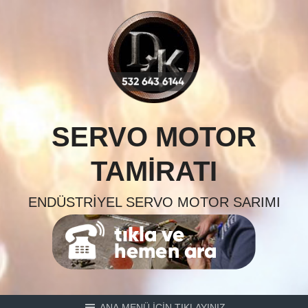
Skip
to
content
SERVO MOTOR
TAMIRATI
ENDÜSTRIYEL SERVO MOTOR SARIMI
ANA MENÜ İÇİN TIKLAYINIZ