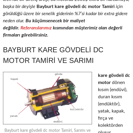
başka bir deyişle
Bayburt kare gövdeli dc motor Tamiri
için
görüldüğü üzere bir senelik giderinin %7’si kadar bir extra gidere
neden olur.
Bu küçümsenecek bir maliyet
değildir.
Referanslarımız
kısmından müşterimiz olan değerli
firmaları görebilirsiniz.
BAYBURT KARE GÖVDELI DC
MOTOR TAMIRI VE SARIMI
kare gövdeli dc
motor
dönen
kısım (endüvi),
duran kısım
(endüktör),
yatak, kapak,
fırça ve
kolektörden
Bayburt kare gövdeli dc motor Tamiri, Sarımı ve
oluşur.