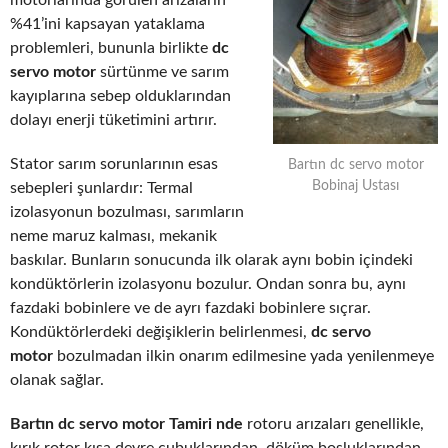
motorlarında görülen arızaların
%41’ini kapsayan yataklama
problemleri, bununla birlikte
dc
servo motor
sürtünme ve sarım
kayıplarına sebep olduklarından
dolayı enerji tüketimini artırır.
Stator sarım sorunlarının esas
Bartın dc servo motor
Bobinaj Ustası
sebepleri şunlardır: Termal
izolasyonun bozulması, sarımların
neme maruz kalması, mekanik
baskılar. Bunların sonucunda ilk olarak aynı bobin içindeki
kondüktörlerin izolasyonu bozulur. Ondan sonra bu, aynı
fazdaki bobinlere ve de ayrı fazdaki bobinlere sıçrar.
Kondüktörlerdeki değişiklerin belirlenmesi,
dc servo
motor
bozulmadan ilkin onarım edilmesine yada yenilenmeye
olanak sağlar.
Bartın dc servo motor Tamiri nde
rotoru arızaları genellikle,