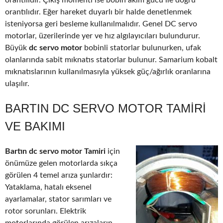
orantılıdır. Çıkış momenti ise bobin akım gücü ile doğru
orantılıdır. Eğer hareket duyarlı bir halde denetlenmek
isteniyorsa geri besleme kullanılmalıdır. Genel DC servo
motorlar, üzerilerinde yer ve hız algılayıcıları bulundurur.
Büyük
dc servo motor
bobinli statorlar bulunurken, ufak
olanlarında sabit mıknatıs statorlar bulunur. Samarium kobalt
mıknatıslarının kullanılmasıyla yüksek güç/ağırlık oranlarına
ulaşılır.
BARTIN DC SERVO MOTOR TAMIRI
VE BAKIMI
Bartın dc servo motor Tamiri
için
önümüze gelen motorlarda sıkça
görülen 4 temel arıza şunlardır:
Yataklama, hatalı eksenel
ayarlamalar, stator sarımları ve
rotor sorunları. Elektrik