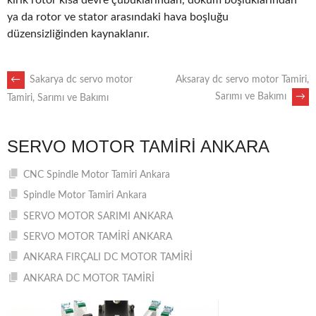
kırık rotor kısa devre çubuklarından, döküm boşluklarından
ya da rotor ve stator arasındaki hava boşluğu
düzensizliğinden kaynaklanır.
POST
←
Sakarya dc servo motor
Aksaray dc servo motor Tamiri,
Sarımı ve Bakımı
→
Tamiri, Sarımı ve Bakımı
NAVIGATION
SERVO MOTOR TAMIRI ANKARA
CNC Spindle Motor Tamiri Ankara
Spindle Motor Tamiri Ankara
SERVO MOTOR SARIMI ANKARA
SERVO MOTOR TAMİRİ ANKARA
ANKARA FIRÇALI DC MOTOR TAMİRİ
ANKARA DC MOTOR TAMİRİ