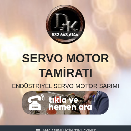
Skip
to
content
SERVO MOTOR
TAMIRATI
ENDÜSTRIYEL SERVO MOTOR SARIMI
ANA MENÜ İÇİN TIKLAYINIZ