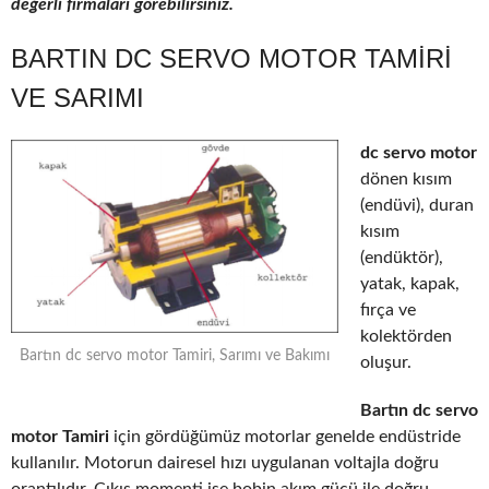
değerli firmaları görebilirsiniz.
BARTIN DC SERVO MOTOR TAMIRI
VE SARIMI
dc servo motor
dönen kısım
(endüvi), duran
kısım
(endüktör),
yatak, kapak,
fırça ve
kolektörden
Bartın dc servo motor Tamiri, Sarımı ve Bakımı
oluşur.
Bartın dc servo
motor Tamiri
için gördüğümüz motorlar genelde endüstride
kullanılır. Motorun dairesel hızı uygulanan voltajla doğru