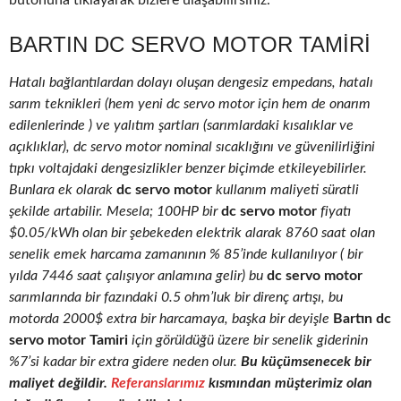
butonuna tıklayarak bizlere ulaşabilirsiniz.
BARTIN DC SERVO MOTOR TAMIRI
Hatalı bağlantılardan dolayı oluşan dengesiz empedans, hatalı
sarım teknikleri (hem yeni dc servo motor için hem de onarım
edilenlerinde ) ve yalıtım şartları (sarımlardaki kısalıklar ve
açıklıklar), dc servo motor nominal sıcaklığını ve güvenilirliğini
tıpkı voltajdaki dengesizlikler benzer biçimde etkileyebilirler.
Bunlara ek olarak
dc servo motor
kullanım maliyeti süratli
şekilde artabilir. Mesela; 100HP bir
dc servo motor
fiyatı
$0.05/kWh olan bir şebekeden elektrik alarak 8760 saat olan
senelik emek harcama zamanının % 85’inde kullanılıyor ( bir
yılda 7446 saat çalışıyor anlamına gelir) bu
dc servo motor
sarımlarında bir fazındaki 0.5 ohm’luk bir direnç artışı, bu
motorda 2000$ extra bir harcamaya, başka bir deyişle
Bartın dc
servo motor Tamiri
için görüldüğü üzere bir senelik giderinin
%7’si kadar bir extra gidere neden olur.
Bu küçümsenecek bir
maliyet değildir.
Referanslarımız
kısmından müşterimiz olan