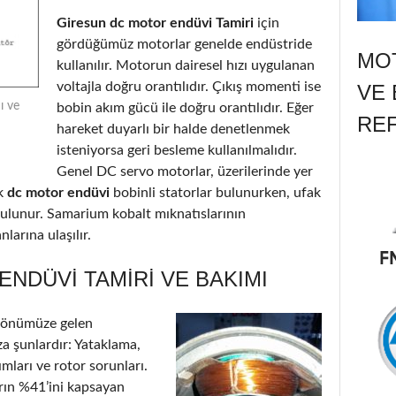
Giresun dc motor endüvi Tamiri
için
gördüğümüz motorlar genelde endüstride
MOT
kullanılır. Motorun dairesel hızı uygulanan
voltajla doğru orantılıdır. Çıkış momenti ise
VE 
ı ve
bobin akım gücü ile doğru orantılıdır. Eğer
RE
hareket duyarlı bir halde denetlenmek
isteniyorsa geri besleme kullanılmalıdır.
Genel DC servo motorlar, üzerilerinde yer
k
dc motor endüvi
bobinli statorlar bulunurken, ufak
 bulunur. Samarium kobalt mıknatıslarının
larına ulaşılır.
NDÜVI TAMIRI VE BAKIMI
 önümüze gelen
a şunlardır: Yataklama,
ımları ve rotor sorunları.
arın %41’ini kapsayan