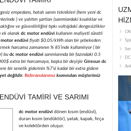
UZ
ngesiz empedans, hatalı sarım teknikleri (hem yeni dc
HIZ
rinde ) ve yalıtım şartları (sarımlardaki kısalıklar ve
klığını ve güvenilirliğini tıpkı voltajdaki dengesizlikler
CNC
a ek olarak
dc motor endüvi
kullanım maliyeti süratli
 motor endüvi
fiyatı $0.05/kWh olan bir şebekeden
Spi
 emek harcama zamanının % 85’inde kullanılıyor ( bir
Ser
r) bu
dc motor endüvi
sarımlarında bir fazındaki 0.5
DC 
2000$ extra bir harcamaya, başka bir deyişle
Giresun dc
Ank
ere bir senelik giderinin %7’si kadar bir extra gidere
et değildir.
Referanslarımız
kısmından müşterimiz
NDÜVI TAMIRI VE SARIMI
dc motor endüvi
dönen kısım (endüvi),
duran kısım (endüktör), yatak, kapak, fırça
ve kolektörden oluşur.