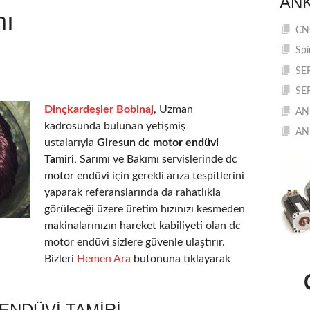
AN
mı
CNC
Spi
SE
SE
Dinçkardeşler Bobinaj
, Uzman
AN
kadrosunda bulunan yetişmiş
AN
ustalarıyla
Giresun dc motor endüvi
Tamiri
, Sarımı ve Bakımı servislerinde dc
motor endüvi için gerekli arıza tespitlerini
yaparak referanslarında da rahatlıkla
görüleceği üzere üretim hızınızı kesmeden
makinalarınızın hareket kabiliyeti olan dc
motor endüvi sizlere güvenle ulaştırır.
Bizleri
Hemen Ara
butonuna tıklayarak
ENDÜVI TAMIRI