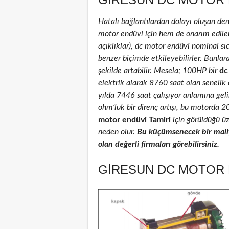
Hatalı bağlantılardan dolayı oluşan de
motor endüvi için hem de onarım edilenle
açıklıklar), dc motor endüvi nominal sıca
benzer biçimde etkileyebilirler. Bunlar
şekilde artabilir. Mesela; 100HP bir
dc
elektrik alarak 8760 saat olan senelik
yılda 7446 saat çalışıyor anlamına geli
ohm’luk bir direnç artışı, bu motorda 
motor endüvi Tamiri
için görüldüğü üz
neden olur.
Bu küçümsenecek bir maliy
olan değerli firmaları görebilirsiniz.
GIRESUN DC MOTOR E