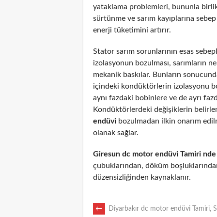
yataklama problemleri, bununla birli
sürtünme ve sarım kayıplarına sebep
enerji tüketimini artırır.
Stator sarım sorunlarının esas sebepl
izolasyonun bozulması, sarımların n
mekanik baskılar. Bunların sonucunda
içindeki kondüktörlerin izolasyonu 
aynı fazdaki bobinlere ve de ayrı fazd
Kondüktörlerdeki değişiklerin belirl
endüvi
bozulmadan ilkin onarım edi
olanak sağlar.
Giresun dc motor endüvi Tamiri nde
çubuklarından, döküm boşluklarından
düzensizliğinden kaynaklanır.
POST
←
Diyarbakır dc motor endüvi Tamiri, S