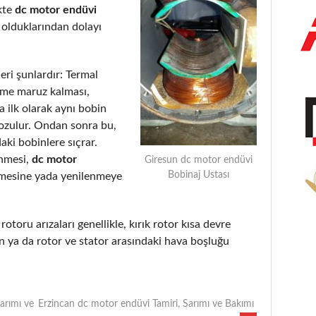
kte
dc motor endüvi
 olduklarından dolayı
eri şunlardır: Termal
eme maruz kalması,
 ilk olarak aynı bobin
bozulur. Ondan sonra bu,
aki bobinlere sıçrar.
enmesi,
dc motor
Giresun dc motor endüvi
Bobinaj Ustası
lmesine yada yenilenmeye
rotoru arızaları genellikle, kırık rotor kısa devre
 ya da rotor ve stator arasındaki hava boşluğu
arımı ve
Erzincan dc motor endüvi Tamiri, Sarımı ve Bakımı