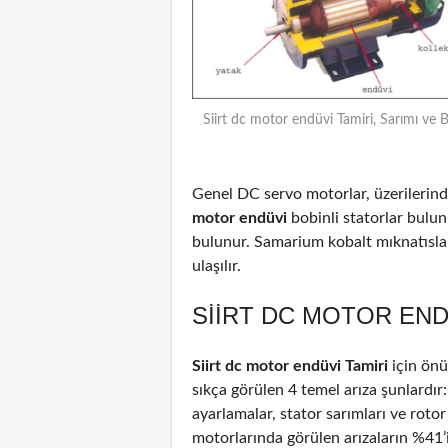
Siirt dc motor endüvi Tamiri, Sarımı ve 
Genel DC servo motorlar, üzerilerinde
motor endüvi
bobinli statorlar bulun
bulunur. Samarium kobalt mıknatıslar
ulaşılır.
SIIRT DC MOTOR ENDÜ
Siirt dc motor endüvi Tamiri
için ön
sıkça görülen 4 temel arıza şunlardır
ayarlamalar, stator sarımları ve rotor
motorlarında görülen arızaların %41