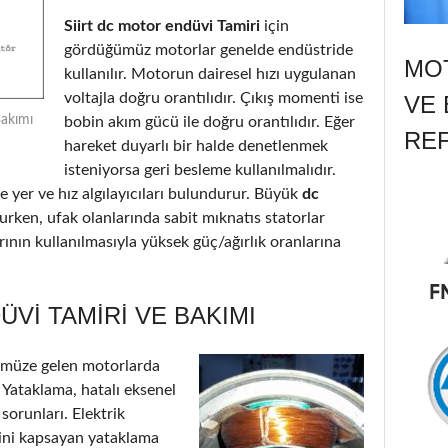
Siirt dc motor endüvi Tamiri
için
gördüğümüz motorlar genelde endüstride
MOT
kullanılır. Motorun dairesel hızı uygulanan
voltajla doğru orantılıdır. Çıkış momenti ise
VE 
Bakımı
bobin akım gücü ile doğru orantılıdır. Eğer
RE
hareket duyarlı bir halde denetlenmek
isteniyorsa geri besleme kullanılmalıdır.
 yer ve hız algılayıcıları bulundurur. Büyük
dc
urken, ufak olanlarında sabit mıknatıs statorlar
ının kullanılmasıyla yüksek güç/ağırlık oranlarına
VI TAMIRI VE BAKIMI
ümüze gelen motorlarda
: Yataklama, hatalı eksenel
 sorunları. Elektrik
’ini kapsayan yataklama