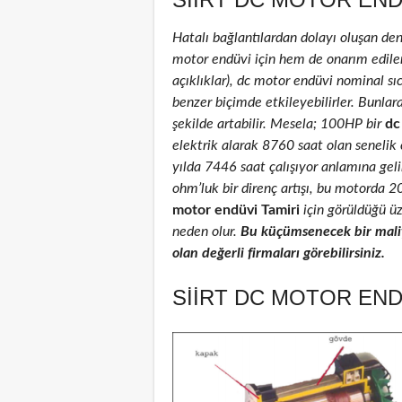
Hatalı bağlantılardan dolayı oluşan de
motor endüvi için hem de onarım edilenle
açıklıklar), dc motor endüvi nominal sıca
benzer biçimde etkileyebilirler. Bunlar
şekilde artabilir. Mesela; 100HP bir
dc
elektrik alarak 8760 saat olan senelik
yılda 7446 saat çalışıyor anlamına geli
ohm’luk bir direnç artışı, bu motorda 
motor endüvi Tamiri
için görüldüğü üz
neden olur.
Bu küçümsenecek bir maliy
olan değerli firmaları görebilirsiniz.
SIIRT DC MOTOR END