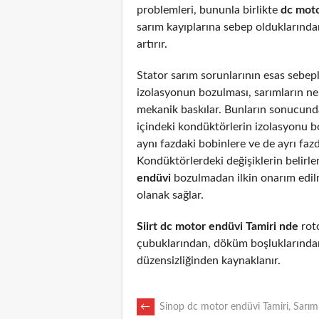
problemleri, bununla birlikte
dc mot
sarım kayıplarına sebep olduklarından
artırır.
Stator sarım sorunlarının esas sebepl
izolasyonun bozulması, sarımların n
mekanik baskılar. Bunların sonucunda
içindeki kondüktörlerin izolasyonu 
aynı fazdaki bobinlere ve de ayrı fazd
Kondüktörlerdeki değişiklerin belirl
endüvi
bozulmadan ilkin onarım edi
olanak sağlar.
Siirt dc motor endüvi Tamiri nde
roto
çubuklarından, döküm boşluklarından
düzensizliğinden kaynaklanır.
POST
←
Sinop dc motor endüvi Tamiri, Sarım