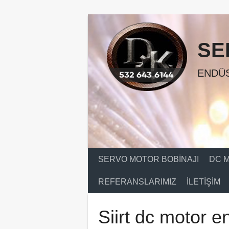
Skip
to
content
SE
ENDÜS
SERVO MOTOR BOBINAJI
DC M
REFERANSLARIMIZ
İLETIŞIM
Siirt dc motor e