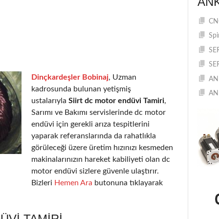
AN
CNC
Spi
SE
SE
Dinçkardeşler Bobinaj
, Uzman
AN
kadrosunda bulunan yetişmiş
AN
ustalarıyla
Siirt dc motor endüvi Tamiri
,
Sarımı ve Bakımı servislerinde dc motor
endüvi için gerekli arıza tespitlerini
yaparak referanslarında da rahatlıkla
görüleceği üzere üretim hızınızı kesmeden
makinalarınızın hareket kabiliyeti olan dc
motor endüvi sizlere güvenle ulaştırır.
Bizleri
Hemen Ara
butonuna tıklayarak
ÜVI TAMIRI