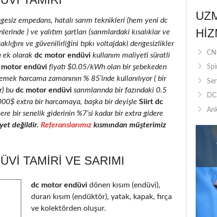
UZ
ngesiz empedans, hatalı sarım teknikleri (hem yeni dc
HIZ
rinde ) ve yalıtım şartları (sarımlardaki kısalıklar ve
klığını ve güvenilirliğini tıpkı voltajdaki dengesizlikler
CNC
a ek olarak
dc motor endüvi
kullanım maliyeti süratli
 motor endüvi
fiyatı $0.05/kWh olan bir şebekeden
Spi
 emek harcama zamanının % 85’inde kullanılıyor ( bir
Ser
r) bu
dc motor endüvi
sarımlarında bir fazındaki 0.5
DC 
2000$ extra bir harcamaya, başka bir deyişle
Siirt dc
Ank
ere bir senelik giderinin %7’si kadar bir extra gidere
et değildir.
Referanslarımız
kısmından müşterimiz
ÜVI TAMIRI VE SARIMI
dc motor endüvi
dönen kısım (endüvi),
duran kısım (endüktör), yatak, kapak, fırça
ve kolektörden oluşur.