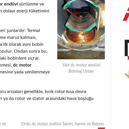
or endüvi
sürtünme ve
 dolayı enerji tüketimini
eri şunlardır: Termal
eme maruz kalması,
 ilk olarak aynı bobin
bozulur. Ondan sonra bu,
aki bobinlere sıçrar.
enmesi,
dc motor
Siirt dc motor endüvi
Bobinaj Ustası
lmesine yada yenilenmeye
ru arızaları genellikle, kırık rotor kısa devre
 ya da rotor ve stator arasındaki hava boşluğu
ı ve
Ordu dc motor endüvi Tamiri, Sarımı ve Bakımı