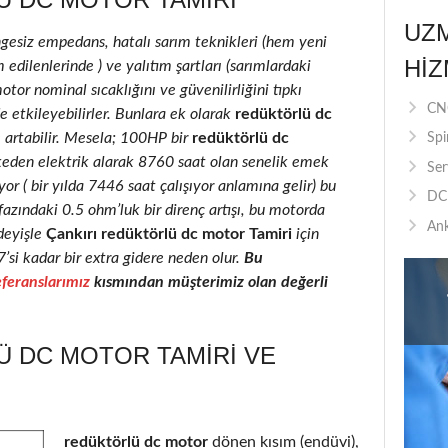
UZ
ngesiz empedans, hatalı sarım teknikleri (hem yeni
HIZ
edilenlerinde ) ve yalıtım şartları (sarımlardaki
motor nominal sıcaklığını ve güvenilirliğini tıpkı
CNC
e etkileyebilirler. Bunlara ek olarak
redüktörlü dc
e artabilir. Mesela; 100HP bir
redüktörlü dc
Spi
keden elektrik alarak 8760 saat olan senelik emek
Ser
r ( bir yılda 7446 saat çalışıyor anlamına gelir) bu
DC 
fazındaki 0.5 ohm’luk bir direnç artışı, bu motorda
Ank
deyişle
Çankırı redüktörlü dc motor Tamiri
için
7’si kadar bir extra gidere neden olur.
Bu
feranslarımız
kısmından müşterimiz olan değerli
Ü DC MOTOR TAMIRI VE
redüktörlü dc motor
dönen kısım (endüvi),