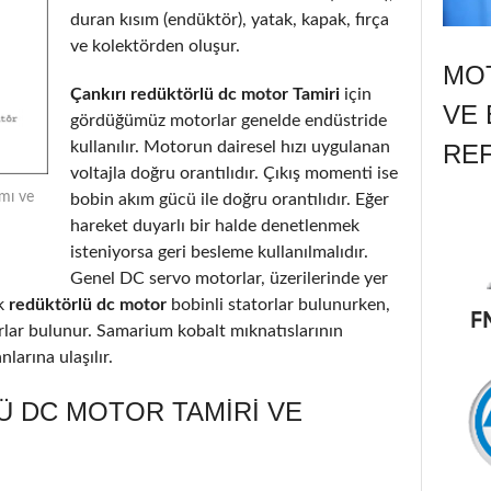
duran kısım (endüktör), yatak, kapak, fırça
ve kolektörden oluşur.
MOT
Çankırı redüktörlü dc motor Tamiri
için
VE 
gördüğümüz motorlar genelde endüstride
kullanılır. Motorun dairesel hızı uygulanan
RE
voltajla doğru orantılıdır. Çıkış momenti ise
ımı ve
bobin akım gücü ile doğru orantılıdır. Eğer
hareket duyarlı bir halde denetlenmek
isteniyorsa geri besleme kullanılmalıdır.
Genel DC servo motorlar, üzerilerinde yer
k
redüktörlü dc motor
bobinli statorlar bulunurken,
orlar bulunur. Samarium kobalt mıknatıslarının
larına ulaşılır.
Ü DC MOTOR TAMIRI VE