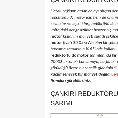
Hatalı bağlantılardan dolayı oluşan de
redüktörlü dc motor için hem de onarım 
kısalıklar ve açıklıklar), redüktörlü dc 
voltajdaki dengesizlikler benzer biçimd
motor
kullanım maliyeti süratli şekild
motor
fiyatı $0.05/kWh olan bir şebe
harcama zamanının % 85’inde kullanılıyo
redüktörlü dc motor
sarımlarında bir 
2000$ extra bir harcamaya, başka bir 
görüldüğü üzere bir senelik giderinin %
küçümsenecek bir maliyet değildir.
Re
firmaları görebilirsiniz.
ÇANKIRI REDÜKTÖRL
SARIMI