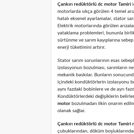
Çankırı redüktörlü dc motor Tamiri
i
motorlarda sıkça görülen 4 temel arız
hatalı eksenel ayarlamalar, stator sar
Elektrik motorlarında görülen arızal
yataklama problemleri, bununla birli
sürtünme ve sarım kayıplarına sebep
enerji tüketimini artırır.
Stator sarım sorunlarının esas sebepl
izolasyonun bozulması, sarımların n
mekanik baskılar. Bunların sonucunda
içindeki kondüktörlerin izolasyonu 
aynı fazdaki bobinlere ve de ayrı fazd
Kondüktörlerdeki değişiklerin belirl
motor
bozulmadan ilkin onarım edil
olanak sağlar.
Çankırı redüktörlü dc motor Tamiri 
çubuklarından, döküm boşluklarından